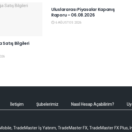
Uluslararası Piyasalar Kapanış
Raporu – 06.08.2026
6 AĞUSTOS 2026
 Satış Bilgileri
6
026
İletişim
Şubelerimiz
Nasıl Hesap Açabilirim?
Uy
obile, TradeMaster İş Yatırım, TradeMaster FX, TradeMaster FX Plus, I