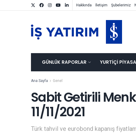
Hakkında
İletişim
Şubelerimiz
GÜNLÜK RAPORLAR
YURTIÇI PIYAS
Ana Sayfa
Genel
Sabit Getirili Men
11/11/2021
Türk tahvil ve eurobond kapanış fiyatlam