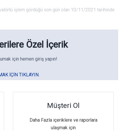
n valörlü işlem gördüğü son gün olan 10/11/2021 tarihinde
rilere Özel İçerik
umak için hemen giriş yapın!
MAK IÇIN TIKLAYIN.
Müşteri Ol
Daha Fazla içeriklere ve raporlara
ulaşmak için