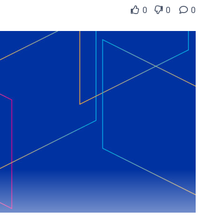
0
0
0