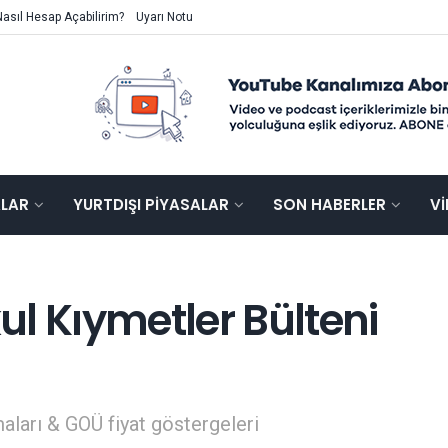
Nasıl Hesap Açabilirim?
Uyarı Notu
ALAR
YURTDIŞI PIYASALAR
SON HABERLER
V
kul Kıymetler Bülteni
aları & GOÜ fiyat göstergeleri