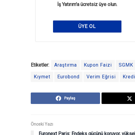
İş Yatırım'a ücretsiz üye olun.
ÜYE OL
Etiketler:
Araştırma
Kupon Faizi
SGMK
Kıymet
Eurobond
Verim Eğrisi
Kred
Paylaş
Önceki Yazı
Euronext Paris: Endeks gücünü koruyor, yükse