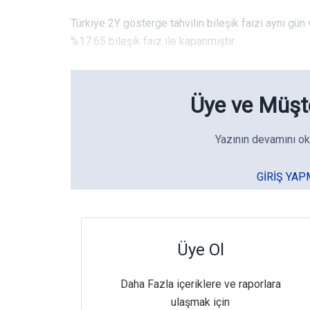
Türkiye 2Y gösterge tahvilin bileşik faizi aynı gü
%17.65 bileşik faiz ile kapanmıştır.
Üye ve Müşte
Yazının devamını ok
GIRIŞ YAP
Üye Ol
Daha Fazla içeriklere ve raporlara
ulaşmak için