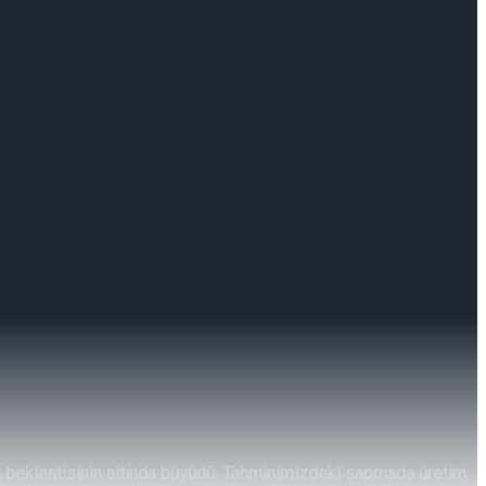
törü…
ım beklentisinin altında büyüdü. Tahminimizdeki sapmada üretim