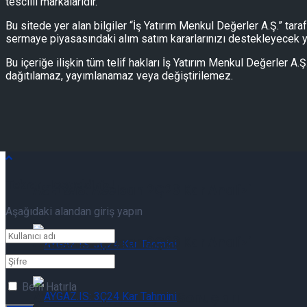
tescilli markalarıdır.
Bu sitede yer alan bilgiler “İş Yatırım Menkul Değerler A.Ş.” tar
sermaye piyasasındaki alım satım kararlarınızı destekleyecek yet
İş Varant Raporu
Bu içeriğe ilişkin tüm telif hakları İş Yatırım Menkul Değerler A
dağıtılamaz, yayımlanamaz veya değiştirilemez.
İş Varant Raporu: İş Varant 05/08/2026
İş Varant Raporu: İş Varant 05/08/2026
Tekrar Hoşgeldiniz!
ASELS.IS: Aselsan 2Ç26 Kar Analizi
Aşağıdaki alandan giriş yapın
ASELS.IS: Aselsan 2Ç26 Kar Analizi
Beni Hatırla
AYGAZ.IS: Aygaz 2Ç26 Sonuçları