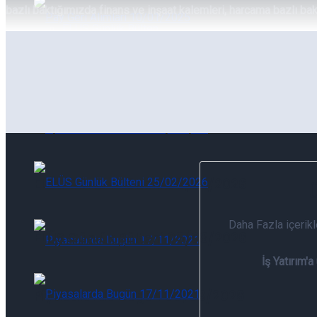
bazlı baktığımızda finans ve inşaat kalemleri, harcama bazlı ba
ELÜS Günlük Bülten
Pay Geri Alımları 05/08/2026
Pay Geri Alımları 05/08/2026
ELÜS Günlük Bülteni 05/08/2026
Ü
Daha Fazla içerik
ELÜS Günlük Bülteni 05/08/2026
İş Yatırım'a
Piyasalarda Bugün 05/08/2026