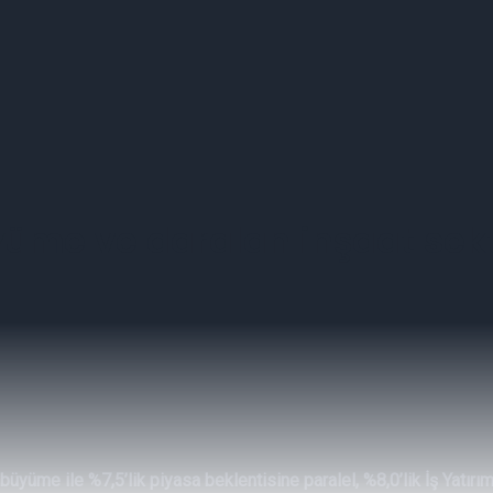
yüme ve daralan inşaat sek
üyüme ile %7,5’lik piyasa beklentisine paralel, %8,0’lik İş Yatır