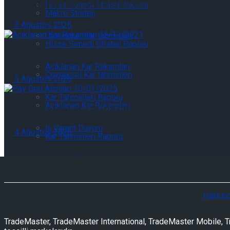
Pay Geri Alımları 03/08/2026
Hisse Senedi Strateji Raporu
Makro Strateji
3 Ağustos 2026
Çeyreksel Kar tahminleri
Hisse Senedi Strateji Raporu
Açıklanan Kar Rakamları 05/08/2026
Açıklanan Kar Rakamları
Çeyreksel Kar tahminleri
5 Ağustos 2026
Kar Tahminleri Raporu
Açıklanan Kar Rakamları
Pay Geri Alımları 04/08/2026
İş Varant Duyuru
4 Ağustos 2026
Kar Tahminleri Raporu
İş Varant İhraçlar
İş Varant Duyuru
İş Varant İtfalar
Hakkın
İş Varant İhraçlar
İş Varant Raporu
TradeMaster, TradeMaster International, TradeMaster Mobile, Tr
İş Varant İtfalar