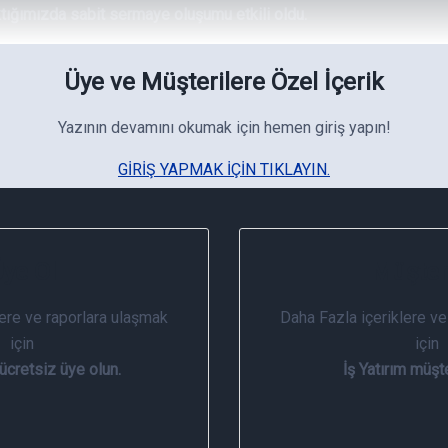
ktığımızda sabit sermaye oluşumu etkili oldu.
Üye ve Müşterilere Özel İçerik
Yazının devamını okumak için hemen giriş yapın!
GIRIŞ YAPMAK IÇIN TIKLAYIN.
ye Ol
Müşter
lere ve raporlara ulaşmak
Daha Fazla içeriklere ve
için
için
 ücretsiz üye olun.
İş Yatırım müşte