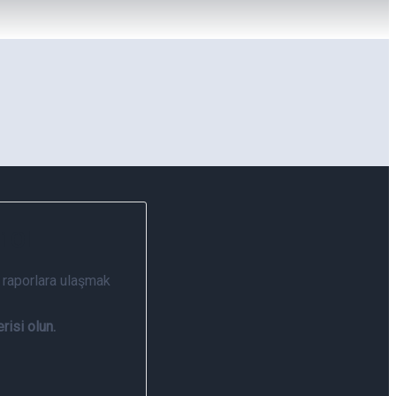
i Ol
 raporlara ulaşmak
risi olun.