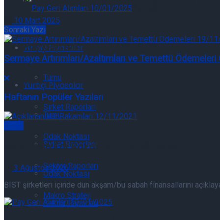
Pay Geri Alımları 04/08/2026
10 Mart 2025
Sonraki Yazı
Pay Geri Alımları 04/08/2026
Yurtiçi Piyasalar
Sermaye Artırımları/Azaltımları ve Temettü Ödemeler
Tümü
Yurtiçi Piyasalar
Haftanın Popüler Yazıları
Şirket Raporları
Tümü
Genel
Odak Noktası
Şirket Raporları
Açıklanan Kar Rakamları 03/08/2026
Sektör Raporları
3 Ağustos 2026
Odak Noktası
BIST şirketleri içinde dün akşam/bu sabah finansallarını açıklayan
Makro Strateji
Sektör Raporları