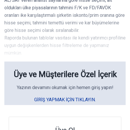
AL/SAT veren analist sayılarına göre hisse seçimi, ait
oldukları ülke piyasalarının tahmini F/K ve FD/FAVÖK
oranları ike karşılaştırmalı şirketin iskonto/prim oranına göre
hisse seçimi, tahmini temettü verimi ve kar büyümelerine
göre hisse seçimi olarak sıralanabilir.
Raporda bulunan tablolar vasıtası ile kendi yatırımcı profiline
uygun değişkenlerden hisse filtreleme de yapmanız
mümkün.
Üye ve Müşterilere Özel İçerik
Yazının devamını okumak için hemen giriş yapın!
GIRIŞ YAPMAK IÇIN TIKLAYIN.