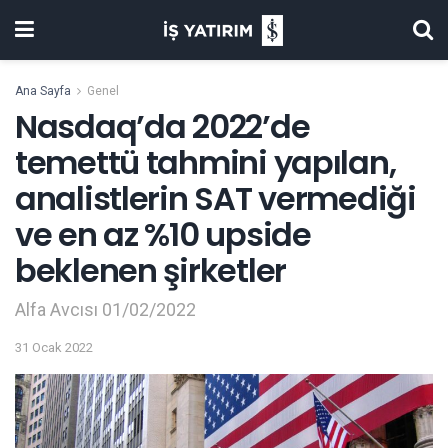
Ana Sayfa
Genel
Nasdaq’da 2022’de
temettü tahmini yapılan,
analistlerin SAT vermediği
ve en az %10 upside
beklenen şirketler
Alfa Avcısı 01/02/2022
31 Ocak 2022