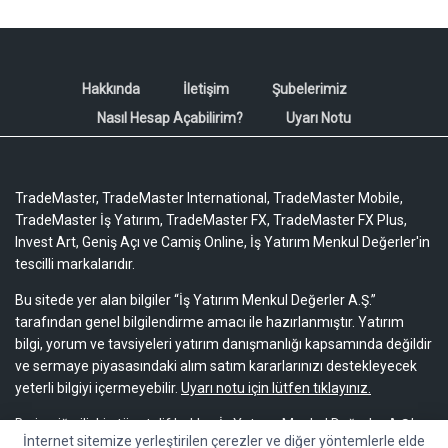
Hakkında
İletişim
Şubelerimiz
Nasıl Hesap Açabilirim?
Uyarı Notu
TradeMaster, TradeMaster International, TradeMaster Mobile,
TradeMaster İş Yatırım, TradeMaster FX, TradeMaster FX Plus,
Invest Art, Geniş Açı ve Camiş Online, İş Yatırım Menkul Değerler'in
tescilli markalarıdır.
Bu sitede yer alan bilgiler “İş Yatırım Menkul Değerler A.Ş.”
tarafından genel bilgilendirme amacı ile hazırlanmıştır. Yatırım
bilgi, yorum ve tavsiyeleri yatırım danışmanlığı kapsamında değildir
ve sermaye piyasasındaki alım satım kararlarınızı destekleyecek
yeterli bilgiyi içermeyebilir.
Uyarı notu için lütfen tıklayınız.
Bu içeriğe ilişkin tüm telif hakları İş Yatırım Menkul Değerler A.Ş.’ye
İnternet sitemize yerleştirilen çerezler ve diğer yöntemlerle elde
aittir. Bu içerik, açık iznimiz olmaksızın başkaları tarafından