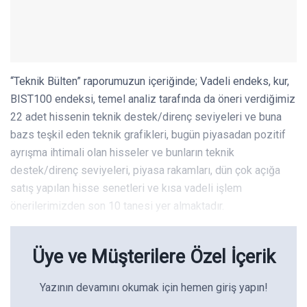
“Teknik Bülten” raporumuzun içeriğinde; Vadeli endeks, kur,
BIST100 endeksi, temel analiz tarafında da öneri verdiğimiz
22 adet hissenin teknik destek/direnç seviyeleri ve buna
bazs teşkil eden teknik grafikleri, bugün piyasadan pozitif
ayrışma ihtimali olan hisseler ve bunların teknik
destek/direnç seviyeleri, piyasa rakamları, dün çok açığa
satış yapılan hisse senetleri ve kısa vadeli işlem
önerilerimizden son 10 tanesi yer almaktadır.
Üye ve Müşterilere Özel İçerik
Yazının devamını okumak için hemen giriş yapın!