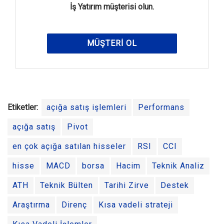
İş Yatırım müşterisi olun.
MÜŞTERI OL
Etiketler:
açığa satış işlemleri
Performans
açığa satış
Pivot
en çok açığa satılan hisseler
RSI
CCI
hisse
MACD
borsa
Hacim
Teknik Analiz
ATH
Teknik Bülten
Tarihi Zirve
Destek
Araştırma
Direnç
Kısa vadeli strateji