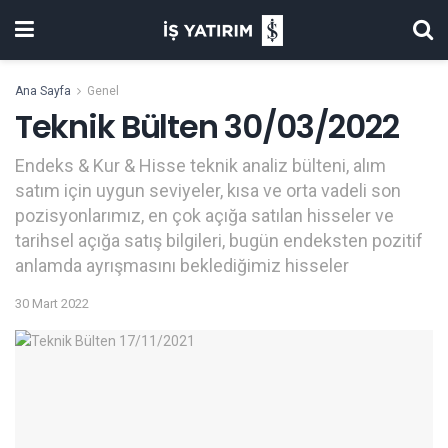
Ana Sayfa
Genel
Teknik Bülten 30/03/2022
Endeks & Kur & Hisse teknik analiz bülteni, alım
satım için uygun seviyeler, kısa ve orta vadeli son
pozisyonlarımız, en çok açığa satılan hisseler ve
tarihsel açığa satış bilgileri, bugün endeksten pozitif
anlamda ayrışmasını beklediğimiz hisseler
30 Mart 2022