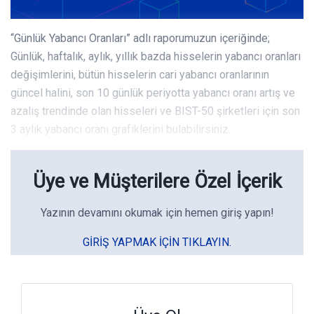
“Günlük Yabancı Oranları” adlı raporumuzun içeriğinde;
Günlük, haftalık, aylık, yıllık bazda hisselerin yabancı oranları
değişimlerini, bütün hisselerin cari yabancı oranlarının
güncel halini, son 10 günlük periyotta yabancı oranı artış ve
azalış trendinde olan hisseleri ve BIST-50 şirketleri için son
3 aylık yabancı oranı grafiklerini bulabilirsiniz.
Üye ve Müşterilere Özel İçerik
Yazının devamını okumak için hemen giriş yapın!
GIRIŞ YAPMAK IÇIN TIKLAYIN.