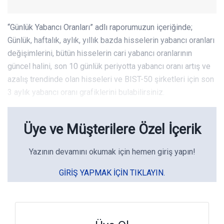
“Günlük Yabancı Oranları” adlı raporumuzun içeriğinde;
Günlük, haftalık, aylık, yıllık bazda hisselerin yabancı oranları
değişimlerini, bütün hisselerin cari yabancı oranlarının
güncel halini, son 10 günlük periyotta yabancı oranı artış ve
azalış trendinde olan hisseleri ve BIST-50 şirketleri için son
3 aylık yabancı oranı grafiklerini bulabilirsiniz.
Üye ve Müşterilere Özel İçerik
Yazının devamını okumak için hemen giriş yapın!
GIRIŞ YAPMAK IÇIN TIKLAYIN.