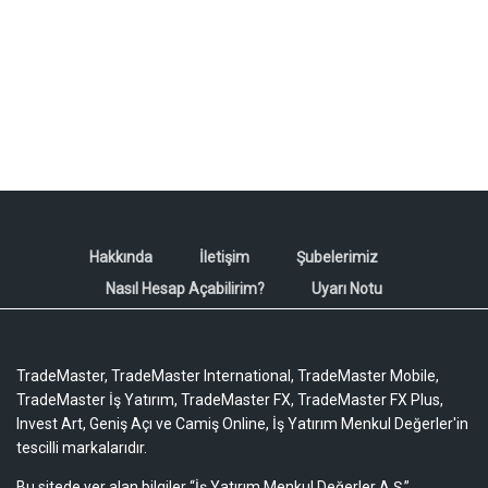
Hakkında
İletişim
Şubelerimiz
Nasıl Hesap Açabilirim?
Uyarı Notu
TradeMaster, TradeMaster International, TradeMaster Mobile,
TradeMaster İş Yatırım, TradeMaster FX, TradeMaster FX Plus,
Invest Art, Geniş Açı ve Camiş Online, İş Yatırım Menkul Değerler'in
tescilli markalarıdır.
Bu sitede yer alan bilgiler “İş Yatırım Menkul Değerler A.Ş.”