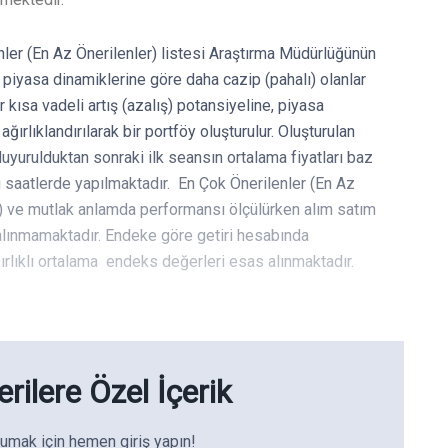
enler (En Az Önerilenler) listesi Araştırma Müdürlüğünün
 piyasa dinamiklerine göre daha cazip (pahalı) olanlar
r kısa vadeli artış (azalış) potansiyeline, piyasa
rlıklandırılarak bir portföy oluşturulur. Oluşturulan
duyurulduktan sonraki ilk seansın ortalama fiyatları baz
ğu saatlerde yapılmaktadır. En Çok Önerilenler (En Az
0) ve mutlak anlamda performansı ölçülürken alım satım
e alınmamaktadır. Endeke göre getiri hesabında
ğırlıklı ortalama endeks değerleri esas alınmaktadır.
rilere Özel İçerik
umak için hemen giriş yapın!