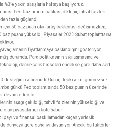
 %3’e yakın satışlarla haftaya başlıyoruz.
ası Fed faiz artırım patikası dikleşir, tahvil faizleri
den fazla güçlendi.
 için 50 baz puan olan artış beklentisi değişmezken,
00 baz puana yükseldi. Piyasalar 2023 Şubat toplantısına
ekliyor.
yavaşlamanın fiyatlanmaya başlandığını gösteriyor.
önmüş durumda. Para politikasının sıkılaşmasına ve
 teknoloji, demir-çelik hisseleri endekse göre daha sert
0 desteğinin altına indi. Gün içi tepki alımı görmezsek
amba günkü Fed toplantısında 50 baz puanın üzerinde
lar devam edebilir.
erinin aşağı çekildiği, tahvil faizlerinin yükseldiği ve
 olan piyasalar için kötü haber.
ı payı ve finansal baskılamadan kaçan yerleşik
e dünyaya göre daha iyi dayanıyor. Ancak, bu faktörler