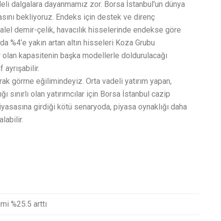
i deli dalgalara dayanmamız zor. Borsa İstanbul’un dünya
asını bekliyoruz. Endeks için destek ve direnç
ralel demir-çelik, havacılık hisselerinde endekse göre
da %4’e yakın artan altın hisseleri Koza Grubu
ar olan kapasitenin başka modellerle doldurulacağı
 ayrışabilir.
arak görme eğilimindeyiz. Orta vadeli yatırım yapan,
ı sınırlı olan yatırımcılar için Borsa İstanbul cazip
piyasasına girdiği kötü senaryoda, piyasa oynaklığı daha
labilir.
imi %25.5 arttı