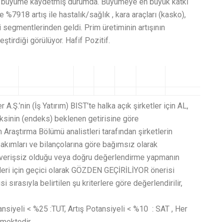
%74 büyüme kaydetmiş durumda. Büyümeye en büyük katkı
%7918 artış ile hastalık/sağlık , kara araçları (kasko),
edi segmentlerinden geldi. Prim üretiminin artışının
eştirdiği görülüyor. Hafif Pozitif.
A.Ş.’nin (İş Yatırım) BIST’te halka açık şirketler için AL,
sinin (endeks) beklenen getirisine göre
m Araştırma Bölümü analistleri tarafından şirketlerin
t akımları ve bilançolarına göre bağımsız olarak
ın elverişsiz olduğu veya doğru değerlendirme yapmanın
eri için geçici olarak GÖZDEN GEÇİRİLİYOR önerisi
si sırasıyla belirtilen şu kriterlere göre değerlendirilir,
nsiyeli < %25 :TUT, Artış Potansiyeli < %10 : SAT , Her
lmektedir.