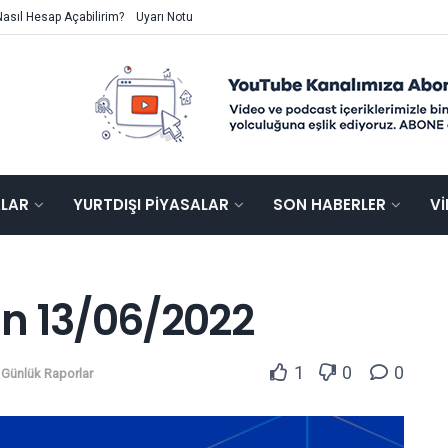
Nasıl Hesap Açabilirim?
Uyarı Notu
ALAR
YURTDIŞI PIYASALAR
SON HABERLER
V
n 13/06/2022
1
0
0
,
Günlük Raporlar