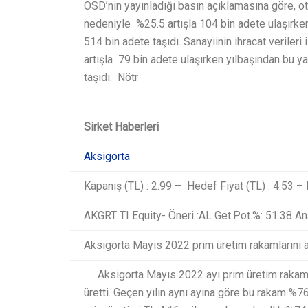
OSD’nin yayınladığı basın açıklamasına göre, o
nedeniyle %25.5 artışla 104 bin adete ulaşırken y
514 bin adete taşıdı. Sanayiinin ihracat veriler
artışla 79 bin adete ulaşırken yılbaşından bu 
taşıdı. Nötr ​
Sirket Haberleri
Aksigorta
Kapanış (TL) : 2.99 – Hedef Fiyat (TL) : 4.53 – 
AKGRT TI Equity- Öneri :AL Get.Pot.%: 51.38 An
Aksigorta Mayıs 2022 prim üretim rakamlarını a
Aksigorta Mayıs 2022 ayı prim üretim rakamlar
üretti. Geçen yılın aynı ayına göre bu rakam %76