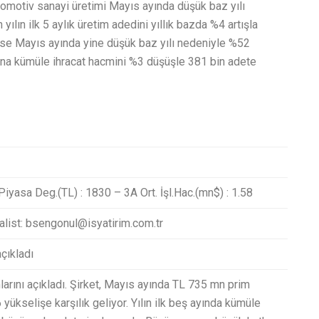
tomotiv sanayi üretimi Mayıs ayında düşük baz yılı
ılın ilk 5 aylık üretim adedini yıllık bazda %4 artışla
i ise Mayıs ayında yine düşük baz yılı nedeniyle %52
yana kümüle ihracat hacmini %3 düşüşle 381 bin adete
Piyasa Deg.(TL) : 1830 – 3A Ort. İşl.Hac.(mn$) : 1.58
alist: bsengonul@isyatirim.com.tr
çıkladı
ını açıkladı. Şirket, Mayıs ayında TL 735 mn prim
 yükselişe karşılık geliyor. Yılın ilk beş ayında kümüle