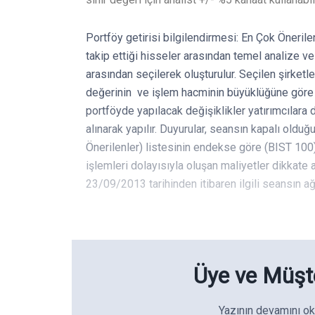
Portföy getirisi bilgilendirmesi: En Çok Öneril
takip ettiği hisseler arasından temel analize ve
arasından seçilerek oluşturulur. Seçilen şirketle
değerinin ve işlem hacminin büyüklüğüne göre ağı
portföyde yapılacak değişiklikler yatırımcılara 
alınarak yapılır. Duyurular, seansın kapalı oldu
Önerilenler) listesinin endekse göre (BIST 10
işlemleri dolayısıyla oluşan maliyetler dikkat
23/09/2013 tarihinden itibaren ilgili seansın a
Üye ve Müşte
Yazının devamını ok