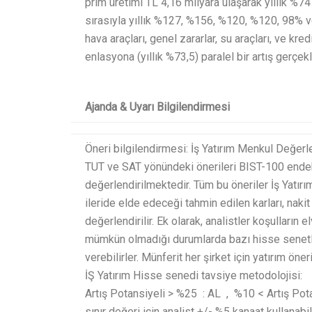
prim üretimi TL 4,16 milyara ulaşarak yıllık 
sırasıyla yıllık %127, %156, %120, %120, 98% ve 
hava araçları, genel zararlar, su araçları, ve kr
enlasyona (yıllık %73,5) paralel bir artış gerçekl
Ajanda & Uyarı Bilgilendirmesi
Öneri bilgilendirmesi: İş Yatırım Menkul Değerler 
TUT ve SAT yönündeki önerileri BIST-100 endek
değerlendirilmektedir. Tüm bu öneriler İş Yatırı
ileride elde edeceği tahmin edilen karları, naki
değerlendirilir. Ek olarak, analistler koşullar
mümkün olmadığı durumlarda bazı hisse senetl
verebilirler. Münferit her şirket için yatırım öneri
İŞ Yatırım Hisse senedi tavsiye metodolojisi:
Artış Potansiyeli > %25 : AL , %10 < Artış Pota
sınır değeri için analist +/- %5 kanaat kullanabi