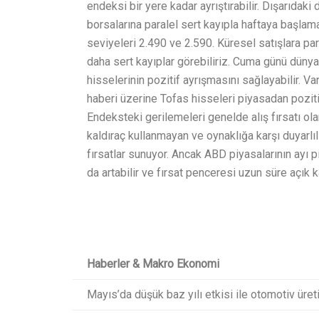
endeksi bir yere kadar ayrıştırabilir. Dışarıdak
borsalarına paralel sert kayıpla haftaya başlam
seviyeleri 2.490 ve 2.590. Küresel satışlara pa
daha sert kayıplar görebiliriz. Cuma günü dünya
hisselerinin pozitif ayrışmasını sağlayabilir. V
haberi üzerine Tofas hisseleri piyasadan pozitif
Endeksteki gerilemeleri genelde alış fırsatı ol
kaldıraç kullanmayan ve oynaklığa karşı duyarlılığ
fırsatlar sunuyor. Ancak ABD piyasalarının ayı 
da artabilir ve fırsat penceresi uzun süre açık ka
Haberler & Makro Ekonomi
Mayıs’da düşük baz yılı etkisi ile otomotiv üret