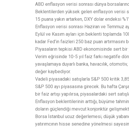
ABD enflasyon verisi sonrası dünya borsalarında
Beklentilerden yüksek gelen enflasyon verisi sonr
15 puana yakın artarken, DXY dolar endeksi %1’
Enflasyon verisi sonrası Haziran ve Temmuz ayı
Eylül ve Kasım ayları için beklenti toplamda 1
kadar Fed’in faizleri 250 baz puan artırmasını b
Piyasaların tepkisi ABD ekonomisinde sert bir 
Verim eğrisinde 10-5 yıl faiz farkı negatife d
yavaşlamaya duyarlı banka, havacılık, otomotiv,
değer kaybediyor.
Vadeli piyasadaki satışlarla S&P 500 kritik 3,85
S&P 500 ayı piyasasına girecek. Bu hafta Çarş
bir faiz artışı yapılırsa, piyasalardaki sert satış
Enflasyon beklentilerinin arttığı, büyüme tahminl
doların güçlendiği mevcut konjonktür gelişmekte
Borsa İstanbul ucuz değerlemesi, düşük yabanc
yatırımcının hisse senedine yönelmesi sayesind