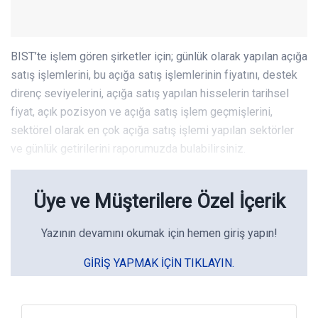
BIST’te işlem gören şirketler için; günlük olarak yapılan açığa
satış işlemlerini, bu açığa satış işlemlerinin fiyatını, destek
direnç seviyelerini, açığa satış yapılan hisselerin tarihsel
fiyat, açık pozisyon ve açığa satış işlem geçmişlerini,
sektörel olarak en çok açığa satış işlemi yapılan sektörler
ve günlük getirilerini raporumuzda bulabilirsiniz.
Üye ve Müşterilere Özel İçerik
Yazının devamını okumak için hemen giriş yapın!
GIRIŞ YAPMAK IÇIN TIKLAYIN.