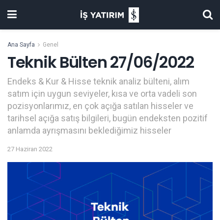
Ana Sayfa
Genel
Teknik Bülten 27/06/2022
Endeks & Kur & Hisse teknik analiz bülteni, alım
satım için uygun seviyeler, kısa ve orta vadeli son
pozisyonlarımız, en çok açığa satılan hisseler ve
tarihsel açığa satış bilgileri, bugün endeksten pozitif
anlamda ayrışmasını beklediğimiz hisseler
27 Haziran 2022