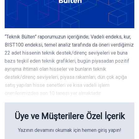
“Teknik Bülten” raporumuzun içeriğinde; Vadeli endeks, kur,
BIST100 endeksi, temel analiz tarafında da öneri verdiğimiz
22 adet hissenin teknik destek/direnç seviyeleri ve buna
bazs teşkil eden teknik grafikleri, bugün piyasadan pozitif
ayrışma ihtimali olan hisseler ve bunların teknik
destek/direnç seviyeleri, piyasa rakamları, dün çok açığa
satış yapılan hisse senetleri ve kısa vadeli işlem
önerilerimizden son 10 tanesi yer almaktadır.
Üye ve Müşterilere Özel İçerik
Yazının devamını okumak için hemen giriş yapın!