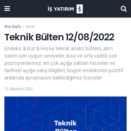
Ana Sayfa
Genel
Teknik Bülten 12/08/2022
Endeks & Kur & Hisse teknik analiz bülteni, alım
satım için uygun seviyeler, kısa ve orta vadeli son
pozisyonlarımız, en çok açığa satılan hisseler ve
tarihsel açığa satış bilgileri, bugün endeksten pozitif
anlamda ayrışmasını beklediğimiz hisseler
12 Ağustos 2022