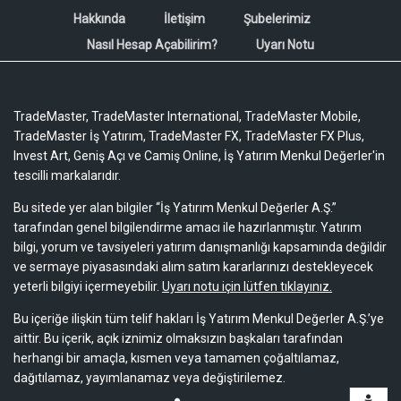
Hakkında
İletişim
Şubelerimiz
Nasıl Hesap Açabilirim?
Uyarı Notu
TradeMaster, TradeMaster International, TradeMaster Mobile,
TradeMaster İş Yatırım, TradeMaster FX, TradeMaster FX Plus,
Invest Art, Geniş Açı ve Camiş Online, İş Yatırım Menkul Değerler'in
tescilli markalarıdır.
Bu sitede yer alan bilgiler “İş Yatırım Menkul Değerler A.Ş.”
tarafından genel bilgilendirme amacı ile hazırlanmıştır. Yatırım
bilgi, yorum ve tavsiyeleri yatırım danışmanlığı kapsamında değildir
ve sermaye piyasasındaki alım satım kararlarınızı destekleyecek
yeterli bilgiyi içermeyebilir.
Uyarı notu için lütfen tıklayınız.
Bu içeriğe ilişkin tüm telif hakları İş Yatırım Menkul Değerler A.Ş.’ye
aittir. Bu içerik, açık iznimiz olmaksızın başkaları tarafından
herhangi bir amaçla, kısmen veya tamamen çoğaltılamaz,
dağıtılamaz, yayımlanamaz veya değiştirilemez.