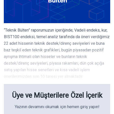
“Teknik Bülten” raporumuzun içeriğinde; Vadeli endeks, kur,
BIST100 endeksi, temel analiz tarafında da öneri verdiğimiz
22 adet hissenin teknik destek/direnç seviyeleri ve buna
baz teşkil eden teknik grafikleri, bugün piyasadan pozitif
ayrışma ihtimali olan hisseler ve bunların teknik
destek/direnç seviyeleri, piyasa rakamları, dün çok açığa
satış yapılan hisse senetleri ve kısa vadeli işlem
önerilerimizden son 10 tanesi yer almaktadır.
Üye ve Müşterilere Özel İçerik
Yazının devamını okumak için hemen giriş yapın!