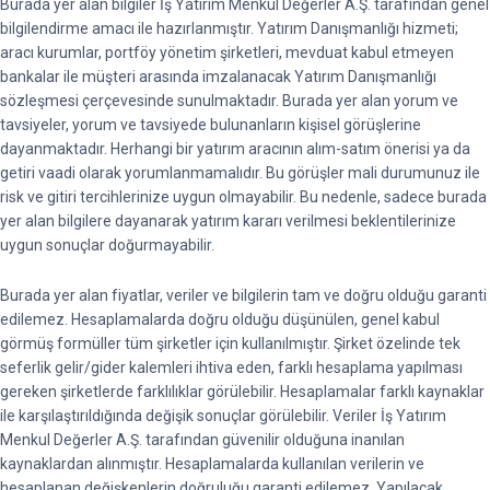
Burada yer alan bilgiler İş Yatırım Menkul Değerler A.Ş. tarafından genel
bilgilendirme amacı ile hazırlanmıştır. Yatırım Danışmanlığı hizmeti;
aracı kurumlar, portföy yönetim şirketleri, mevduat kabul etmeyen
bankalar ile müşteri arasında imzalanacak Yatırım Danışmanlığı
sözleşmesi çerçevesinde sunulmaktadır. Burada yer alan yorum ve
tavsiyeler, yorum ve tavsiyede bulunanların kişisel görüşlerine
dayanmaktadır. Herhangi bir yatırım aracının alım-satım önerisi ya da
getiri vaadi olarak yorumlanmamalıdır. Bu görüşler mali durumunuz ile
risk ve gitiri tercihlerinize uygun olmayabilir. Bu nedenle, sadece burada
yer alan bilgilere dayanarak yatırım kararı verilmesi beklentilerinize
uygun sonuçlar doğurmayabilir.
Burada yer alan fiyatlar, veriler ve bilgilerin tam ve doğru olduğu garanti
edilemez. Hesaplamalarda doğru olduğu düşünülen, genel kabul
görmüş formüller tüm şirketler için kullanılmıştır. Şirket özelinde tek
seferlik gelir/gider kalemleri ihtiva eden, farklı hesaplama yapılması
gereken şirketlerde farklılıklar görülebilir. Hesaplamalar farklı kaynaklar
ile karşılaştırıldığında değişik sonuçlar görülebilir. Veriler İş Yatırım
Menkul Değerler A.Ş. tarafından güvenilir olduğuna inanılan
kaynaklardan alınmıştır. Hesaplamalarda kullanılan verilerin ve
hesaplanan değişkenlerin doğruluğu garanti edilemez. Yapılacak