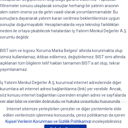
filtremeler sonucu ulaşılacak sonuçlar herhangi bir yatırım aracının
alım-satım önerisi ya da getiri vaadi olarak yorumlanmamalıdır. Bu
sonuçlara dayanarak yatırım kararı verilmesi beklentilerinize uygun
sonuçlar doğurmayabilir. Hesaplamalarda veya teknoloji farklılıkları
nedeni ile ortaya çıkabilecek hatalardan İş Yatırım Menkul Değerler A.Ş.
sorumlu değildir.
BIST isim ve logosu ‘Koruma Marka Belgesi’ altında korunmakta olup
izinsiz kullanılamaz, iktibas edilemez, değiştirilemez. BIST ismi altında
açıklanan tüm bilgilerin telif hakları tamamen BIST’a ait olup, tekrar
yayımlanamaz.
İş Yatırım Menkul Değerler A.Ş, kurumsal internet adreslerinde diğer
kurumlara ait internet adresi bağlantılarına (link) yer verebilir. Ancak,
söz konusu internet bağlantıları üzerinden erişilen adres ve sayfalarda
yer alan bilgi ve içeriğin doğruluğu ve hukuka uygunluğu hususunda
garanti vermemektedir ve sorumluluk kabul etmemektedir.
İnternet sitemize yerleştirilen çerezler ve diğer yöntemlerle elde
edilen verilerinizin işlenmesi konusunda, çerez politikamızı da içeren
BIST piyasalarında oluşan tüm verilere ait telif hakları tamamen BIST’e
Kişisel Verilerin Korunması ve Gizlilik Politikamızı
inceleyebilirsiniz.
ait olup, bu veriler tekrar yayınlanamaz. Pay Piyasası, Borçlanma