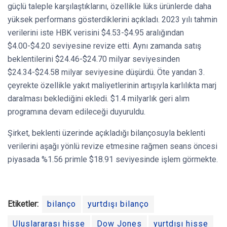
güçlü taleple karşılaştıklarını, özellikle lüks ürünlerde daha
yüksek performans gösterdiklerini açıkladı. 2023 yılı tahmin
verilerini iste HBK verisini $4.53-$4.95 aralığından
$4.00-$4.20 seviyesine revize etti. Aynı zamanda satış
beklentilerini $24.46-$24.70 milyar seviyesinden
$24.34-$24.58 milyar seviyesine düşürdü. Öte yandan 3.
çeyrekte özellikle yakıt maliyetlerinin artışıyla karlılıkta marj
daralması beklediğini ekledi. $1.4 milyarlık geri alım
programına devam edileceği duyuruldu.
Şirket, beklenti üzerinde açıkladığı bilançosuyla beklenti
verilerini aşağı yönlü revize etmesine rağmen seans öncesi
piyasada %1.56 primle $18.91 seviyesinde işlem görmekte.
Etiketler:
bilanço
yurtdışı bilanço
Uluslararası hisse
Dow Jones
yurtdışı hisse