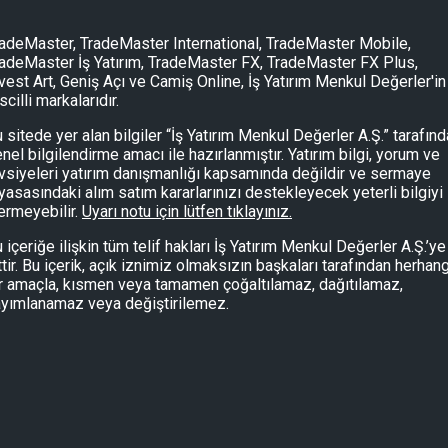
adeMaster, TradeMaster International, TradeMaster Mobile,
adeMaster İş Yatırım, TradeMaster FX, TradeMaster FX Plus,
vest Art, Geniş Açı ve Camiş Online, İş Yatırım Menkul Değerler'in
scilli markalarıdır.
 sitede yer alan bilgiler “İş Yatırım Menkul Değerler A.Ş.” tarafın
nel bilgilendirme amacı ile hazırlanmıştır. Yatırım bilgi, yorum ve
vsiyeleri yatırım danışmanlığı kapsamında değildir ve sermaye
yasasındaki alım satım kararlarınızı destekleyecek yeterli bilgiyi
ermeyebilir.
Uyarı notu için lütfen tıklayınız.
 içeriğe ilişkin tüm telif hakları İş Yatırım Menkul Değerler A.Ş.’ye
ttir. Bu içerik, açık iznimiz olmaksızın başkaları tarafından herhang
r amaçla, kısmen veya tamamen çoğaltılamaz, dağıtılamaz,
yımlanamaz veya değiştirilemez.