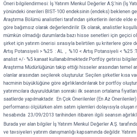
Öneri bilgilendirmesi: İş Yatırım Menkul Değerler A.Ş.’nin (İş Ya
yönündeki önerileri BIST-100 endeksinin (endeks) beklenen geti
Araştırma Bölümü analistleri tarafından şirketlerin ileride elde e
göre bağımsız olarak değerlendirilir. Ek olarak, analistler koş
mümkün olmadığı durumlarda bazı hisse senetleri için geçici o
şirket için yatırım önerisi sırasıyla belirtilen şu kriterlere göre
Artış Potansiyeli > %25 : AL , %10 < Artış Potansiyeli < %25 :TU
analist +/- %5 kanaat kullanabilmektedir.Portföy getirisi bilgile
Araştırma Müdürlüğünün takip ettiği hisseler arasından temel a
olanlar arasından seçilerek oluşturulur. Seçilen şirketler kısa v
hacminin büyüklüğüne göre ağırlıklandırılarak bir portföy oluştur
yatırımcılara duyurulduktan sonraki ilk seansın ortalama fiyatları
saatlerde yapılmaktadır. En Çok Önerilenler (En Az Önerilenler
performansı ölçülürken alım satım işlemleri dolayısıyla oluşan 
hesabında 23/09/2013 tarihinden itibaren ilgili seansın ağırlık
Burada yer alan bilgiler İş Yatırım Menkul Değerler A.Ş. tarafında
ve tavsiyeleri yatırım danışmanlığı kapsamında değildir. Yatırım