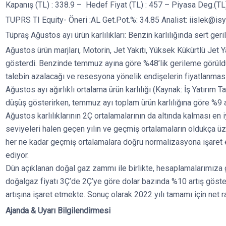
Kapanış (TL) : 338.9 – Hedef Fiyat (TL) : 457 – Piyasa Deg.(TL)
TUPRS TI Equity- Öneri :AL Get.Pot.%: 34.85 Analist: iislek@isy
Tüpraş Ağustos ayı ürün karlılıkları: Benzin karlılığında sert ger
Ağustos ürün marjları, Motorin, Jet Yakıtı, Yüksek Kükürtlü Jet 
gösterdi. Benzinde temmuz ayına göre %48’lik gerileme görüldü
talebin azalacağı ve resesyona yönelik endişelerin fiyatlanması
Ağustos ayı ağırlıklı ortalama ürün karlılığı (Kaynak: İş Yatırım 
düşüş gösterirken, temmuz ayı toplam ürün karlılığına göre %9 a
Ağustos karlılıklarının 2Ç ortalamalarının da altında kalması en i
seviyeleri halen geçen yılın ve geçmiş ortalamaların oldukça üze
her ne kadar geçmiş ortalamalara doğru normalizasyona işaret 
ediyor.
Dün açıklanan doğal gaz zammı ile birlikte, hesaplamalarımıza g
doğalgaz fiyatı 3Ç’de 2Ç’ye göre dolar bazında %10 artış göstere
artışına işaret etmekte. Sonuç olarak 2022 yılı tamamı için net r
Ajanda & Uyarı Bilgilendirmesi