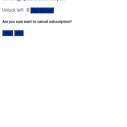
Unlock left :
0
Buy Quotas
Are you sure want to cancel subscription?
Yes
No