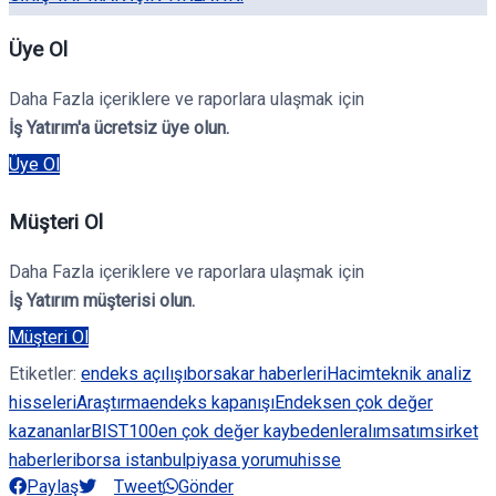
Üye Ol
Daha Fazla içeriklere ve raporlara ulaşmak için
İş Yatırım'a ücretsiz üye olun.
Üye Ol
Müşteri Ol
Daha Fazla içeriklere ve raporlara ulaşmak için
İş Yatırım müşterisi olun.
Müşteri Ol
Etiketler:
endeks açılışı
borsa
kar haberleri
Hacim
teknik analiz
hisseleri
Araştırma
endeks kapanışı
Endeks
en çok değer
kazananlar
BIST100
en çok değer kaybedenler
alım
satım
sirket
haberleri
borsa istanbul
piyasa yorumu
hisse
Paylaş
Tweet
Gönder