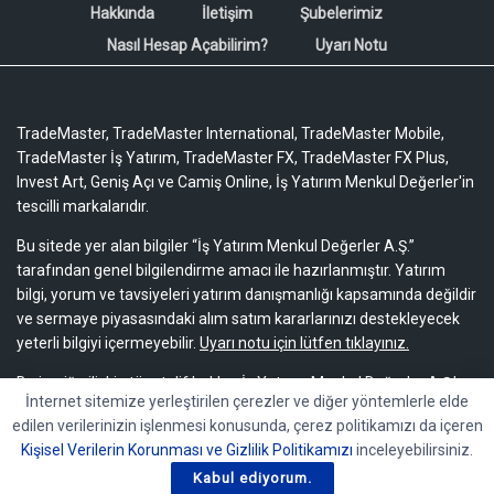
Hakkında
İletişim
Şubelerimiz
Nasıl Hesap Açabilirim?
Uyarı Notu
TradeMaster, TradeMaster International, TradeMaster Mobile,
TradeMaster İş Yatırım, TradeMaster FX, TradeMaster FX Plus,
Invest Art, Geniş Açı ve Camiş Online, İş Yatırım Menkul Değerler'in
tescilli markalarıdır.
Bu sitede yer alan bilgiler “İş Yatırım Menkul Değerler A.Ş.”
tarafından genel bilgilendirme amacı ile hazırlanmıştır. Yatırım
bilgi, yorum ve tavsiyeleri yatırım danışmanlığı kapsamında değildir
ve sermaye piyasasındaki alım satım kararlarınızı destekleyecek
yeterli bilgiyi içermeyebilir.
Uyarı notu için lütfen tıklayınız.
Bu içeriğe ilişkin tüm telif hakları İş Yatırım Menkul Değerler A.Ş.’ye
İnternet sitemize yerleştirilen çerezler ve diğer yöntemlerle elde
aittir. Bu içerik, açık iznimiz olmaksızın başkaları tarafından
edilen verilerinizin işlenmesi konusunda, çerez politikamızı da içeren
herhangi bir amaçla, kısmen veya tamamen çoğaltılamaz,
Kişisel Verilerin Korunması ve Gizlilik Politikamızı
inceleyebilirsiniz.
dağıtılamaz, yayımlanamaz veya değiştirilemez.
Kabul ediyorum.