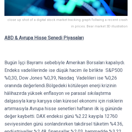
close up shot of a digital stock market tracking graph follwing a recent crash
in prices. Bear market 3D illustration
ABD & Avrupa Hisse Senedi Piyasaları
Bugün İşçi Bayramı sebebiyle Amerikan Borsaları kapalıydı.
Endeks vadelilerinde ise düşük hacim ile birlikte S&P500
%0,30, Dow Jones %0,39, Nasdaq Vadelileri ise %0,26
oranında değerlendi.Bölgedeki kötüleşen enerji krizinin
hâlihazırda yüksek enflasyon ve parasal sıkılaştırma
dalgasıyla karşı karşıya olan küresel ekonomi için risklerin
artırmasıyla Avrupa hisse senetleri haftanın ilk iş gününde
değer kaybetti. DAX endeksi günü %2.22 kayıpla 12760
seviyesinden günü sonlandırırken takdirsel tüketim %4.36,
endüstriyeller %2.48, finansallar %2.03, hammadde %3,22