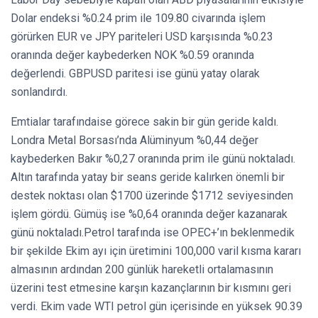
Dolar endeksi %0.24 prim ile 109.80 civarında işlem
görürken EUR ve JPY pariteleri USD karşısında %0.23
oranında değer kaybederken NOK %0.59 oranında
değerlendi. GBPUSD paritesi ise günü yatay olarak
sonlandırdı.
Emtialar tarafındaise görece sakin bir gün geride kaldı.
Londra Metal Borsası’nda Alüminyum %0,44 değer
kaybederken Bakır %0,27 oranında prim ile günü noktaladı.
Altın tarafında yatay bir seans geride kalırken önemli bir
destek noktası olan $1700 üzerinde $1712 seviyesinden
işlem gördü. Gümüş ise %0,64 oranında değer kazanarak
günü noktaladı.Petrol tarafında ise OPEC+’ın beklenmedik
bir şekilde Ekim ayı için üretimini 100,000 varil kısma kararı
almasının ardından 200 günlük hareketli ortalamasının
üzerini test etmesine karşın kazançlarının bir kısmını geri
verdi. Ekim vade WTI petrol gün içerisinde en yüksek 90.39