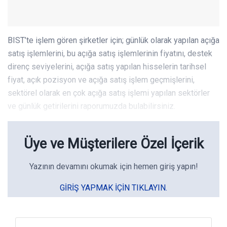
BIST’te işlem gören şirketler için; günlük olarak yapılan açığa
satış işlemlerini, bu açığa satış işlemlerinin fiyatını, destek
direnç seviyelerini, açığa satış yapılan hisselerin tarihsel
fiyat, açık pozisyon ve açığa satış işlem geçmişlerini,
sektörel olarak en çok açığa satış işlemi yapılan sektörler
ve günlük getirilerini raporumuzda bulabilirsiniz.
Üye ve Müşterilere Özel İçerik
Yazının devamını okumak için hemen giriş yapın!
GIRIŞ YAPMAK IÇIN TIKLAYIN.