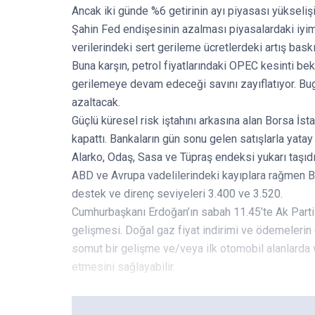
Ancak iki günde %6 getirinin ayı piyasası yükseliş
Şahin Fed endişesinin azalması piyasalardaki iyim
verilerindeki sert gerileme ücretlerdeki artış baskı
Buna karşın, petrol fiyatlarındaki OPEC kesinti bek
gerilemeye devam edeceği savını zayıflatıyor. Bug
azaltacak.
Güçlü küresel risk iştahını arkasına alan Borsa İs
kapattı. Bankaların gün sonu gelen satışlarla yatay 
Alarko, Odaş, Sasa ve Tüpraş endeksi yukarı taşıdı
ABD ve Avrupa vadelilerindeki kayıplara rağmen Bor
destek ve direnç seviyeleri 3.400 ve 3.520.
Cumhurbaşkanı Erdoğan’ın sabah 11.45’te Ak Part
gelişmesi. Doğal gaz fiyat indirimi ve ödemelerin 
somut bir gelişme ve/veya ilk otomobil alanlarda 
etmesini sağlayabilir.