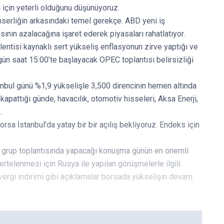
i için yeterli olduğunu düşünüyoruz.
serliğin arkasındaki temel gerekçe. ABD yeni iş
sının azalacağına işaret ederek piyasaları rahatlatıyor.
lentisi kaynaklı sert yükseliş enflasyonun zirve yaptığı ve
ün saat 15:00’te başlayacak OPEC toplantısı belirsizliği
tanbul günü %1,9 yükselişle 3,500 direncinin hemen altında
kapattığı günde, havacılık, otomotiv hisseleri, Aksa Enerji,
.
sa İstanbul’da yatay bir bir açılış bekliyoruz. Endeks için
i grup toplantısında yapacağı konuşma günün en önemli
ertelenmesi için Rusya ile yapılan görüşmelerle ilgili
vergi indirimi gibi açıklamalar borsada yükselişin devam