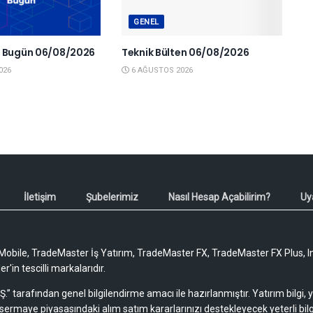
GENEL
a Bugün 06/08/2026
Teknik Bülten 06/08/2026
026
6 AĞUSTOS 2026
İletişim
Şubelerimiz
Nasıl Hesap Açabilirim?
Uy
obile, TradeMaster İş Yatırım, TradeMaster FX, TradeMaster FX Plus, I
'in tescilli markalarıdır.
Ş.” tarafından genel bilgilendirme amacı ile hazırlanmıştır. Yatırım bilgi,
sermaye piyasasındaki alım satım kararlarınızı destekleyecek yeterli bilg