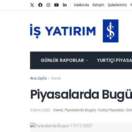
Hakkında
İletişim
Şubelerimiz
GÜNLÜK RAPORLAR
YURTIÇI PIYAS
Ana Sayfa
Genel
Piyasalarda Bugü
5 Ekim 2022
Genel
,
Piyasalarda Bugün
,
Yurtiçi Piyasalar
,
Gün