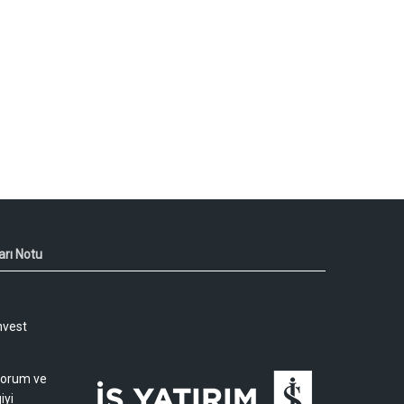
arı Notu
nvest
 yorum ve
iyi