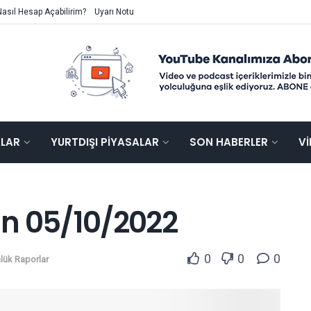
Nasıl Hesap Açabilirim?
Uyarı Notu
ALAR
YURTDIŞI PIYASALAR
SON HABERLER
V
n 05/10/2022
0
0
0
lük Raporlar