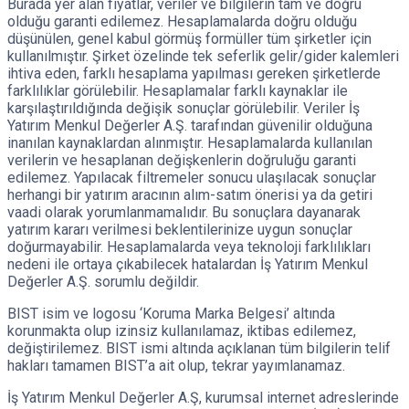
Burada yer alan fiyatlar, veriler ve bilgilerin tam ve doğru
olduğu garanti edilemez. Hesaplamalarda doğru olduğu
düşünülen, genel kabul görmüş formüller tüm şirketler için
kullanılmıştır. Şirket özelinde tek seferlik gelir/gider kalemleri
ihtiva eden, farklı hesaplama yapılması gereken şirketlerde
farklılıklar görülebilir. Hesaplamalar farklı kaynaklar ile
karşılaştırıldığında değişik sonuçlar görülebilir. Veriler İş
Yatırım Menkul Değerler A.Ş. tarafından güvenilir olduğuna
inanılan kaynaklardan alınmıştır. Hesaplamalarda kullanılan
verilerin ve hesaplanan değişkenlerin doğruluğu garanti
edilemez. Yapılacak filtremeler sonucu ulaşılacak sonuçlar
herhangi bir yatırım aracının alım-satım önerisi ya da getiri
vaadi olarak yorumlanmamalıdır. Bu sonuçlara dayanarak
yatırım kararı verilmesi beklentilerinize uygun sonuçlar
doğurmayabilir. Hesaplamalarda veya teknoloji farklılıkları
nedeni ile ortaya çıkabilecek hatalardan İş Yatırım Menkul
Değerler A.Ş. sorumlu değildir.
BIST isim ve logosu ‘Koruma Marka Belgesi’ altında
korunmakta olup izinsiz kullanılamaz, iktibas edilemez,
değiştirilemez. BIST ismi altında açıklanan tüm bilgilerin telif
hakları tamamen BIST’a ait olup, tekrar yayımlanamaz.
İş Yatırım Menkul Değerler A.Ş, kurumsal internet adreslerinde