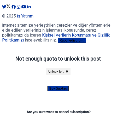
© 2025
İş Yatırım
İnternet sitemize yerleştirilen çerezler ve diğer yöntemlerle
elde edilen verilerinizin işlenmesi konusunda, çerez
politikamızı da içeren
Kişisel Verilerin Korunması ve Gizlilik
Politikamızı
inceleyebilirsiniz.
Kabul ediyorum.
Not enough quota to unlock this post
Unlock left :
0
Buy Quotas
Are you sure want to cancel subscription?