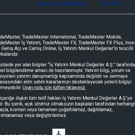
Nasıl Hesap Açabilirim?
Uyarı Notu
deMaster, TradeMaster International, TradeMaster Mobile,
deMaster İş Yatırım, TradeMaster FX, TradeMaster FX Plus, Inve
, Geniş Açı ve Camiş Online, İş Yatırım Menkul Değerler'in tescilli
kalarıdır.
sitede yer alan bilgiler “İş Yatırım Menkul Değerler A.Ş.” tarafınd
el bilgilendirme amacı ile hazırlanmıştır. Yatırım bilgi, yorum ve
siyeleri yatırım danışmanlığı kapsamında değildir ve sermaye
asasındaki alım satım kararlarınızı destekleyecek yeterli bilgiyi
rmeyebilir.
Uyarı notu için lütfen tıklayınız.
içeriğe ilişkin tüm telif hakları İş Yatırım Menkul Değerler A.Ş.’ye
tir. Bu içerik, açık iznimiz olmaksızın başkaları tarafından herhangi
çla, kısmen veya tamamen çoğaltılamaz, dağıtılamaz,
yımlanamaz veya değiştirilemez.