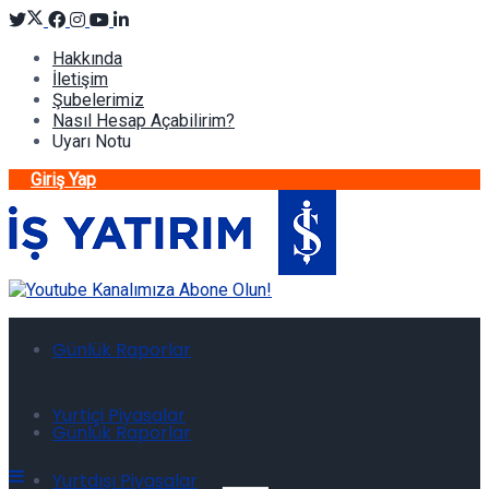
Hakkında
İletişim
Şubelerimiz
Nasıl Hesap Açabilirim?
Uyarı Notu
Giriş Yap
Günlük Raporlar
Yurtiçi Piyasalar
Günlük Raporlar
Yurtdışı Piyasalar