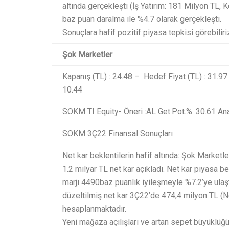
altında gerçekleşti (İş Yatırım: 181 Milyon TL,
baz puan daralma ile %4.7 olarak gerçekleşti.
Sonuçlara hafif pozitif piyasa tepkisi görebiliri
Şok Marketler
Kapanış (TL) : 24.48 – Hedef Fiyat (TL) : 31.97
10.44
SOKM TI Equity- Öneri :AL Get.Pot.%: 30.61 Ana
SOKM 3Ç22 Finansal Sonuçları
Net kar beklentilerin hafif altında: Şok Marketl
1.2 milyar TL net kar açıkladı. Net kar piyasa b
marjı 4490baz puanlık iyileşmeyle %7.2’ye ulaştı
düzeltilmiş net kar 3Ç22’de 474,4 milyon TL (N
hesaplanmaktadır.
Yeni mağaza açılışları ve artan sepet büyüklüğü 