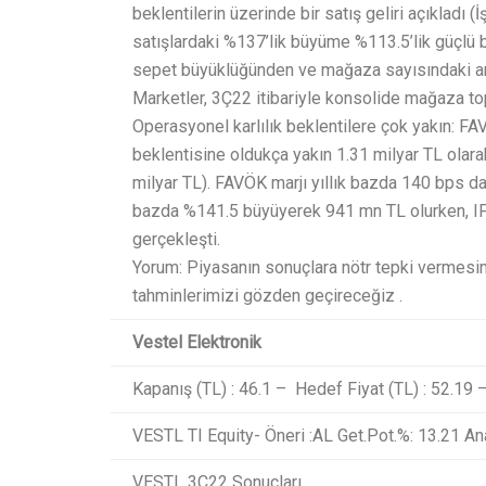
beklentilerin üzerinde bir satış geliri açıkladı (
satışlardaki %137’lik büyüme %113.5’lik güçlü
sepet büyüklüğünden ve mağaza sayısındaki ar
Marketler, 3Ç22 itibariyle konsolide mağaza to
Operasyonel karlılık beklentilere çok yakın: F
beklentisine oldukça yakın 1.31 milyar TL olarak
milyar TL). FAVÖK marjı yıllık bazda 140 bps dar
bazda %141.5 büyüyerek 941 mn TL olurken, IF
gerçekleşti.
Yorum: Piyasanın sonuçlara nötr tepki vermesi
tahminlerimizi gözden geçireceğiz .
Vestel Elektronik
Kapanış (TL) : 46.1 – Hedef Fiyat (TL) : 52.19 
VESTL TI Equity- Öneri :AL Get.Pot.%: 13.21 Ana
VESTL 3Ç22 Sonuçları