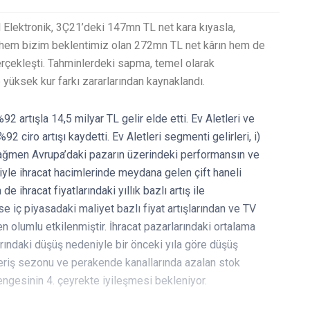
l Elektronik, 3Ç21’deki 147mn TL net kara kıyasla,
 hem bizim beklentimiz olan 272mn TL net kârın hem de
rçekleşti. Tahminlerdeki sapma, temel olarak
yüksek kur farkı zararlarından kaynaklandı.
92 artışla 14,5 milyar TL gelir elde etti. Ev Aletleri ve
 ciro artışı kaydetti. Ev Aletleri segmenti gelirleri, i)
rağmen Avrupa’daki pazarın üzerindeki performansın ve
iyle ihracat hacimlerinde meydana gelen çift haneli
m de ihracat fiyatlarındaki yıllık bazlı artış ile
e iç piyasadaki maliyet bazlı fiyat artışlarından ve TV
n olumlu etkilenmiştir. İhracat pazarlarındaki ortalama
larındaki düşüş nedeniyle bir önceki yıla göre düşüş
veriş sezonu ve perakende kanallarında azalan stok
ngesinin 4. çeyrekte iyileşmesi bekleniyor.