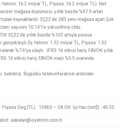
İş Yatırım: 16.2 milyar TL, Piyasa: 16.2 milyar TL). Net
 benzer mağaza büyümesi, yıllık bazda %97.9 artan
tıştan kaynaklandı. 3Ç22’de 283 yeni mağaza açan Şok
plam sayısını 10.141’e yükseltmiş oldu.
AVÖK 3Ç22’de yıllık bazda %103 artışla piyasa
 gerçekleşti (İş Yatırım: 1.32 milyar TL, Piyasa: 1.32
alarak %7.6’ya ulaştı. IFRS 16 etkisi hariç FAVÖK yıllık
RS 16 etkisi hariç FAVÖK marjı %5.5 oranında
ni bekleriz. Bugünkü telekonferansın ardından
– Piyasa Deg.(TL) : 15465 – 3A Ort. İşl.Hac.(mn$) : 46.53
list: eakalan@isyatirim.com.tr