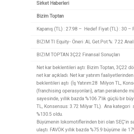
Sirket Haberleri
Bizim Toptan
Kapanış (TL) : 27.98 – Hedef Fiyat (TL) : 30 – P
BIZIM TI Equity- Öneri :AL Get.Pot.%: 7.22 Anal
BIZIM TOPTAN 3Ç22 Finansal Sonuçları
Net kar beklentileri aştı: Bizim Toptan, 3Ç22 
net kar açıkladı. Net kar yatırım faaliyetlerind
beklentileri aştı (İş Yatırım:28 Milyon TL, Kons
(franchising operasyonları), artan perakende müş
sayesinde, yıllık bazda %106.7’lik güçlü bir büyü
TL, Konsensus: 3.72 Milyar TL). Ana kategori s
%130.5 oldu.
Büyümenin lokomotiflerinden biri olan SEÇ’in s
ulaştı. FAVÖK yıllık bazda %75.9 büyüme ile 17