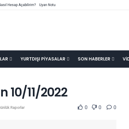
Nasıl Hesap Açabilirim?
Uyarı Notu
ALAR
YURTDIŞI PIYASALAR
SON HABERLER
VI
n 10/11/2022
0
0
0
ünlük Raporlar