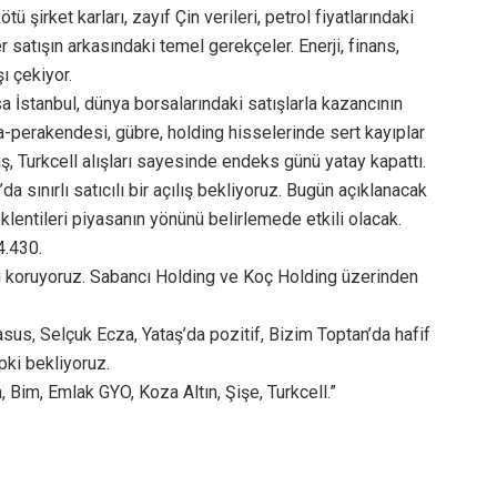
ü şirket karları, zayıf Çin verileri, petrol fiyatlarındaki
satışın arkasındaki temel gerekçeler. Enerji, finans,
ı çekiyor.
 İstanbul, dünya borsalarındaki satışlarla kazancının
da-perakendesi, gübre, holding hisselerinde sert kayıplar
, Turkcell alışları sayesinde endeks günü yatay kapattı.
a sınırlı satıcılı bir açılış bekliyoruz. Bugün açıklanacak
lentileri piyasanın yönünü belirlemede etkili olacak.
4.430.
zi koruyoruz. Sabancı Holding ve Koç Holding üzerinden
sus, Selçuk Ecza, Yataş’da pozitif, Bizim Toptan’da hafif
pki bekliyoruz.
Bim, Emlak GYO, Koza Altın, Şişe, Turkcell.”