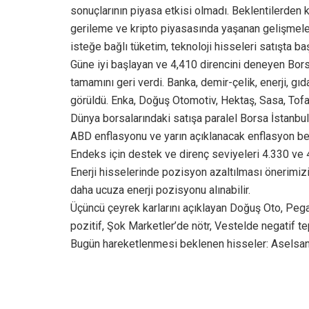
sonuçlarının piyasa etkisi olmadı. Beklentilerden köt
gerileme ve kripto piyasasında yaşanan gelişmeler 
isteğe bağlı tüketim, teknoloji hisseleri satışta baş
Güne iyi başlayan ve 4,410 direncini deneyen Borsa
tamamını geri verdi. Banka, demir-çelik, enerji, gı
görüldü. Enka, Doğuş Otomotiv, Hektaş, Sasa, Tofaş
Dünya borsalarındaki satışa paralel Borsa İstanbul’d
ABD enflasyonu ve yarın açıklanacak enflasyon bek
Endeks için destek ve direnç seviyeleri 4.330 ve 
Enerji hisselerinde pozisyon azaltılması önerimi
daha ucuza enerji pozisyonu alınabilir.
Üçüncü çeyrek karlarını açıklayan Doğuş Oto, Pega
pozitif, Şok Marketler’de nötr, Vestelde negatif te
Bugün hareketlenmesi beklenen hisseler: Aselsan, 