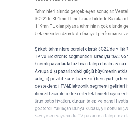
Tahminleri altında gerçekleşen sonuçlar: Veste
3Ç22’de 301mn TL net zarar bildirdi. Bu rakam
119mn TL olan piyasa tahmininin çok altında ge
beklenenden daha kötü faaliyet performansı ve 
Şirket, tahminlere paralel olarak 3Ç22’de yıllık %
TV ve Elektronik segmentleri sırasıyla %92 ve %92
önemli pazarlarda hızlanan talep daralmasına 
Avrupa dışı pazarlardaki güçlü büyümenin etkis
artış, ii) pozitif kur etkisi ve iii) hem yurt içi he
desteklendi. TV&Elektronik segmenti gelirleri is
ihracat hacimlerindeki orta tek haneli büyümede
ürün satış fiyatları, durgun talep ve panel fiyat
gösterdi. Yaklaşan Dünya Kupası, yıl sonu alış
seviyeleri sayesinde TV pazarında talep-arz de