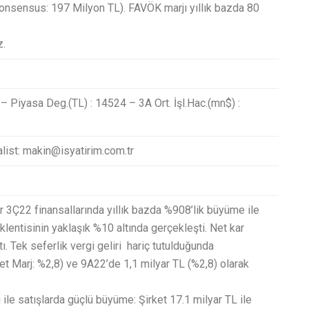
 Konsensus: 197 Milyon TL). FAVÖK marjı yıllık bazda 80
z.
 – Piyasa Deg.(TL) : 14524 – 3A Ort. İşl.Hac.(mn$) :
list: makin@isyatirim.com.tr
er 3Ç22 finansallarında yıllık bazda %908’lik büyüme ile
eklentisinin yaklaşık %10 altında gerçekleşti. Net kar
. Tek seferlik vergi geliri hariç tutulduğunda
et Marj: %2,8) ve 9A22’de 1,1 milyar TL (%2,8) olarak
ile satışlarda güçlü büyüme: Şirket 17.1 milyar TL ile