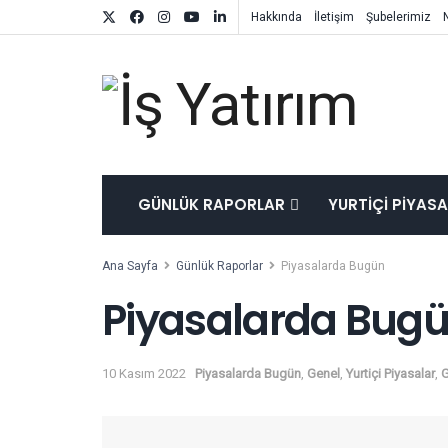
Hakkında
İletişim
Şubelerimiz
GÜNLÜK RAPORLAR
YURTIÇI PIYAS
Ana Sayfa
Günlük Raporlar
Piyasalarda Bugün
Piyasalarda Bugü
10 Kasım 2022
Piyasalarda Bugün
,
Genel
,
Yurtiçi Piyasalar
,
G