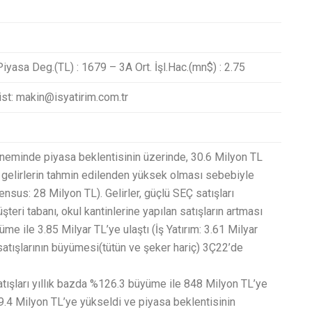
iyasa Deg.(TL) : 1679 – 3A Ort. İşl.Hac.(mn$) : 2.75
ist: makin@isyatirim.com.tr
döneminde piyasa beklentisinin üzerinde, 30.6 Milyon TL
en gelirlerin tahmin edilenden yüksek olması sebebiyle
ensus: 28 Milyon TL). Gelirler, güçlü SEÇ satışları
teri tabanı, okul kantinlerine yapılan satışların artması
me ile 3.85 Milyar TL’ye ulaştı (İş Yatırım: 3.61 Milyar
atışlarının büyümesi(tütün ve şeker hariç) 3Ç22’de
atışları yıllık bazda %126.3 büyüme ile 848 Milyon TL’ye
9.4 Milyon TL’ye yükseldi ve piyasa beklentisinin