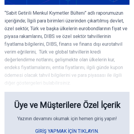
“Sabit Getirili Menkul Kıymetler Bülteni” adlı raporumuzun
içeriğinde; İlgili para birimleri üzerinden çıkartılmış devlet,
özel sektör, Türk ve başka ülkelerin eurobondlarının fiyat ve
piyasa rakamlarını, DIBS ve özel sektör tahvillerinin
fiyatlama bilgilerini, DIBS, finans ve finans dışı eurotahvil
verim eğrilerini, Türk ve global tahvillerin kredi
değerlendirme notlarını, gelişmekte olan ülkelerin kur,
endeks fiyatlamalarını, emtia fiyatlarını, ilgili günde kupon
ödemesi olacak tahvil bilgilerini ve para piyasası ile ilgili
diğer göstergeleri bulabilirsiniz.
Üye ve Müşterilere Özel İçerik
Yazının devamını okumak için hemen giriş yapın!
GIRIŞ YAPMAK IÇIN TIKLAYIN.