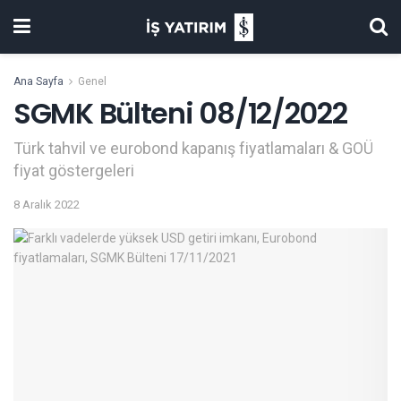
Ana Sayfa
Genel
SGMK Bülteni 08/12/2022
Türk tahvil ve eurobond kapanış fiyatlamaları & GOÜ
fiyat göstergeleri
8 Aralık 2022