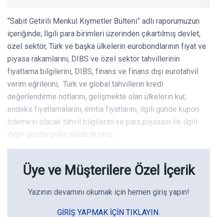
“Sabit Getirili Menkul Kıymetler Bülteni” adlı raporumuzun
içeriğinde; İlgili para birimleri üzerinden çıkartılmış devlet,
özel sektör, Türk ve başka ülkelerin eurobondlarının fiyat ve
piyasa rakamlarını, DIBS ve özel sektör tahvillerinin
fiyatlama bilgilerini, DIBS, finans ve finans dışı eurotahvil
verim eğrilerini, Türk ve global tahvillerin kredi
değerlendirme notlarını, gelişmekte olan ülkelerin kur,
endeks fiyatlamalarını, emtia fiyatlarını, ilgili günde kupon
ödemesi olacak tahvil bilgilerini ve para piyasası ile ilgili
diğer göstergeleri bulabilirsiniz.
Üye ve Müşterilere Özel İçerik
Yazının devamını okumak için hemen giriş yapın!
GIRIŞ YAPMAK IÇIN TIKLAYIN.