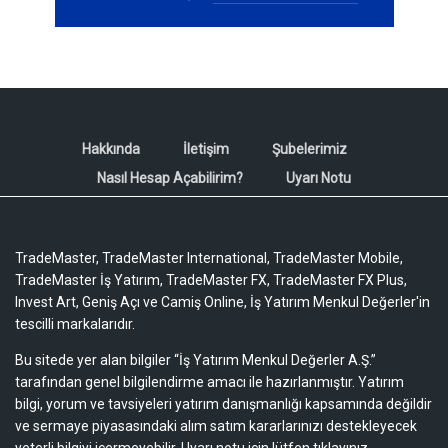
Hakkında
İletişim
Şubelerimiz
Nasıl Hesap Açabilirim?
Uyarı Notu
TradeMaster, TradeMaster International, TradeMaster Mobile,
TradeMaster İş Yatırım, TradeMaster FX, TradeMaster FX Plus,
Invest Art, Geniş Açı ve Camiş Online, İş Yatırım Menkul Değerler'in
tescilli markalarıdır.
Bu sitede yer alan bilgiler “İş Yatırım Menkul Değerler A.Ş.”
tarafından genel bilgilendirme amacı ile hazırlanmıştır. Yatırım
bilgi, yorum ve tavsiyeleri yatırım danışmanlığı kapsamında değildir
ve sermaye piyasasındaki alım satım kararlarınızı destekleyecek
yeterli bilgiyi içermeyebilir.
Uyarı notu için lütfen tıklayınız.