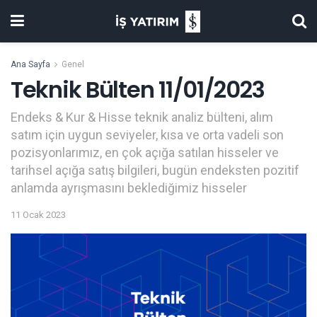
Ana Sayfa
Genel
Teknik Bülten 11/01/2023
Endeks & Kur & Hisse teknik analiz bülteni, alım
satım için uygun seviyeler, kısa ve orta vadeli son
pozisyonlarımız, en çok açığa satılan hisseler ve
tarihsel açığa satış bilgileri, bugün endeksten pozitif
anlamda ayrışmasını beklediğimiz hisseler
11 Ocak 2023