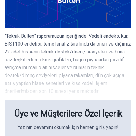
“Teknik Bülten” raporumuzun içeriğinde; Vadeli endeks, kur,
BIST100 endeksi, temel analiz tarafında da öneri verdiğimiz
22 adet hissenin teknik destek/direnç seviyeleri ve buna
baz teşkil eden teknik grafikleri, bugün piyasadan pozitif
ayrışma ihtimali olan hisseler ve bunların teknik
destek/direnç seviyeleri, piyasa rakamları, dün çok açığa
satış yapılan hisse senetleri ve kısa vadeli işlem
önerilerimizden son 10 tanesi yer almaktadır.
Üye ve Müşterilere Özel İçerik
Yazının devamını okumak için hemen giriş yapın!