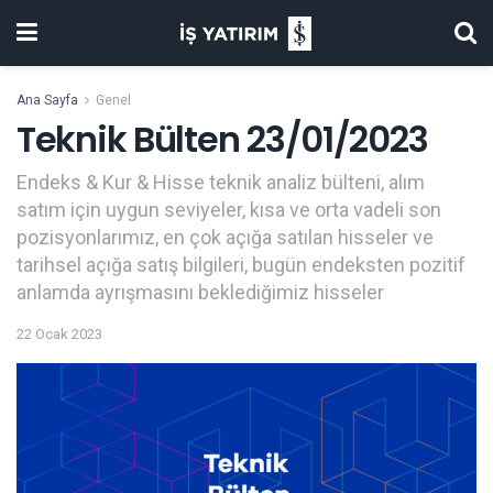
Ana Sayfa
Genel
Teknik Bülten 23/01/2023
Endeks & Kur & Hisse teknik analiz bülteni, alım
satım için uygun seviyeler, kısa ve orta vadeli son
pozisyonlarımız, en çok açığa satılan hisseler ve
tarihsel açığa satış bilgileri, bugün endeksten pozitif
anlamda ayrışmasını beklediğimiz hisseler
22 Ocak 2023