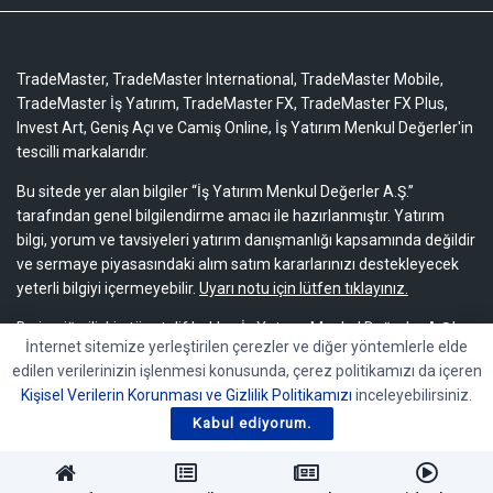
TradeMaster, TradeMaster International, TradeMaster Mobile,
TradeMaster İş Yatırım, TradeMaster FX, TradeMaster FX Plus,
Invest Art, Geniş Açı ve Camiş Online, İş Yatırım Menkul Değerler'in
tescilli markalarıdır.
Bu sitede yer alan bilgiler “İş Yatırım Menkul Değerler A.Ş.”
tarafından genel bilgilendirme amacı ile hazırlanmıştır. Yatırım
bilgi, yorum ve tavsiyeleri yatırım danışmanlığı kapsamında değildir
ve sermaye piyasasındaki alım satım kararlarınızı destekleyecek
yeterli bilgiyi içermeyebilir.
Uyarı notu için lütfen tıklayınız.
Bu içeriğe ilişkin tüm telif hakları İş Yatırım Menkul Değerler A.Ş.’ye
İnternet sitemize yerleştirilen çerezler ve diğer yöntemlerle elde
aittir. Bu içerik, açık iznimiz olmaksızın başkaları tarafından
edilen verilerinizin işlenmesi konusunda, çerez politikamızı da içeren
herhangi bir amaçla, kısmen veya tamamen çoğaltılamaz,
Kişisel Verilerin Korunması ve Gizlilik Politikamızı
inceleyebilirsiniz.
dağıtılamaz, yayımlanamaz veya değiştirilemez.
Kabul ediyorum.