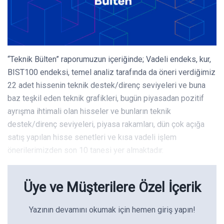
“Teknik Bülten” raporumuzun içeriğinde; Vadeli endeks, kur,
BIST100 endeksi, temel analiz tarafında da öneri verdiğimiz
22 adet hissenin teknik destek/direnç seviyeleri ve buna
baz teşkil eden teknik grafikleri, bugün piyasadan pozitif
ayrışma ihtimali olan hisseler ve bunların teknik
destek/direnç seviyeleri, piyasa rakamları, dün çok açığa
satış yapılan hisse senetleri ve kısa vadeli işlem
önerilerimizden son 10 tanesi yer almaktadır.
Üye ve Müşterilere Özel İçerik
Yazının devamını okumak için hemen giriş yapın!