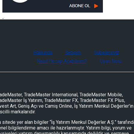
Hakkında
İletişim
Şubelerimiz
Nasıl Hesap Açabilirim?
Uyarı Notu
adeMaster, TradeMaster International, TradeMaster Mobile,
adeMaster İş Yatırım, TradeMaster FX, TradeMaster FX Plus,
vest Art, Geniş Açı ve Camiş Online, İş Yatırım Menkul Değerler'in
scilli markalarıdır.
 sitede yer alan bilgiler “İş Yatırım Menkul Değerler A.Ş.” tarafın
nel bilgilendirme amacı ile hazırlanmıştır. Yatırım bilgi, yorum ve
vsiyeleri yatırım danışmanlığı kapsamında değildir ve sermaye