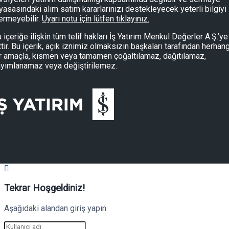
yasasındaki alım satım kararlarınızı destekleyecek yeterli bilgiyi
ermeyebilir.
Uyarı notu için lütfen tıklayınız.
 içeriğe ilişkin tüm telif hakları İş Yatırım Menkul Değerler A.Ş.’ye
ttir. Bu içerik, açık iznimiz olmaksızın başkaları tarafından herhang
r amaçla, kısmen veya tamamen çoğaltılamaz, dağıtılamaz,
yımlanamaz veya değiştirilemez.
Tekrar Hoşgeldiniz!
Aşağıdaki alandan giriş yapın