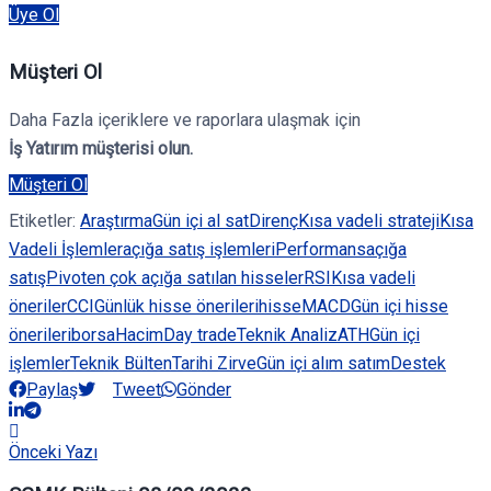
Üye Ol
Müşteri Ol
Daha Fazla içeriklere ve raporlara ulaşmak için
İş Yatırım müşterisi olun.
Müşteri Ol
Etiketler:
Araştırma
Gün içi al sat
Direnç
Kısa vadeli strateji
Kısa
Vadeli İşlemler
açığa satış işlemleri
Performans
açığa
satış
Pivot
en çok açığa satılan hisseler
RSI
Kısa vadeli
öneriler
CCI
Günlük hisse önerileri
hisse
MACD
Gün içi hisse
önerileri
borsa
Hacim
Day trade
Teknik Analiz
ATH
Gün içi
işlemler
Teknik Bülten
Tarihi Zirve
Gün içi alım satım
Destek
Paylaş
Tweet
Gönder
Önceki Yazı