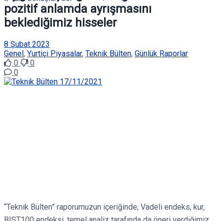
pozitif anlamda ayrışmasını
beklediğimiz hisseler
8 Şubat 2023
Genel
,
Yurtiçi Piyasalar
,
Teknik Bülten
,
Günlük Raporlar
0
0
0
“Teknik Bülten” raporumuzun içeriğinde; Vadeli endeks, kur,
BIST100 endeksi, temel analiz tarafında da öneri verdiğimiz