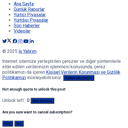
Ana Sayfa
Günlük Raporlar
Yurtiçi Piyasalar
Yurtdışı Piyasalar
Son Haberler
Videolar
© 2025
İş Yatırım
İnternet sitemize yerleştirilen çerezler ve diğer yöntemlerle
elde edilen verilerinizin işlenmesi konusunda, çerez
politikamızı da içeren
Kişisel Verilerin Korunması ve Gizlilik
Politikamızı
inceleyebilirsiniz.
Kabul ediyorum.
Not enough quota to unlock this post
Unlock left :
0
Buy Quotas
Are you sure want to cancel subscription?
Yes
No