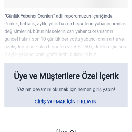
“
Günlük Yabancı Oranları
” adlı raporumuzun içeriğinde;
Günlük, haftalık, aylık, yıllık bazda hisselerin yabancı oranları
değişimlerini, bütün hisselerin cari yabancı oranlarının
güncel halini, son 10 günlük periyotta yabancı oranı artış ve
azalış trendinde olan hisseleri ve BIST-50 şirketleri için son
3 aylık yabancı oranı grafiklerini bulabilirsiniz.
Üye ve Müşterilere Özel İçerik
Yazının devamını okumak için hemen giriş yapın!
GIRIŞ YAPMAK IÇIN TIKLAYIN.