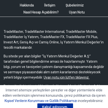
Hakkında
İletişim
Şubelerimiz
Nasıl Hesap Açabilirim?
Uyarı Notu
TradeMaster, TradeMaster International, TradeMaster Mobile,
TradeMaster İş Yatırım, TradeMaster FX, TradeMaster FX Plus,
Invest Art, Geniş Açı ve Camiş Online, İş Yatırım Menkul Değerler'in
tescilli markalarıdır.
Bu sitede yer alan bilgiler “İş Yatırım Menkul Değerler A.Ş.”
tarafından genel bilgilendirme amacı ile hazırlanmıştır. Yatırım
bilgi, yorum ve tavsiyeleri yatırım danışmanlığı kapsamında değildir
ve sermaye piyasasındaki alım satım kararlarınızı destekleyecek
yeterli bilgiyi içermeyebilir.
Uyarı notu için lütfen tıklayınız.
Bu içeriğe ilişkin tüm telif hakları İş Yatırım Menkul Değerler A.Ş.’ye
İnternet sitemize yerleştirilen çerezler ve diğer yöntemlerle elde
aittir. Bu içerik, açık iznimiz olmaksızın başkaları tarafından
edilen verilerinizin işlenmesi konusunda, çerez politikamızı da içeren
herhangi bir amaçla, kısmen veya tamamen çoğaltılamaz,
Kişisel Verilerin Korunması ve Gizlilik Politikamızı
inceleyebilirsiniz.
dağıtılamaz, yayımlanamaz veya değiştirilemez.
Kabul ediyorum.