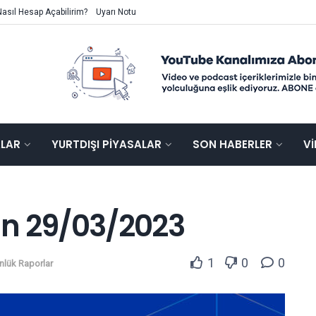
Nasıl Hesap Açabilirim?
Uyarı Notu
ALAR
YURTDIŞI PIYASALAR
SON HABERLER
V
ün 29/03/2023
1
0
0
nlük Raporlar