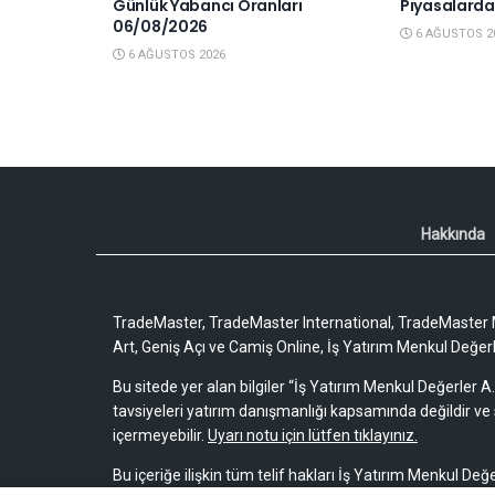
Günlük Yabancı Oranları
Piyasalard
06/08/2026
6 AĞUSTOS 2
6 AĞUSTOS 2026
Hakkında
TradeMaster, TradeMaster International, TradeMaster M
Art, Geniş Açı ve Camiş Online, İş Yatırım Menkul Değerler
Bu sitede yer alan bilgiler “İş Yatırım Menkul Değerler A.
tavsiyeleri yatırım danışmanlığı kapsamında değildir ve 
içermeyebilir.
Uyarı notu için lütfen tıklayınız.
Bu içeriğe ilişkin tüm telif hakları İş Yatırım Menkul Değe