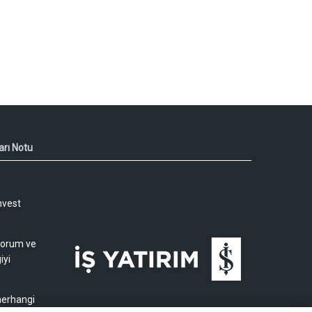
arı Notu
nvest
 yorum ve
iyi
 herhangi