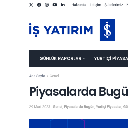
Hakkında
İletişim
Şubelerimiz
GÜNLÜK RAPORLAR
YURTIÇI PIYAS
Ana Sayfa
Genel
Piyasalarda Bug
29 Mart 2023
Genel
,
Piyasalarda Bugün
,
Yurtiçi Piyasalar
,
Gü