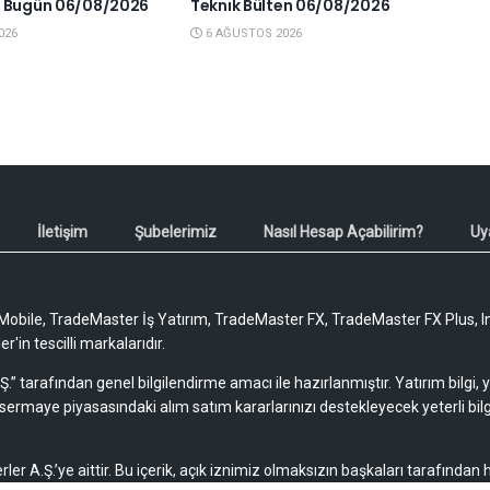
a Bugün 06/08/2026
Teknik Bülten 06/08/2026
026
6 AĞUSTOS 2026
İletişim
Şubelerimiz
Nasıl Hesap Açabilirim?
Uy
obile, TradeMaster İş Yatırım, TradeMaster FX, TradeMaster FX Plus, I
'in tescilli markalarıdır.
Ş.” tarafından genel bilgilendirme amacı ile hazırlanmıştır. Yatırım bilgi,
sermaye piyasasındaki alım satım kararlarınızı destekleyecek yeterli bilg
rler A.Ş.’ye aittir. Bu içerik, açık iznimiz olmaksızın başkaları tarafından