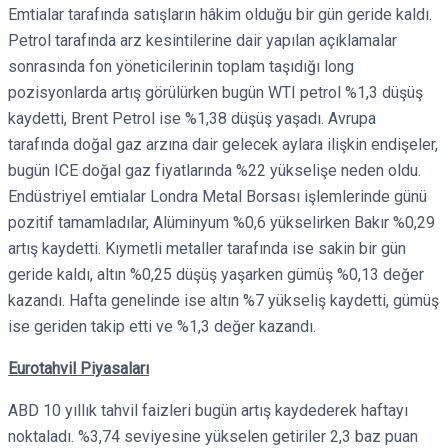
Emtialar tarafında satışların hâkim olduğu bir gün geride kaldı.
Petrol tarafında arz kesintilerine dair yapılan açıklamalar
sonrasında fon yöneticilerinin toplam taşıdığı long
pozisyonlarda artış görülürken bugün WTI petrol %1,3 düşüş
kaydetti, Brent Petrol ise %1,38 düşüş yaşadı. Avrupa
tarafında doğal gaz arzına dair gelecek aylara ilişkin endişeler,
bugün ICE doğal gaz fiyatlarında %22 yükselişe neden oldu.
Endüstriyel emtialar Londra Metal Borsası işlemlerinde günü
pozitif tamamladılar, Alüminyum %0,6 yükselirken Bakır %0,29
artış kaydetti. Kıymetli metaller tarafında ise sakin bir gün
geride kaldı, altın %0,25 düşüş yaşarken gümüş %0,13 değer
kazandı. Hafta genelinde ise altın %7 yükseliş kaydetti, gümüş
ise geriden takip etti ve %1,3 değer kazandı.
Eurotahvil Piyasaları
ABD 10 yıllık tahvil faizleri bugün artış kaydederek haftayı
noktaladı. %3,74 seviyesine yükselen getiriler 2,3 baz puan