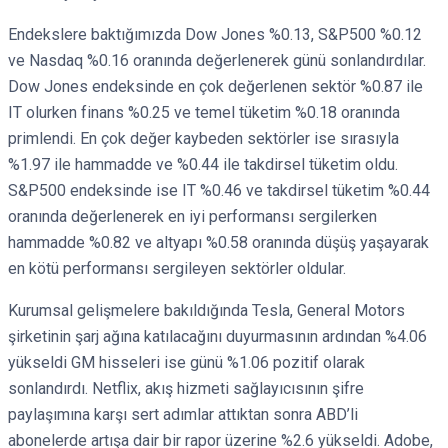
Endekslere baktığımızda Dow Jones %0.13, S&P500 %0.12
ve Nasdaq %0.16 oranında değerlenerek günü sonlandırdılar.
Dow Jones endeksinde en çok değerlenen sektör %0.87 ile
IT olurken finans %0.25 ve temel tüketim %0.18 oranında
primlendi. En çok değer kaybeden sektörler ise sırasıyla
%1.97 ile hammadde ve %0.44 ile takdirsel tüketim oldu.
S&P500 endeksinde ise IT %0.46 ve takdirsel tüketim %0.44
oranında değerlenerek en iyi performansı sergilerken
hammadde %0.82 ve altyapı %0.58 oranında düşüş yaşayarak
en kötü performansı sergileyen sektörler oldular.
Kurumsal gelişmelere bakıldığında Tesla, General Motors
şirketinin şarj ağına katılacağını duyurmasının ardından %4.06
yükseldi GM hisseleri ise günü %1.06 pozitif olarak
sonlandırdı. Netflix, akış hizmeti sağlayıcısının şifre
paylaşımına karşı sert adımlar attıktan sonra ABD’li
abonelerde artışa dair bir rapor üzerine %2.6 yükseldi. Adobe,