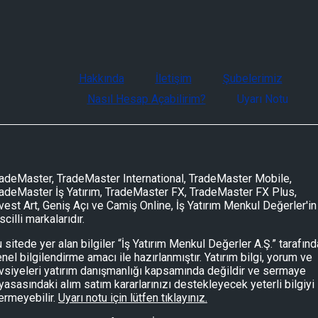
Hakkında
İletişim
Şubelerimiz
Nasıl Hesap Açabilirim?
Uyarı Notu
adeMaster, TradeMaster International, TradeMaster Mobile,
adeMaster İş Yatırım, TradeMaster FX, TradeMaster FX Plus,
vest Art, Geniş Açı ve Camiş Online, İş Yatırım Menkul Değerler'in
scilli markalarıdır.
 sitede yer alan bilgiler “İş Yatırım Menkul Değerler A.Ş.” tarafın
nel bilgilendirme amacı ile hazırlanmıştır. Yatırım bilgi, yorum ve
vsiyeleri yatırım danışmanlığı kapsamında değildir ve sermaye
yasasındaki alım satım kararlarınızı destekleyecek yeterli bilgiyi
ermeyebilir.
Uyarı notu için lütfen tıklayınız.