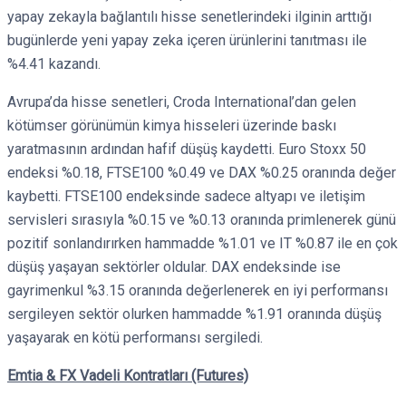
yapay zekayla bağlantılı hisse senetlerindeki ilginin arttığı
bugünlerde yeni yapay zeka içeren ürünlerini tanıtması ile
%4.41 kazandı.
Avrupa’da hisse senetleri, Croda International’dan gelen
kötümser görünümün kimya hisseleri üzerinde baskı
yaratmasının ardından hafif düşüş kaydetti. Euro Stoxx 50
endeksi %0.18, FTSE100 %0.49 ve DAX %0.25 oranında değer
kaybetti. FTSE100 endeksinde sadece altyapı ve iletişim
servisleri sırasıyla %0.15 ve %0.13 oranında primlenerek günü
pozitif sonlandırırken hammadde %1.01 ve IT %0.87 ile en çok
düşüş yaşayan sektörler oldular. DAX endeksinde ise
gayrimenkul %3.15 oranında değerlenerek en iyi performansı
sergileyen sektör olurken hammadde %1.91 oranında düşüş
yaşayarak en kötü performansı sergiledi.
Emtia & FX Vadeli Kontratları (Futures)