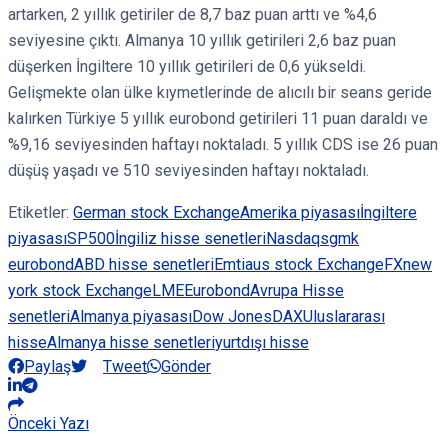
artarken, 2 yıllık getiriler de 8,7 baz puan arttı ve %4,6
seviyesine çıktı. Almanya 10 yıllık getirileri 2,6 baz puan
düşerken İngiltere 10 yıllık getirileri de 0,6 yükseldi.
Gelişmekte olan ülke kıymetlerinde de alıcılı bir seans geride
kalırken Türkiye 5 yıllık eurobond getirileri 11 puan daraldı ve
%9,16 seviyesinden haftayı noktaladı. 5 yıllık CDS ise 26 puan
düşüş yaşadı ve 510 seviyesinden haftayı noktaladı.
Etiketler:
German stock Exchange
Amerika piyasası
İngiltere
piyasası
SP500
İngiliz hisse senetleri
Nasdaq
sgmk
eurobond
ABD hisse senetleri
Emtia
us stock Exchange
FX
new
york stock Exchange
LME
Eurobond
Avrupa Hisse
senetleri
Almanya piyasası
Dow Jones
DAX
Uluslararası
hisse
Almanya hisse senetleri
yurtdışı hisse
Paylaş
Tweet
Gönder
Önceki Yazı