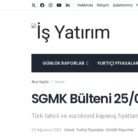
Hakkında
İletişim
Şubelerimiz
GÜNLÜK RAPORLAR
YURTIÇI PIYASALA
Ana Sayfa
Genel
SGMK Bülteni 25/
Türk tahvil ve eurobond kapanış fiyatlam
25 Ağustos 2023
Genel
,
Yurtiçi Piyasalar
,
Günlük Raporlar