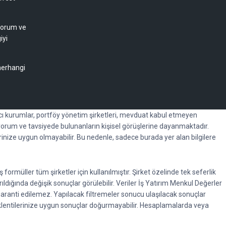
 yorum ve
iyi
 herhangi
racı kurumlar, portföy yönetim şirketleri, mevduat kabul etmeyen
orum ve tavsiyede bulunanların kişisel görüşlerine dayanmaktadır.
erinize uygun olmayabilir. Bu nedenle, sadece burada yer alan bilgilere
rmüller tüm şirketler için kullanılmıştır. Şirket özelinde tek seferlik
rıldığında değişik sonuçlar görülebilir. Veriler İş Yatırım Menkul Değerler
garanti edilemez. Yapılacak filtremeler sonucu ulaşılacak sonuçlar
beklentilerinize uygun sonuçlar doğurmayabilir. Hesaplamalarda veya