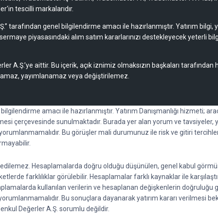
'in tescilli markalarıdır.
Ş.” tarafından genel bilgilendirme amacı ile hazırlanmıştır. Yatırım bilgi,
sermaye piyasasındaki alım satım kararlarınızı destekleyecek yeterli bilg
rler A.Ş.’ye aittir. Bu içerik, açık iznimiz olmaksızın başkaları tarafından
lamaz, yayımlanamaz veya değiştirilemez.
l bilgilendirme amacı ile hazırlanmıştır. Yatırım Danışmanlığı hizmeti; a
esi çerçevesinde sunulmaktadır. Burada yer alan yorum ve tavsiyeler, y
k yorumlanmamalıdır. Bu görüşler mali durumunuz ile risk ve gitiri tercihl
rmayabilir.
ti edilemez. Hesaplamalarda doğru olduğu düşünülen, genel kabul görmüş fo
lerde farklılıklar görülebilir. Hesaplamalar farklı kaynaklar ile karşılaştı
saplamalarda kullanılan verilerin ve hesaplanan değişkenlerin doğruluğu 
rak yorumlanmamalıdır. Bu sonuçlara dayanarak yatırım kararı verilmesi 
 Menkul Değerler A.Ş. sorumlu değildir.