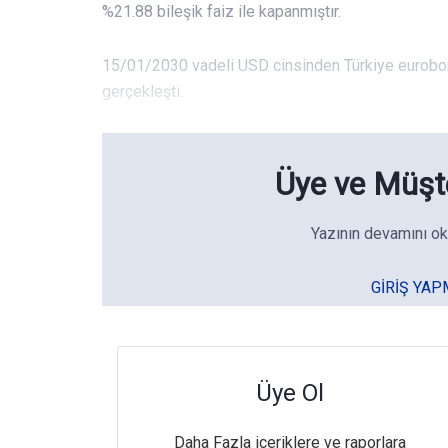
%21.88 bileşik faiz ile kapanmıştır.
15/01/2030 vadeli USD cinsinden Türkiye eurobond
gerçekleşti.
Üye ve Müşte
Yazının devamını ok
GIRIŞ YAP
Üye Ol
Daha Fazla içeriklere ve raporlara