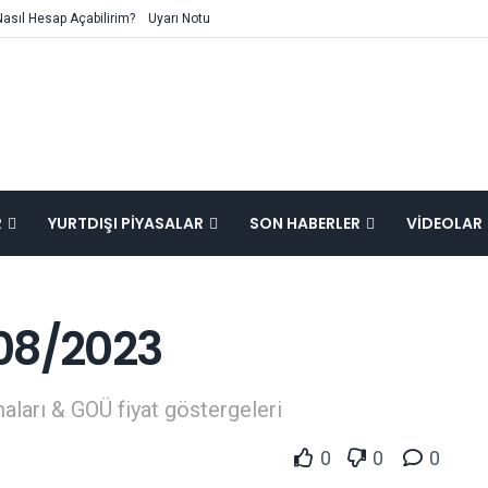
Nasıl Hesap Açabilirim?
Uyarı Notu
R
YURTDIŞI PIYASALAR
SON HABERLER
VIDEOLAR
08/2023
aları & GOÜ fiyat göstergeleri
0
0
0