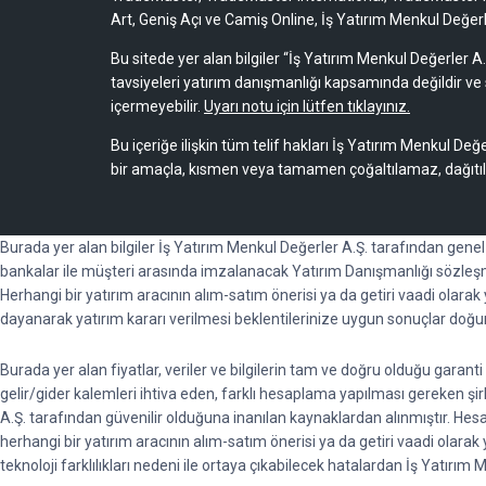
Art, Geniş Açı ve Camiş Online, İş Yatırım Menkul Değerler
Bu sitede yer alan bilgiler “İş Yatırım Menkul Değerler A.
tavsiyeleri yatırım danışmanlığı kapsamında değildir ve 
içermeyebilir.
Uyarı notu için lütfen tıklayınız.
Bu içeriğe ilişkin tüm telif hakları İş Yatırım Menkul Değe
bir amaçla, kısmen veya tamamen çoğaltılamaz, dağıtı
Burada yer alan bilgiler İş Yatırım Menkul Değerler A.Ş. tarafından gene
bankalar ile müşteri arasında imzalanacak Yatırım Danışmanlığı sözleşm
Herhangi bir yatırım aracının alım-satım önerisi ya da getiri vaadi olara
dayanarak yatırım kararı verilmesi beklentilerinize uygun sonuçlar doğu
Burada yer alan fiyatlar, veriler ve bilgilerin tam ve doğru olduğu garan
gelir/gider kalemleri ihtiva eden, farklı hesaplama yapılması gereken şirket
A.Ş. tarafından güvenilir olduğuna inanılan kaynaklardan alınmıştır. He
herhangi bir yatırım aracının alım-satım önerisi ya da getiri vaadi ola
teknoloji farklılıkları nedeni ile ortaya çıkabilecek hatalardan İş Yatırım