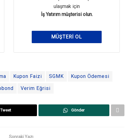
ulaşmak için
İş Yatırım müşterisi olun.
MÜŞTERI OL
rma
Kupon Faizi
SGMK
Kupon Ödemesi
obond
Verim Eğrisi
Tweet
Gönder
Sonraki Yazı