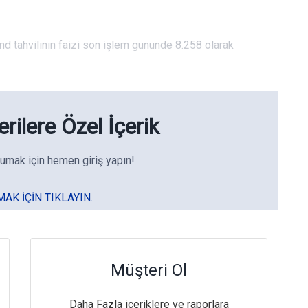
 tahvilinin faizi son işlem gününde 8.258 olarak
rilere Özel İçerik
umak için hemen giriş yapın!
MAK IÇIN TIKLAYIN.
Müşteri Ol
Daha Fazla içeriklere ve raporlara