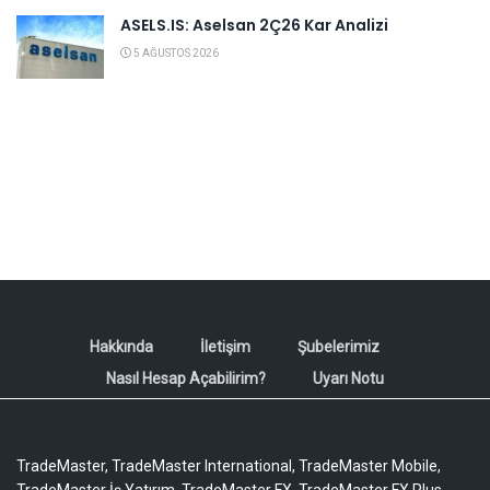
ASELS.IS: Aselsan 2Ç26 Kar Analizi
5 AĞUSTOS 2026
Hakkında
İletişim
Şubelerimiz
Nasıl Hesap Açabilirim?
Uyarı Notu
TradeMaster, TradeMaster International, TradeMaster Mobile,
TradeMaster İş Yatırım, TradeMaster FX, TradeMaster FX Plus,