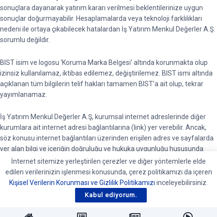
sonuçlara dayanarak yatırım kararı verilmesi beklentilerinize uygun
sonuçlar doğurmayabilir. Hesaplamalarda veya teknoloji farklılıkları
nedeni ile ortaya çıkabilecek hatalardan İş Yatırım Menkul Değerler A.Ş.
sorumlu değildir.
BIST isim ve logosu ‘Koruma Marka Belgesi’ altında korunmakta olup
izinsiz kullanılamaz, iktibas edilemez, değiştirilemez. BIST ismi altında
açıklanan tüm bilgilerin telif hakları tamamen BIST’a ait olup, tekrar
yayımlanamaz.
İş Yatırım Menkul Değerler A.Ş, kurumsal internet adreslerinde diğer
kurumlara ait internet adresi bağlantılarına (link) yer verebilir. Ancak,
söz konusu internet bağlantıları üzerinden erişilen adres ve sayfalarda
yer alan bilgi ve içeriğin doğruluğu ve hukuka uygunluğu hususunda
garanti vermemektedir ve sorumluluk kabul etmemektedir.
İnternet sitemize yerleştirilen çerezler ve diğer yöntemlerle elde
edilen verilerinizin işlenmesi konusunda, çerez politikamızı da içeren
BIST piyasalarında oluşan tüm verilere ait telif hakları tamamen BIST’e
Kişisel Verilerin Korunması ve Gizlilik Politikamızı
inceleyebilirsiniz.
ait olup, bu veriler tekrar yayınlanamaz. Pay Piyasası, Borçlanma
Kabul ediyorum.
Araçları Piyasası, Vadeli İşlem ve Opsiyon Piyasası verileri BIST kaynaklı
en az 15 dakika gecikmeli verilerdir.