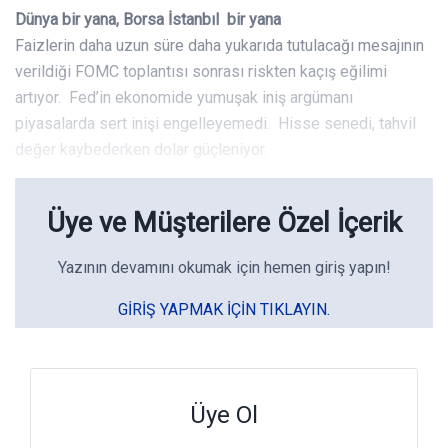
Dünya bir yana, Borsa İstanbıl bir yana
Faizlerin daha uzun süre daha yukarıda tutulacağı mesajının
verildiği FOMC toplantısı sonrası riskten kaçış eğilimi
artıyor. Fed’in ekonomide yumuşak iniş argümanı
piyasalarda sert inişi engelleyemedi. Hisse senedi, tahvil
değer kaybederken dolar güçleniyor.
Üye ve Müşterilere Özel İçerik
Yazının devamını okumak için hemen giriş yapın!
GIRIŞ YAPMAK IÇIN TIKLAYIN.
Üye Ol