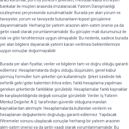
bankalar ile müşteri arasında imzalanacak Yatırım Danışmanlığı
sözleşmesi çerçevesinde sunulmaktadır. Burada yer alan yorum ve
tavsiyeler, yorum ve tavsiyede bulunanların kişisel görüşlerine
dayanmaktadır. Herhangi bir yatırım aracının alım-satım önerisi ya da
getiri vaadi olarak yorumlanmamalıdır. Bu görüşler mali durumunuz ile
risk ve gitiri tercihlerinize uygun olmayabilir. Bu nedenle, sadece burada
yer alan bilgilere dayanarak yatırım kararı verilmesi beklentilerinize
uygun sonuçlar doğurmayabilir.
Burada yer alan fiyatlar, veriler ve bilgilerin tam ve doğru olduğu garanti
edilemez. Hesaplamalarda doğru olduğu düşünülen, genel kabul
görmüş formüller tüm şirketler için kullanılmıştır. Şirket özelinde tek
seferlik gelir/gider kalemleri ihtiva eden, farklı hesaplama yapılması
gereken şirketlerde farklılıklar görülebilir. Hesaplamalar farklı kaynaklar
ile karşılaştırıldığında değişik sonuçlar görülebilir. Veriler İş Yatırım
Menkul Değerler A.Ş. tarafından güvenilir olduğuna inanılan
kaynaklardan alınmıştır. Hesaplamalarda kullanılan verilerin ve
hesaplanan değişkenlerin doğruluğu garanti edilemez. Yapılacak
filtremeler sonucu ulaşılacak sonuçlar herhangi bir yatırım aracının
alım-satım önerisi ya da getiri vaadi olarak yorumlanmamalıdır. Bu