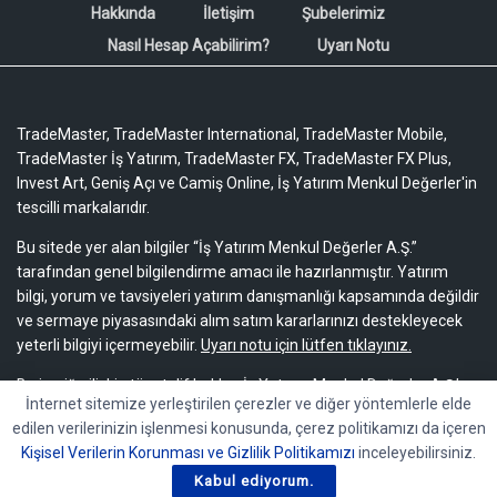
Hakkında
İletişim
Şubelerimiz
Nasıl Hesap Açabilirim?
Uyarı Notu
TradeMaster, TradeMaster International, TradeMaster Mobile,
TradeMaster İş Yatırım, TradeMaster FX, TradeMaster FX Plus,
Invest Art, Geniş Açı ve Camiş Online, İş Yatırım Menkul Değerler'in
tescilli markalarıdır.
Bu sitede yer alan bilgiler “İş Yatırım Menkul Değerler A.Ş.”
tarafından genel bilgilendirme amacı ile hazırlanmıştır. Yatırım
bilgi, yorum ve tavsiyeleri yatırım danışmanlığı kapsamında değildir
ve sermaye piyasasındaki alım satım kararlarınızı destekleyecek
yeterli bilgiyi içermeyebilir.
Uyarı notu için lütfen tıklayınız.
Bu içeriğe ilişkin tüm telif hakları İş Yatırım Menkul Değerler A.Ş.’ye
İnternet sitemize yerleştirilen çerezler ve diğer yöntemlerle elde
aittir. Bu içerik, açık iznimiz olmaksızın başkaları tarafından
edilen verilerinizin işlenmesi konusunda, çerez politikamızı da içeren
herhangi bir amaçla, kısmen veya tamamen çoğaltılamaz,
Kişisel Verilerin Korunması ve Gizlilik Politikamızı
inceleyebilirsiniz.
dağıtılamaz, yayımlanamaz veya değiştirilemez.
Kabul ediyorum.