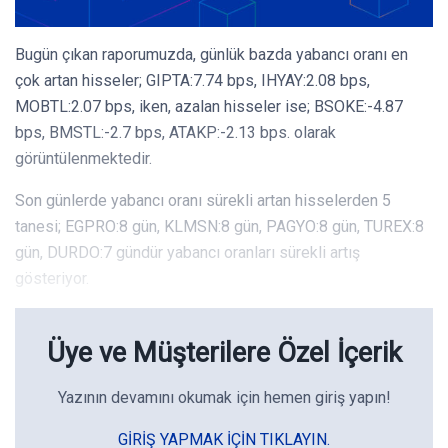
Bugün çıkan raporumuzda, günlük bazda yabancı oranı en
çok artan hisseler; GIPTA:7.74 bps, IHYAY:2.08 bps,
MOBTL:2.07 bps, iken, azalan hisseler ise; BSOKE:-4.87
bps, BMSTL:-2.7 bps, ATAKP:-2.13 bps. olarak
görüntülenmektedir.
Son günlerde yabancı oranı sürekli artan hisselerden 5
tanesi; EGPRO:8 gün, KLMSN:8 gün, PAGYO:8 gün, TUREX:8
gün, DURDO:7 gündür yabancı oranları sürekli artış
gösteriyor.
Üye ve Müşterilere Özel İçerik
Yazının devamını okumak için hemen giriş yapın!
GIRIŞ YAPMAK IÇIN TIKLAYIN.