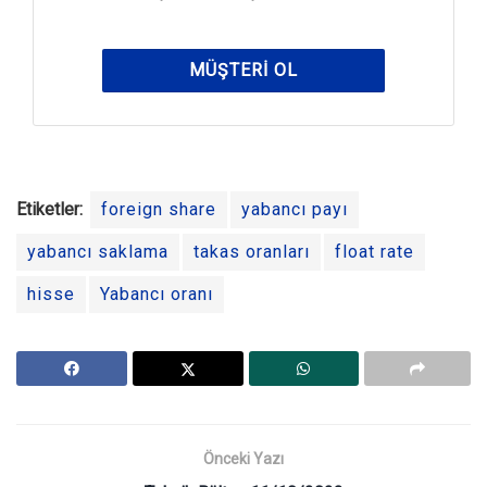
MÜŞTERI OL
Etiketler:
foreign share
yabancı payı
yabancı saklama
takas oranları
float rate
hisse
Yabancı oranı
Önceki Yazı