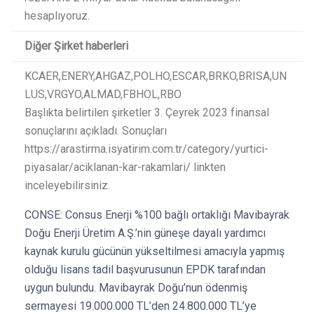
hesaplıyoruz.
Diğer Şirket haberleri
KCAER,ENERY,AHGAZ,POLHO,ESCAR,BRKO,BRISA,UN
LUS,VRGYO,ALMAD,FBHOL,RBO
Başlıkta belirtilen şirketler 3. Çeyrek 2023 finansal
sonuçlarını açıkladı. Sonuçları
https://arastirma.isyatirim.com.tr/category/yurtici-
piyasalar/aciklanan-kar-rakamlari/ linkten
inceleyebilirsiniz.
CONSE: Consus Enerji %100 bağlı ortaklığı Mavibayrak
Doğu Enerji Üretim A.Ş.’nin güneşe dayalı yardımcı
kaynak kurulu gücünün yükseltilmesi amacıyla yapmış
olduğu lisans tadil başvurusunun EPDK tarafından
uygun bulundu. Mavibayrak Doğu’nun ödenmiş
sermayesi 19.000.000 TL’den 24.800.000 TL’ye