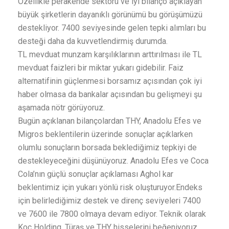
Özellikle perakende sektörü ve iyi bilanço açıklayan
büyük şirketlerin dayanıklı görünümü bu görüşümüzü
destekliyor. 7400 seviyesinde gelen tepki alımları bu
desteği daha da kuvvetlendirmiş durumda.
TL mevduat munzam karşılıklarının arttırılması ile TL
mevduat faizleri bir miktar yukarı gidebilir. Faiz
alternatifinin güçlenmesi borsamız açısından çok iyi
haber olmasa da bankalar açısından bu gelişmeyi şu
aşamada nötr görüyoruz.
Bugün açıklanan bilançolardan THY, Anadolu Efes ve
Migros beklentilerin üzerinde sonuçlar açıklarken
olumlu sonuçların borsada beklediğimiz tepkiyi de
destekleyeceğini düşünüyoruz. Anadolu Efes ve Coca
Cola’nın güçlü sonuçlar açıklaması Aghol kar
beklentimiz için yukarı yönlü risk oluşturuyor.Endeks
için belirlediğimiz destek ve direnç seviyeleri 7400
ve 7600 ile 7800 olmaya devam ediyor. Teknik olarak
Koç Holding, Türaş ve THY hisselerini beğeniyoruz.