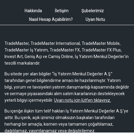
Hakkında
İletişim
Şubelerimiz
Nasıl Hesap Açabilirim?
Uyarı Notu
TradeMaster, TradeMaster International, TradeMaster Mobile,
TradeMaster İş Yatırım, TradeMaster FX, TradeMaster FX Plus,
Invest Art, Geniş Açı ve Camiş Online, İş Yatırım Menkul Değerler'in
tescilli markalarıdır.
Bu sitede yer alan bilgiler “İş Yatırım Menkul Değerler A.Ş.”
tarafından genel bilgilendirme amacı ile hazırlanmıştır. Yatırım
bilgi, yorum ve tavsiyeleri yatırım danışmanlığı kapsamında değildir
ve sermaye piyasasındaki alım satım kararlarınızı destekleyecek
yeterli bilgiyi içermeyebilir.
Uyarı notu için lütfen tıklayınız.
Bu içeriğe ilişkin tüm telif hakları İş Yatırım Menkul Değerler A.Ş.’ye
aittir. Bu içerik, açık iznimiz olmaksızın başkaları tarafından
herhangi bir amaçla, kısmen veya tamamen çoğaltılamaz,
dağıtılamaz, yayımlanamaz veya değiştirilemez.