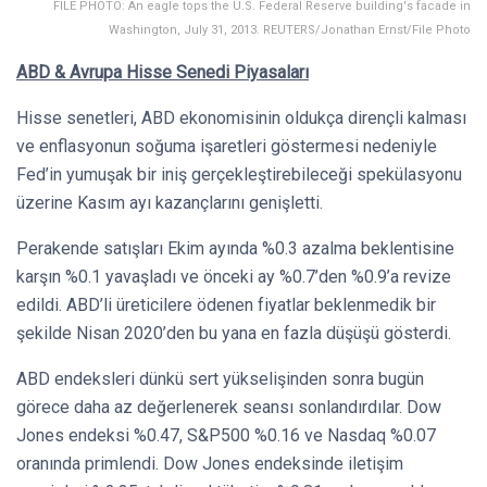
FILE PHOTO: An eagle tops the U.S. Federal Reserve building's facade in
Washington, July 31, 2013. REUTERS/Jonathan Ernst/File Photo
ABD & Avrupa Hisse Senedi Piyasaları
Hisse senetleri, ABD ekonomisinin oldukça dirençli kalması
ve enflasyonun soğuma işaretleri göstermesi nedeniyle
Fed’in yumuşak bir iniş gerçekleştirebileceği spekülasyonu
üzerine Kasım ayı kazançlarını genişletti.
Perakende satışları Ekim ayında %0.3 azalma beklentisine
karşın %0.1 yavaşladı ve önceki ay %0.7’den %0.9’a revize
edildi. ABD’li üreticilere ödenen fiyatlar beklenmedik bir
şekilde Nisan 2020’den bu yana en fazla düşüşü gösterdi.
ABD endeksleri dünkü sert yükselişinden sonra bugün
görece daha az değerlenerek seansı sonlandırdılar. Dow
Jones endeksi %0.47, S&P500 %0.16 ve Nasdaq %0.07
oranında primlendi. Dow Jones endeksinde iletişim