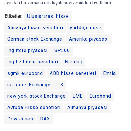
ayından bu zamana en düşük seviyesinden fiyatlandı.
Etiketler:
Uluslararası hisse
Almanya hisse senetleri
yurtdışı hisse
German stock Exchange
Amerika piyasası
İngiltere piyasası
SP500
İngiliz hisse senetleri
Nasdaq
sgmk eurobond
ABD hisse senetleri
Emtia
us stock Exchange
FX
new york stock Exchange
LME
Eurobond
Avrupa Hisse senetleri
Almanya piyasası
Dow Jones
DAX