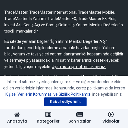
TradeMaster, TradeMaster International, TradeMaster Mobile,
TradeMaster İş Yatırım, TradeMaster FX, TradeMaster FX Plus,
Invest Art, Geniş Açı ve Camiş Online, İş Yatırım Menkul Değerler'in
tescilli markalarıdır.
Bu sitede yer alan bilgiler “İş Yatırım Menkul Değerler A.Ş.”
tarafından genel bilgilendirme amacı ile hazırlanmıştır. Yatırım
bilgi, yorum ve tavsiyeleri yatırım danışmanlığı kapsamında değildir
ve sermaye piyasasındaki alım satım kararlarınızı destekleyecek
yeterli bilgiyi içermeyebilir.
Uyarı notu için lütfen tıklayınız.
Bu içeriğe ilişkin tüm telif hakları İş Yatırım Menkul Değerler A.Ş.’ye
İnternet sitemize yerleştirilen çerezler ve diğer yöntemlerle elde
aittir. Bu içerik, açık iznimiz olmaksızın başkaları tarafından
edilen verilerinizin işlenmesi konusunda, çerez politikamızı da içeren
herhangi bir amaçla, kısmen veya tamamen çoğaltılamaz,
Kişisel Verilerin Korunması ve Gizlilik Politikamızı
inceleyebilirsiniz.
dağıtılamaz, yayımlanamaz veya değiştirilemez.
Kabul ediyorum.
Anasayfa
Kategoriler
Son Yazılar
Videolar