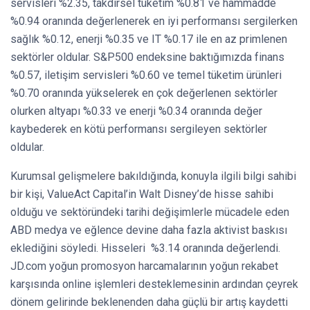
servisleri %2.35, takdirsel tüketim %0.81 ve hammadde
%0.94 oranında değerlenerek en iyi performansı sergilerken
sağlık %0.12, enerji %0.35 ve IT %0.17 ile en az primlenen
sektörler oldular. S&P500 endeksine baktığımızda finans
%0.57, iletişim servisleri %0.60 ve temel tüketim ürünleri
%0.70 oranında yükselerek en çok değerlenen sektörler
olurken altyapı %0.33 ve enerji %0.34 oranında değer
kaybederek en kötü performansı sergileyen sektörler
oldular.
Kurumsal gelişmelere bakıldığında, konuyla ilgili bilgi sahibi
bir kişi, ValueAct Capital’in Walt Disney’de hisse sahibi
olduğu ve sektöründeki tarihi değişimlerle mücadele eden
ABD medya ve eğlence devine daha fazla aktivist baskısı
eklediğini söyledi. Hisseleri %3.14 oranında değerlendi.
JD.com yoğun promosyon harcamalarının yoğun rekabet
karşısında online işlemleri desteklemesinin ardından çeyrek
dönem gelirinde beklenenden daha güçlü bir artış kaydetti