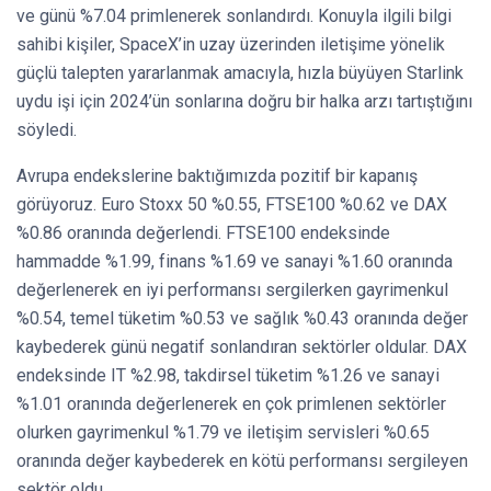
ve günü %7.04 primlenerek sonlandırdı. Konuyla ilgili bilgi
sahibi kişiler, SpaceX’in uzay üzerinden iletişime yönelik
güçlü talepten yararlanmak amacıyla, hızla büyüyen Starlink
uydu işi için 2024’ün sonlarına doğru bir halka arzı tartıştığını
söyledi.
Avrupa endekslerine baktığımızda pozitif bir kapanış
görüyoruz. Euro Stoxx 50 %0.55, FTSE100 %0.62 ve DAX
%0.86 oranında değerlendi. FTSE100 endeksinde
hammadde %1.99, finans %1.69 ve sanayi %1.60 oranında
değerlenerek en iyi performansı sergilerken gayrimenkul
%0.54, temel tüketim %0.53 ve sağlık %0.43 oranında değer
kaybederek günü negatif sonlandıran sektörler oldular. DAX
endeksinde IT %2.98, takdirsel tüketim %1.26 ve sanayi
%1.01 oranında değerlenerek en çok primlenen sektörler
olurken gayrimenkul %1.79 ve iletişim servisleri %0.65
oranında değer kaybederek en kötü performansı sergileyen
sektör oldu.