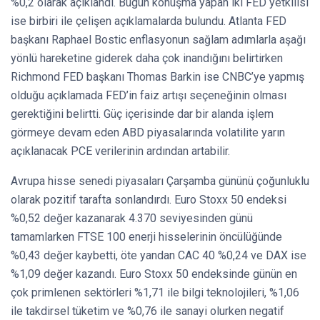
%0,2 olarak açıklandı. Bugün konuşma yapan iki FED yetkilisi
ise birbiri ile çelişen açıklamalarda bulundu. Atlanta FED
başkanı Raphael Bostic enflasyonun sağlam adımlarla aşağı
yönlü hareketine giderek daha çok inandığını belirtirken
Richmond FED başkanı Thomas Barkin ise CNBC’ye yapmış
olduğu açıklamada FED’in faiz artışı seçeneğinin olması
gerektiğini belirtti. Güç içerisinde dar bir alanda işlem
görmeye devam eden ABD piyasalarında volatilite yarın
açıklanacak PCE verilerinin ardından artabilir.
Avrupa hisse senedi piyasaları Çarşamba gününü çoğunluklu
olarak pozitif tarafta sonlandırdı. Euro Stoxx 50 endeksi
%0,52 değer kazanarak 4.370 seviyesinden günü
tamamlarken FTSE 100 enerji hisselerinin öncülüğünde
%0,43 değer kaybetti, öte yandan CAC 40 %0,24 ve DAX ise
%1,09 değer kazandı. Euro Stoxx 50 endeksinde günün en
çok primlenen sektörleri %1,71 ile bilgi teknolojileri, %1,06
ile takdirsel tüketim ve %0,76 ile sanayi olurken negatif