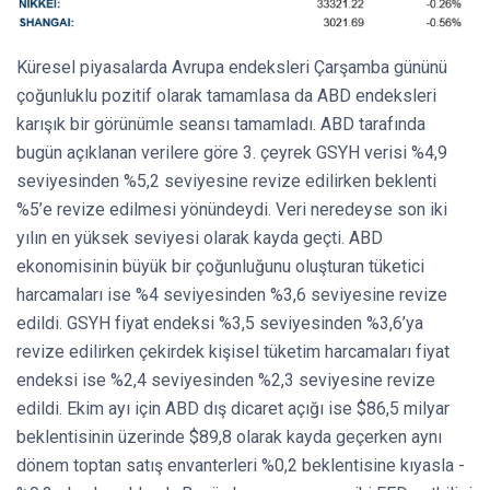
Küresel piyasalarda Avrupa endeksleri Çarşamba gününü
çoğunluklu pozitif olarak tamamlasa da ABD endeksleri
karışık bir görünümle seansı tamamladı. ABD tarafında
bugün açıklanan verilere göre 3. çeyrek GSYH verisi %4,9
seviyesinden %5,2 seviyesine revize edilirken beklenti
%5’e revize edilmesi yönündeydi. Veri neredeyse son iki
yılın en yüksek seviyesi olarak kayda geçti. ABD
ekonomisinin büyük bir çoğunluğunu oluşturan tüketici
harcamaları ise %4 seviyesinden %3,6 seviyesine revize
edildi. GSYH fiyat endeksi %3,5 seviyesinden %3,6’ya
revize edilirken çekirdek kişisel tüketim harcamaları fiyat
endeksi ise %2,4 seviyesinden %2,3 seviyesine revize
edildi. Ekim ayı için ABD dış dicaret açığı ise $86,5 milyar
beklentisinin üzerinde $89,8 olarak kayda geçerken aynı
dönem toptan satış envanterleri %0,2 beklentisine kıyasla -