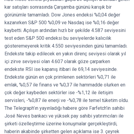
kar satışları sonrasında Çarşamba gününü karışık bir
görünümle tamamladı. Dow Jones endeksi %0,04 değer
kazanırken S&P 500 %0,09 ve Nasdaq ise %0,16 değer
kaybetti. Açılışın ardından hızlı bir şekilde 4.587 seviyesini
test eden S&P 500 endeksi bu seviyelerde kalıcılık
gösteremeyerek kritik 4.550 seviyesinden günü tamamladı.
Endekste takip edilecek en yakın direnç seviyesi olarak yıl
içi zirve seviyesi olan 4.607 olarak göze çarparken
endekste RSI ise kapanış itibari ile 69,14 seviyesinde.
Endekste günün en çok primlenen sektörleri %0,71 ile
emlak, %0,57 ile finans ve %0,37 ile hammadde olurken en
çok değer kaybeden sektörler ise -%1,12 ile iletişim
servisleri, -%0,87 ile enerji ve -%0,78 ile temel tüketim oldu.
The Telegraph’ın yayınladığı habere göre Farfetch’in sahibi
José Neves bankacı ve yüksek pay sahibi yatırımcıları ile
şirketi özelleştirme üzerine konuşmalar gerçekleştirdi,
haberin akabinde şirketten gelen açıklama ise 3. çeyrek