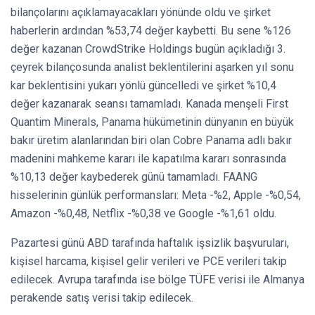
bilançolarını açıklamayacakları yönünde oldu ve şirket
haberlerin ardından %53,74 değer kaybetti. Bu sene %126
değer kazanan CrowdStrike Holdings bugün açıkladığı 3.
çeyrek bilançosunda analist beklentilerini aşarken yıl sonu
kar beklentisini yukarı yönlü güncelledi ve şirket %10,4
değer kazanarak seansı tamamladı. Kanada menşeli First
Quantim Minerals, Panama hükümetinin dünyanın en büyük
bakır üretim alanlarından biri olan Cobre Panama adlı bakır
madenini mahkeme kararı ile kapatılma kararı sonrasında
%10,13 değer kaybederek günü tamamladı. FAANG
hisselerinin günlük performansları: Meta -%2, Apple -%0,54,
Amazon -%0,48, Netflix -%0,38 ve Google -%1,61 oldu.
Pazartesi günü ABD tarafında haftalık işsizlik başvuruları,
kişisel harcama, kişisel gelir verileri ve PCE verileri takip
edilecek. Avrupa tarafında ise bölge TÜFE verisi ile Almanya
perakende satış verisi takip edilecek.