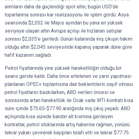
alımların daha da güçlendiği spot altın, bugün USD’de
toparlanma sonrası kar realizasyonu ile işlem gördü. Asya
seansında $2,052 ile Mayıs ayından bu yana en yüksek
seviyeye ulaşan altın Avrupa açılışı ile hızlanan satışlar
sonrası $2,035’e geriledi. Günün kalanında iniş çıkışın hakim
olduğu altın $2,045 seviyesinde kapanış yaparak düne göre
hafif kazanım sağladı.
Petrol fiyatlarında yine yüksek hareketliliğin olduğu bir
seans geride kaldı. Daha önce ertelenen ve yarın yapılması
planlanan OPEC+ toplantısına dair beklentilerin zayıf olması
petrol fiyatlarını baskılarken, ABD verileri öncesi ve
sonrasında artan hareketlilik ile Ocak vade WTI kontratı kısa
süre içinde $75.65-$77.90 aralığında iniş çıkış yaşadı. ABD
açılışında kısa sürede bandın alt kısmına gerileyen
kontratlar, petrol stoklarında artış haberine rağmen, yönünü
tekrar yukarı çevirerek kayıpları telafi etti ve tekrar $77.75