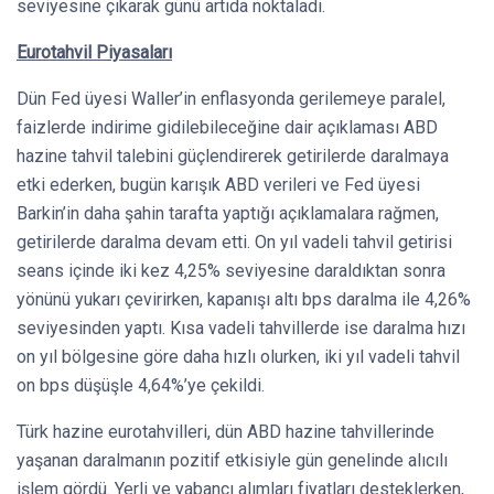
seviyesine çıkarak günü artıda noktaladı.
Eurotahvil Piyasaları
Dün Fed üyesi Waller’in enflasyonda gerilemeye paralel,
faizlerde indirime gidilebileceğine dair açıklaması ABD
hazine tahvil talebini güçlendirerek getirilerde daralmaya
etki ederken, bugün karışık ABD verileri ve Fed üyesi
Barkin’in daha şahin tarafta yaptığı açıklamalara rağmen,
getirilerde daralma devam etti. On yıl vadeli tahvil getirisi
seans içinde iki kez 4,25% seviyesine daraldıktan sonra
yönünü yukarı çevirirken, kapanışı altı bps daralma ile 4,26%
seviyesinden yaptı. Kısa vadeli tahvillerde ise daralma hızı
on yıl bölgesine göre daha hızlı olurken, iki yıl vadeli tahvil
on bps düşüşle 4,64%’ye çekildi.
Türk hazine eurotahvilleri, dün ABD hazine tahvillerinde
yaşanan daralmanın pozitif etkisiyle gün genelinde alıcılı
işlem gördü. Yerli ve yabancı alımları fiyatları desteklerken,