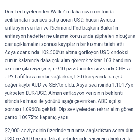
Dün Fed üyelerinden Waller’in daha güvercin tonda
açıklamaları sonucu satış gören USD, bugün Avrupa
enflasyon verileri ve Richmond Fed başkanı Barkin’in
enflasyon hedeflerine ulaşma konusunda şüpheleri olduğuna
dair açıklamaları sonrası kayıpların bir kısmını telafi etti.
Asya seansında 102.500’ün altına gerileyen USD endeksi
günün kalanında daha çok alım görerek tekrar 103 bandının
üzerine çıkmaya çalıştı. G10 para birimleri arasında CHF ve
JPY hafif kazanımlar sağlarken, USD karşısında en çok
değer kaybı AUD ve SEK’te oldu. Asya seansında 1.1017’ye
yükselen EUR/USD, Alman enflasyon verisinin beklenti
altında kalması ile yönünü aşağı çevirirken, ABD açılışı
sonrası 1.0960’a çekildi. Dip seviyelerden tekrar alım gören
parite 1.0975’te kapanış yaptı.
$2,000 seviyesinin üzerinde tutunma sağladıktan sonra dün
USD ve ABD hazine tahvil getirilerinde yaşanan daralma ile