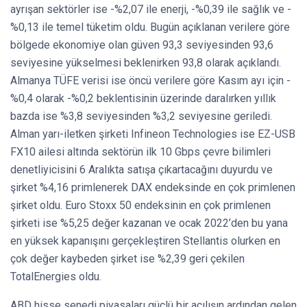
ayrışan sektörler ise -%2,07 ile enerji, -%0,39 ile sağlık ve -
%0,13 ile temel tüketim oldu. Bugün açıklanan verilere göre
bölgede ekonomiye olan güven 93,3 seviyesinden 93,6
seviyesine yükselmesi beklenirken 93,8 olarak açıklandı.
Almanya TÜFE verisi ise öncü verilere göre Kasım ayı için -
%0,4 olarak -%0,2 beklentisinin üzerinde daralırken yıllık
bazda ise %3,8 seviyesinden %3,2 seviyesine geriledi.
Alman yarı-iletken şirketi Infineon Technologies ise EZ-USB
FX10 ailesi altında sektörün ilk 10 Gbps çevre bilimleri
denetliyicisini 6 Aralıkta satışa çıkartacağını duyurdu ve
şirket %4,16 primlenerek DAX endeksinde en çok primlenen
şirket oldu. Euro Stoxx 50 endeksinin en çok primlenen
şirketi ise %5,25 değer kazanan ve ocak 2022’den bu yana
en yüksek kapanışını gerçekleştiren Stellantis olurken en
çok değer kaybeden şirket ise %2,39 geri çekilen
TotalEnergies oldu.
ABD hisse senedi piyasaları güçlü bir açılışın ardından gelen