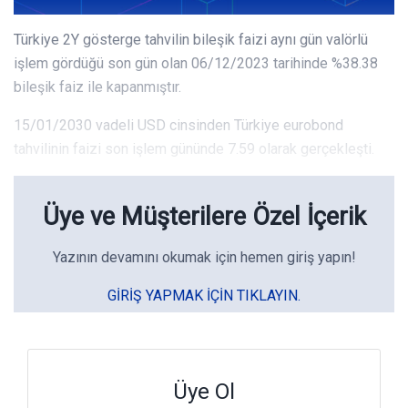
Türkiye 2Y gösterge tahvilin bileşik faizi aynı gün valörlü
işlem gördüğü son gün olan 06/12/2023 tarihinde %38.38
bileşik faiz ile kapanmıştır.
15/01/2030 vadeli USD cinsinden Türkiye eurobond
tahvilinin faizi son işlem gününde 7.59 olarak gerçekleşti.
Üye ve Müşterilere Özel İçerik
Yazının devamını okumak için hemen giriş yapın!
GIRIŞ YAPMAK IÇIN TIKLAYIN.
Üye Ol