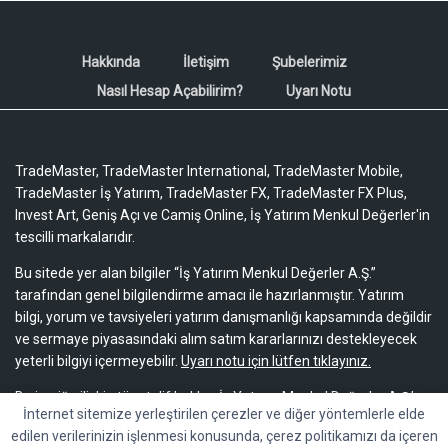
Hakkında
İletişim
Şubelerimiz
Nasıl Hesap Açabilirim?
Uyarı Notu
TradeMaster, TradeMaster International, TradeMaster Mobile,
TradeMaster İş Yatırım, TradeMaster FX, TradeMaster FX Plus,
Invest Art, Geniş Açı ve Camiş Online, İş Yatırım Menkul Değerler'in
tescilli markalarıdır.
Bu sitede yer alan bilgiler “İş Yatırım Menkul Değerler A.Ş.”
tarafından genel bilgilendirme amacı ile hazırlanmıştır. Yatırım
bilgi, yorum ve tavsiyeleri yatırım danışmanlığı kapsamında değildir
ve sermaye piyasasındaki alım satım kararlarınızı destekleyecek
yeterli bilgiyi içermeyebilir.
Uyarı notu için lütfen tıklayınız.
Bu içeriğe ilişkin tüm telif hakları İş Yatırım Menkul Değerler A.Ş.’ye
İnternet sitemize yerleştirilen çerezler ve diğer yöntemlerle elde
aittir. Bu içerik, açık iznimiz olmaksızın başkaları tarafından
edilen verilerinizin işlenmesi konusunda, çerez politikamızı da içeren
herhangi bir amaçla, kısmen veya tamamen çoğaltılamaz,