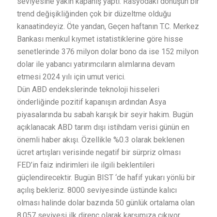
seviyesine yakın kapanış yaptı. Rasyodaki dönüşün bir
trend değişikliğinden çok bir düzeltme olduğu
kanaatindeyiz. Öte yandan, Geçen haftanın T.C. Merkez
Bankası menkul kıymet istatistiklerine göre hisse
senetlerinde 376 milyon dolar bono da ise 152 milyon
dolar ile yabancı yatırımcıların alımlarına devam
etmesi 2024 yılı için umut verici.
Dün ABD endekslerinde teknoloji hisseleri
önderliğinde pozitif kapanışın ardından Asya
piyasalarında bu sabah karışık bir seyir hakim. Bugün
açıklanacak ABD tarım dışı istihdam verisi günün en
önemli haber akışı. Özellikle %0.3 olarak beklenen
ücret artışları verisinde negatif bir sürpriz olması
FED’in faiz indirimleri ile ilgili beklentileri
güçlendirecektir. Bugün BIST ‘de hafif yukarı yönlü bir
açılış bekleriz. 8000 seviyesinde üstünde kalıcı
olması halinde dolar bazında 50 günlük ortalama olan
8,057 seviyesi ilk direnç olarak karşımıza çıkıyor.