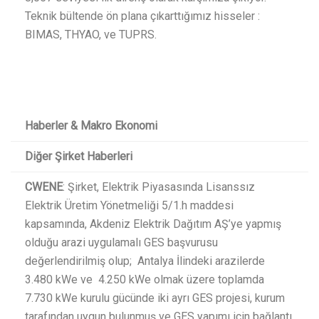
Teknik bültende ön plana çıkarttığımız hisseler :
BIMAS, THYAO, ve TUPRS.
Haberler & Makro Ekonomi
Diğer Şirket Haberleri
CWENE
: Şirket, Elektrik Piyasasında Lisanssız
Elektrik Üretim Yönetmeliği 5/1.h maddesi
kapsamında, Akdeniz Elektrik Dağıtım AŞ’ye yapmış
olduğu arazi uygulamalı GES başvurusu
değerlendirilmiş olup; Antalya İlindeki arazilerde
3.480 kWe ve 4.250 kWe olmak üzere toplamda
7.730 kWe kurulu gücünde iki ayrı GES projesi, kurum
tarafından uygun bulunmuş ve GES yapımı için bağlantı