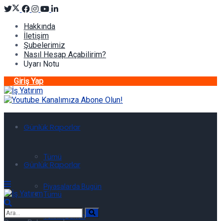
Hakkında
İletişim
Şubelerimiz
Nasıl Hesap Açabilirim?
Uyarı Notu
Giriş Yap
Günlük Raporlar
Tümü
Günlük Raporlar
Piyasalarda Bugün
Tümü
Teknik Bülten