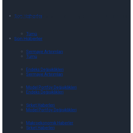
Son Haberler
Uluslararası Piyasalar Kapanış Raporu – 04.08.2026
Tümü
Son Haberler
Sermaye Artırımları
Tümü
Endeks Değişiklikleri
Sermaye Artırımları
Model Portföy Değişiklikleri
Endeks Değişiklikleri
Şirket Haberleri
Model Portföy Değişiklikleri
Makroekonomik Haberler
Şirket Haberleri