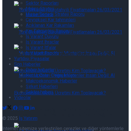
Sektör Raporları
Makro Strateji
Hisse Senedi Strateji Raporu
Market Update
Çeyreksel Kar tahminleri
Açıklanan Kar Rakamları
Kar Tahminleri Raporu
Eurotahvil Piyasasında Neler Oluyor 07/08/2026
İş Varant Duyuru
İş Varant İhraçlar
İş Varant İtfalar
İş Varant Raporu
Eurotahvil Piyasasında Neler Oluyor 07/08/2026
Yurtdışı Piyasalar
Son Haberler
Diğer haberler
Hisse Öneri Değişiklileri
Makroekonomik Haberler
Şirket Haberleri
Sektör haberi
Market Update – Yeni Müşteriler İnsan Değil: AI
Videolar
Ekonomisinin Geçiş Ücretini Kim Toplayacak?
Market Update – Yeni Müşteriler İnsan Değil: AI
© 2025
İş Yatırım
İnternet sitemize yerleştirilen çerezler ve diğer yöntemlerle