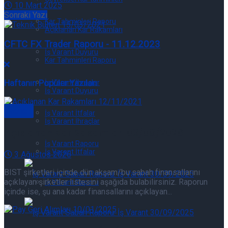
10 Mart 2025
Sonraki Yazı
Kar Tahminleri Raporu
Açıklanan Kar Rakamları
CFTC FX Trader Raporu - 11.12.2023
İş Varant Duyuru
Kar Tahminleri Raporu
Haftanın Popüler Yazıları
İş Varant İhraçlar
İş Varant Duyuru
Genel
İş Varant İtfalar
İş Varant İhraçlar
Açıklanan Kar Rakamları 03/08/2026
İş Varant Raporu
İş Varant İtfalar
3 Ağustos 2026
BIST şirketleri içinde dün akşam/bu sabah finansallarını
açıklayan şirketler listesini aşağıda bulabilirsiniz. Raporun
İş Varant Raporu
içinde ise, şu ana kadar finansallarını açıklayan...
İş Varant Raporu: İş Varant 07/08/2026