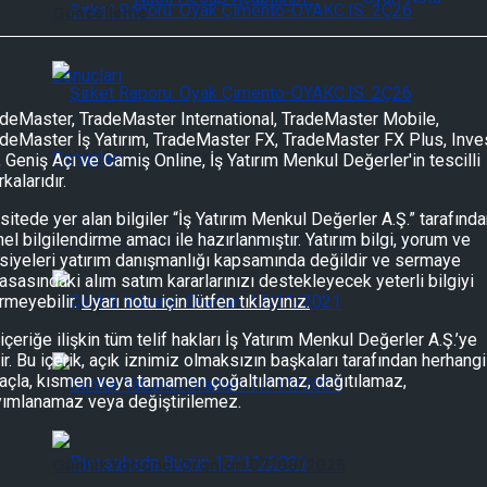
Güncelleme
deMaster, TradeMaster International, TradeMaster Mobile,
deMaster İş Yatırım, TradeMaster FX, TradeMaster FX Plus, Inve
Şirket Raporu: Oyak Çimento-OYAKC.IS: 2Ç26
, Geniş Açı ve Camiş Online, İş Yatırım Menkul Değerler'in tescilli
kalarıdır.
sitede yer alan bilgiler “İş Yatırım Menkul Değerler A.Ş.” tarafınd
Sonuçları
Şirket Raporu: Oyak Çimento-OYAKC.IS: 2Ç26
el bilgilendirme amacı ile hazırlanmıştır. Yatırım bilgi, yorum ve
siyeleri yatırım danışmanlığı kapsamında değildir ve sermaye
asasındaki alım satım kararlarınızı destekleyecek yeterli bilgiyi
rmeyebilir.
Uyarı notu için lütfen tıklayınız.
Sonuçları
içeriğe ilişkin tüm telif hakları İş Yatırım Menkul Değerler A.Ş.’ye
tir. Bu içerik, açık iznimiz olmaksızın başkaları tarafından herhangi
çla, kısmen veya tamamen çoğaltılamaz, dağıtılamaz,
Günlük Yabancı Oranları 07/08/2026
yımlanamaz veya değiştirilemez.
Günlük Yabancı Oranları 07/08/2026