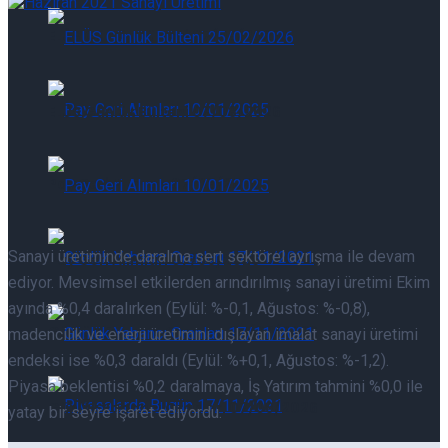
ELÜS Günlük Bülteni 07/08/2026
ELÜS Günlük Bülteni 07/08/2026
Pay Geri Alımları 07/08/2026
Sanayi üretiminde daralma sert sektörel ayrışma ile devam
Pay Geri Alımları 07/08/2026
ediyor. Mevsimsel etkilerden arındırılmış sanayi üretimi Ekim
ayında %0,4 daralırken (Eylül: %-0,1, Ağustos: %-0,8),
Günlük Yabancı Oranları 07/08/2026
madencilik ve enerji üretimini dışlayan imalat sanayi üretimi
endeksi ise %0,3 daraldı (Eylül: %+0,1, Ağustos: %-1,2).
Piyasa beklentisi %0,2 daralmaya, İş Yatırım tahmini %0,0 ile
Günlük Yabancı Oranları 07/08/2026
yatay bir seyre işaret ediyordu.