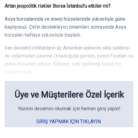
Artan jeopolitik riskler Borsa İstanbul’u etkiler mi?
Asya borsalarında ve enerji hisselerinde yükselişle güne
başlıyoruz. Çin’in destekleyici önlemleri sonrasında Asya
borsaları haftaya yükselişle başladı.
İran destekli militanların üç Amerikan askerini siha saldırısı
ile öldürmeleri üzerine Ortadoğuda gerilim, petrol fiyatları ve
enerji hisseleri artıyor. Küresel risk iştahında henüz bir
bozulma yok.
Üye ve Müşterilere Özel İçerik
Yazının devamını okumak için hemen giriş yapın!
GIRIŞ YAPMAK IÇIN TIKLAYIN.