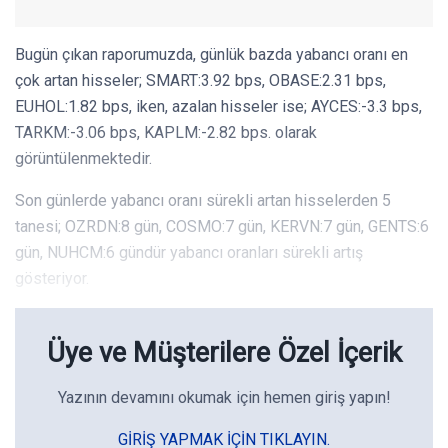
Bugün çıkan raporumuzda, günlük bazda yabancı oranı en
çok artan hisseler; SMART:3.92 bps, OBASE:2.31 bps,
EUHOL:1.82 bps, iken, azalan hisseler ise; AYCES:-3.3 bps,
TARKM:-3.06 bps, KAPLM:-2.82 bps. olarak
görüntülenmektedir.
Son günlerde yabancı oranı sürekli artan hisselerden 5
tanesi; OZRDN:8 gün, COSMO:7 gün, KERVN:7 gün, GENTS:6
gün, NUHCM:6 gündür yabancı oranları sürekli artış
gösteriyor.
Üye ve Müşterilere Özel İçerik
Yazının devamını okumak için hemen giriş yapın!
GIRIŞ YAPMAK IÇIN TIKLAYIN.