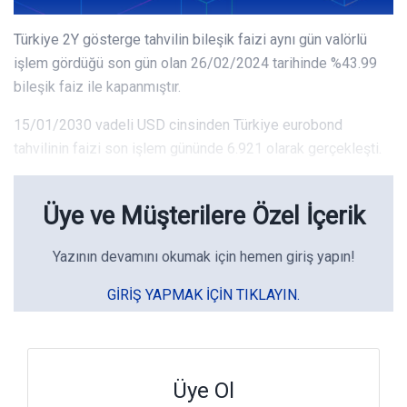
Türkiye 2Y gösterge tahvilin bileşik faizi aynı gün valörlü
işlem gördüğü son gün olan 26/02/2024 tarihinde %43.99
bileşik faiz ile kapanmıştır.
15/01/2030 vadeli USD cinsinden Türkiye eurobond
tahvilinin faizi son işlem gününde 6.921 olarak gerçekleşti.
Üye ve Müşterilere Özel İçerik
Yazının devamını okumak için hemen giriş yapın!
GIRIŞ YAPMAK IÇIN TIKLAYIN.
Üye Ol