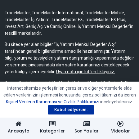
TradeMaster, TradeMaster International, TradeMaster Mobile,
TradeMaster İş Yatırım, TradeMaster FX, TradeMaster FX Plus,
Invest Art, Geniş Açı ve Camiş Online, İş Yatırım Menkul Değerler'in
tescilli markalarıdır.
Bu sitede yer alan bilgiler “İş Yatırım Menkul Değerler A.Ş.”
tarafından genel bilgilendirme amacı ile hazırlanmıştır. Yatırım
bilgi, yorum ve tavsiyeleri yatırım danışmanlığı kapsamında değildir
ve sermaye piyasasındaki alım satım kararlarınızı destekleyecek
yeterli bilgiyi içermeyebilir.
Uyarı notu için lütfen tıklayınız.
Bu içeriğe ilişkin tüm telif hakları İş Yatırım Menkul Değerler A.Ş.’ye
İnternet sitemize yerleştirilen çerezler ve diğer yöntemlerle elde
aittir. Bu içerik, açık iznimiz olmaksızın başkaları tarafından
edilen verilerinizin işlenmesi konusunda, çerez politikamızı da içeren
herhangi bir amaçla, kısmen veya tamamen çoğaltılamaz,
Kişisel Verilerin Korunması ve Gizlilik Politikamızı
inceleyebilirsiniz.
dağıtılamaz, yayımlanamaz veya değiştirilemez.
Kabul ediyorum.
Anasayfa
Kategoriler
Son Yazılar
Videolar