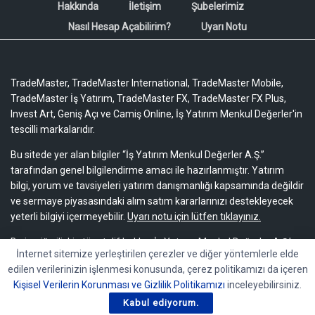
Hakkında
İletişim
Şubelerimiz
Nasıl Hesap Açabilirim?
Uyarı Notu
TradeMaster, TradeMaster International, TradeMaster Mobile,
TradeMaster İş Yatırım, TradeMaster FX, TradeMaster FX Plus,
Invest Art, Geniş Açı ve Camiş Online, İş Yatırım Menkul Değerler'in
tescilli markalarıdır.
Bu sitede yer alan bilgiler “İş Yatırım Menkul Değerler A.Ş.”
tarafından genel bilgilendirme amacı ile hazırlanmıştır. Yatırım
bilgi, yorum ve tavsiyeleri yatırım danışmanlığı kapsamında değildir
ve sermaye piyasasındaki alım satım kararlarınızı destekleyecek
yeterli bilgiyi içermeyebilir.
Uyarı notu için lütfen tıklayınız.
Bu içeriğe ilişkin tüm telif hakları İş Yatırım Menkul Değerler A.Ş.’ye
İnternet sitemize yerleştirilen çerezler ve diğer yöntemlerle elde
aittir. Bu içerik, açık iznimiz olmaksızın başkaları tarafından
edilen verilerinizin işlenmesi konusunda, çerez politikamızı da içeren
herhangi bir amaçla, kısmen veya tamamen çoğaltılamaz,
Kişisel Verilerin Korunması ve Gizlilik Politikamızı
inceleyebilirsiniz.
dağıtılamaz, yayımlanamaz veya değiştirilemez.
Kabul ediyorum.