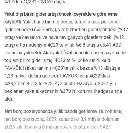
%17’den 4Ç23’te %15’e düştü.
Yakıt dışı birim gider artışı önceki çeyreklere göre ivme
kaybetti.
Yakıt hariç birim giderler, temel olarak personel
giderlerindeki (%37 artış), yer hizmetleri giderlerindeki (%37
artış) ve havaalanı ve hava navigasyon giderlerindeki (%12
artış) artış nedeniyle 4Ç23’te yıllık %6,8 artışla c5,41 ABD
Doları’na yükseldi. Akaryakıt fiyatlarındaki düşüş sayesinde
toplam birim gider artışı 4Ç23’te %1,2 ile sınırlı kaldı.
FAVKÖK (şirket tanımı) 4Ç23’te yıllık bazda %13 düşüşle
1,23 milyar dolara geriledi. FAVKÖK marjı 4Ç22’deki
%29,2’den 4Ç23’te %23,7’ye düştü. Havayolu, 2024 yılı
beklenen yakıt tüketiminin %37’sini koruma (hedge) altına
aldı.
Net borç pozisyonunda yıllık bazda gerileme.
Düzeltilmiş
net borç pozisyonu, 2022 sonundaki 8,9 milyar dolardan
2023 yılı itibarıyla 8 milyar dolara düştü, ancak 9A23