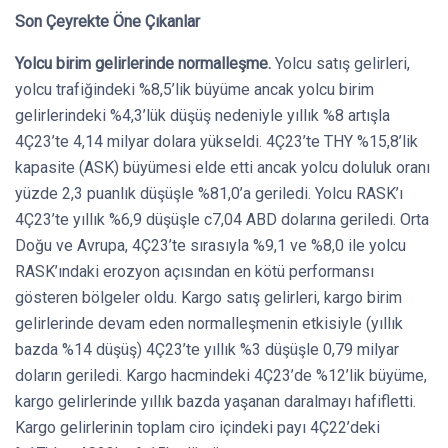
Son Çeyrekte Öne Çıkanlar
Yolcu birim gelirlerinde normalleşme.
Yolcu satış gelirleri,
yolcu trafiğindeki %8,5’lik büyüme ancak yolcu birim
gelirlerindeki %4,3’lük düşüş nedeniyle yıllık %8 artışla
4Ç23’te 4,14 milyar dolara yükseldi. 4Ç23’te THY %15,8’lik
kapasite (ASK) büyümesi elde etti ancak yolcu doluluk oranı
yüzde 2,3 puanlık düşüşle %81,0’a geriledi. Yolcu RASK’ı
4Ç23’te yıllık %6,9 düşüşle c7,04 ABD dolarına geriledi. Orta
Doğu ve Avrupa, 4Ç23’te sırasıyla %9,1 ve %8,0 ile yolcu
RASK’ındaki erozyon açısından en kötü performansı
gösteren bölgeler oldu. Kargo satış gelirleri, kargo birim
gelirlerinde devam eden normalleşmenin etkisiyle (yıllık
bazda %14 düşüş) 4Ç23’te yıllık %3 düşüşle 0,79 milyar
doların geriledi. Kargo hacmindeki 4Ç23’de %12’lik büyüme,
kargo gelirlerinde yıllık bazda yaşanan daralmayı hafifletti.
Kargo gelirlerinin toplam ciro içindeki payı 4Ç22’deki