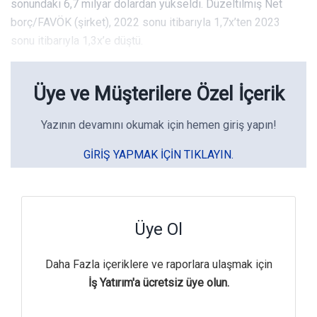
sonundaki 6,7 milyar dolardan yükseldi. Düzeltilmiş Net
borç/FAVÖK (şirket), 2022 sonu itibarıyla 1,7x’ten 2023
sonu itibarıyla 1,3x’e düştü.
Üye ve Müşterilere Özel İçerik
Yazının devamını okumak için hemen giriş yapın!
GIRIŞ YAPMAK IÇIN TIKLAYIN.
Üye Ol
Daha Fazla içeriklere ve raporlara ulaşmak için
İş Yatırım'a ücretsiz üye olun.