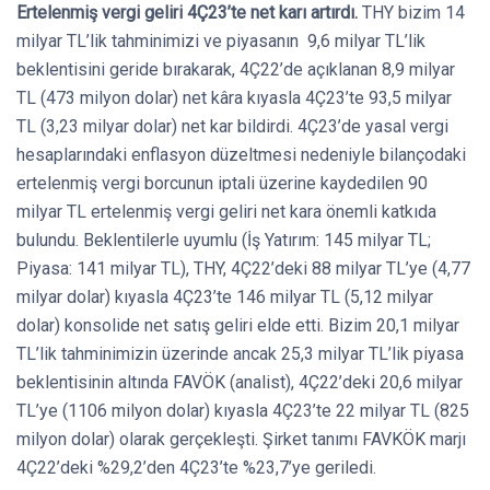
Ertelenmiş vergi geliri 4Ç23’te net karı artırdı.
THY bizim 14
milyar TL’lik tahminimizi ve piyasanın 9,6 milyar TL’lik
beklentisini geride bırakarak, 4Ç22’de açıklanan 8,9 milyar
TL (473 milyon dolar) net kâra kıyasla 4Ç23’te 93,5 milyar
TL (3,23 milyar dolar) net kar bildirdi. 4Ç23’de yasal vergi
hesaplarındaki enflasyon düzeltmesi nedeniyle bilançodaki
ertelenmiş vergi borcunun iptali üzerine kaydedilen 90
milyar TL ertelenmiş vergi geliri net kara önemli katkıda
bulundu. Beklentilerle uyumlu (İş Yatırım: 145 milyar TL;
Piyasa: 141 milyar TL), THY, 4Ç22’deki 88 milyar TL’ye (4,77
milyar dolar) kıyasla 4Ç23’te 146 milyar TL (5,12 milyar
dolar) konsolide net satış geliri elde etti. Bizim 20,1 milyar
TL’lik tahminimizin üzerinde ancak 25,3 milyar TL’lik piyasa
beklentisinin altında FAVÖK (analist), 4Ç22’deki 20,6 milyar
TL’ye (1106 milyon dolar) kıyasla 4Ç23’te 22 milyar TL (825
milyon dolar) olarak gerçekleşti. Şirket tanımı FAVKÖK marjı
4Ç22’deki %29,2’den 4Ç23’te %23,7’ye geriledi.