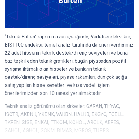
“Teknik Bülten” raporumuzun içeriğinde; Vadeli endeks, kur,
BIST100 endeksi, temel analiz tarafında da öneri verdiğimiz
22 adet hissenin teknik destek/direnç seviyeleri ve buna
baz teşkil eden teknik grafikleri, bugün piyasadan pozitif
ayrışma ihtimali olan hisseler ve bunların teknik
destek/direnç seviyeleri, piyasa rakamları, dün çok açığa
satış yapılan hisse senetleri ve kısa vadeli işlem
önerilerimizden son 10 tanesi yer almaktadır.
Teknik analiz görünümü olan şirketler: GARAN, THYAO,
ISCTR, AKBNK, YKBNK, VAKBN, HALKB, EKGYO, TCELL,
TKFEN, SISE, ENKAI, TTKOM, KCHOL, ARCLK, AEFES,
SAHOL, AGHOL, SOKM, BIMAS, MGROS, TUPRS.