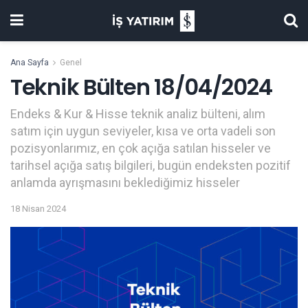
Ana Sayfa
Genel
Teknik Bülten 18/04/2024
Endeks & Kur & Hisse teknik analiz bülteni, alım
satım için uygun seviyeler, kısa ve orta vadeli son
pozisyonlarımız, en çok açığa satılan hisseler ve
tarihsel açığa satış bilgileri, bugün endeksten pozitif
anlamda ayrışmasını beklediğimiz hisseler
18 Nisan 2024