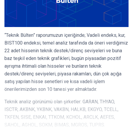
“Teknik Bülten” raporumuzun içeriğinde; Vadeli endeks, kur,
BIST100 endeksi, temel analiz tarafında da öneri verdiğimiz
22 adet hissenin teknik destek/direnç seviyeleri ve buna
baz teşkil eden teknik grafikleri, bugün piyasadan pozitif
ayrışma ihtimali olan hisseler ve bunların teknik
destek/direnç seviyeleri, piyasa rakamları, dün çok açığa
satış yapılan hisse senetleri ve kısa vadeli işlem
önerilerimizden son 10 tanesi yer almaktadır.
Teknik analiz görünümü olan şirketler: GARAN, THYAO,
ISCTR, AKBNK, YKBNK, VAKBN, HALKB, EKGYO, TCELL,
TKFEN, SISE, ENKAI, TTKOM, KCHOL, ARCLK, AEFES,
SAHOL, AGHOL, SOKM, BIMAS, MGROS, TUPRS.