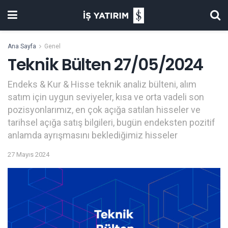
Ana Sayfa
Genel
Teknik Bülten 27/05/2024
Endeks & Kur & Hisse teknik analiz bülteni, alım
satım için uygun seviyeler, kısa ve orta vadeli son
pozisyonlarımız, en çok açığa satılan hisseler ve
tarihsel açığa satış bilgileri, bugün endeksten pozitif
anlamda ayrışmasını beklediğimiz hisseler
27 Mayıs 2024