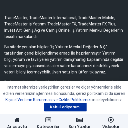
TradeMaster, TradeMaster International, TradeMaster Mobile,
TradeMaster İş Yatırım, TradeMaster FX, TradeMaster FX Plus,
Invest Art, Geniş Açı ve Camiş Online, İş Yatırım Menkul Değerler'in
tescilli markalarıdır.
Bu sitede yer alan bilgiler “İş Yatırım Menkul Değerler A.Ş.”
tarafından genel bilgilendirme amacı ile hazırlanmıştır. Yatırım
bilgi, yorum ve tavsiyeleri yatırım danışmanlığı kapsamında değildir
ve sermaye piyasasındaki alım satım kararlarınızı destekleyecek
yeterli bilgiyi içermeyebilir.
Uyarı notu için lütfen tıklayınız.
Bu içeriğe ilişkin tüm telif hakları İş Yatırım Menkul Değerler A.Ş.’ye
İnternet sitemize yerleştirilen çerezler ve diğer yöntemlerle elde
aittir. Bu içerik, açık iznimiz olmaksızın başkaları tarafından
edilen verilerinizin işlenmesi konusunda, çerez politikamızı da içeren
herhangi bir amaçla, kısmen veya tamamen çoğaltılamaz,
Kişisel Verilerin Korunması ve Gizlilik Politikamızı
inceleyebilirsiniz.
dağıtılamaz, yayımlanamaz veya değiştirilemez.
Kabul ediyorum.
Anasayfa
Kategoriler
Son Yazılar
Videolar