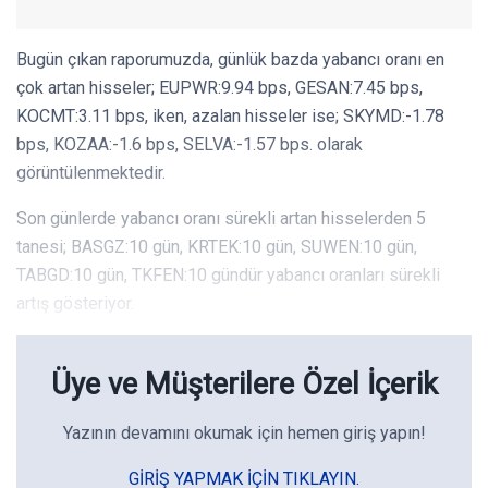
Bugün çıkan raporumuzda, günlük bazda yabancı oranı en
çok artan hisseler; EUPWR:9.94 bps, GESAN:7.45 bps,
KOCMT:3.11 bps, iken, azalan hisseler ise; SKYMD:-1.78
bps, KOZAA:-1.6 bps, SELVA:-1.57 bps. olarak
görüntülenmektedir.
Son günlerde yabancı oranı sürekli artan hisselerden 5
tanesi; BASGZ:10 gün, KRTEK:10 gün, SUWEN:10 gün,
TABGD:10 gün, TKFEN:10 gündür yabancı oranları sürekli
artış gösteriyor.
Üye ve Müşterilere Özel İçerik
Yazının devamını okumak için hemen giriş yapın!
GIRIŞ YAPMAK IÇIN TIKLAYIN.