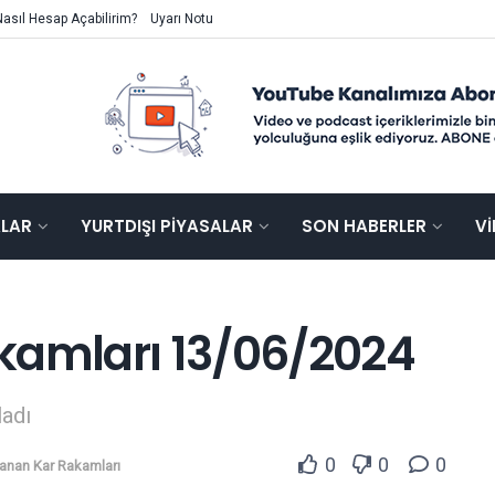
Nasıl Hesap Açabilirim?
Uyarı Notu
ALAR
YURTDIŞI PIYASALAR
SON HABERLER
V
kamları 13/06/2024
ladı
0
0
0
lanan Kar Rakamları