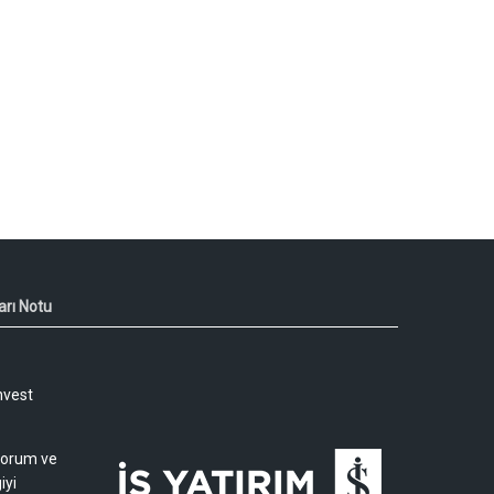
arı Notu
nvest
 yorum ve
iyi