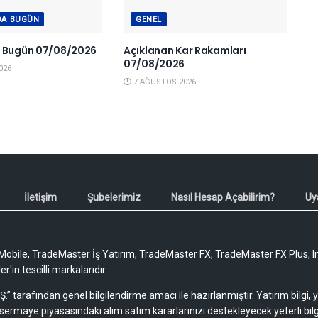
DA BUGÜN
GENEL
a Bugün 07/08/2026
Açıklanan Kar Rakamları
07/08/2026
026
7 AĞUSTOS 2026
İletişim
Şubelerimiz
Nasıl Hesap Açabilirim?
Uy
obile, TradeMaster İş Yatırım, TradeMaster FX, TradeMaster FX Plus, I
'in tescilli markalarıdır.
Ş.” tarafından genel bilgilendirme amacı ile hazırlanmıştır. Yatırım bilgi,
sermaye piyasasındaki alım satım kararlarınızı destekleyecek yeterli bilg