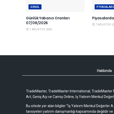
GENEL
PIYASALAR
Günlük Yabancı Oranları
Piyasalard
07/08/2026
7 AĞUSTOS 2
7 AĞUSTOS 2026
Hakkında
TradeMaster, TradeMaster International, TradeMaster M
Art, Geniş Açı ve Camiş Online, İş Yatırım Menkul Değerler
Bu sitede yer alan bilgiler “İş Yatırım Menkul Değerler A.
tavsiyeleri yatırım danışmanlığı kapsamında değildir ve 