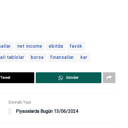
allar
net income
ebitda
favök
ali tablolar
borsa
finansallar
kar
Tweet
Gönder
Sonraki Yazı
Piyasalarda Bugün 13/06/2024