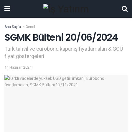
Ana Sayfa
Genel
SGMK Bülteni 20/06/2024
Türk tahvil ve eurobond kapanış fiyatlamaları & GOÜ
fiyat göstergeleri
14 Haziran 2024