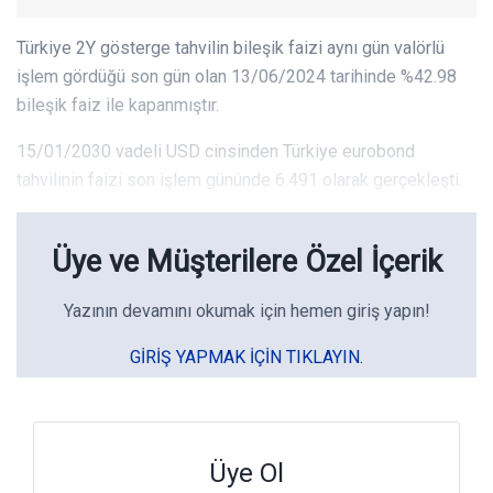
Türkiye 2Y gösterge tahvilin bileşik faizi aynı gün valörlü
işlem gördüğü son gün olan 13/06/2024 tarihinde %42.98
bileşik faiz ile kapanmıştır.
15/01/2030 vadeli USD cinsinden Türkiye eurobond
tahvilinin faizi son işlem gününde 6.491 olarak gerçekleşti.
Üye ve Müşterilere Özel İçerik
Yazının devamını okumak için hemen giriş yapın!
GIRIŞ YAPMAK IÇIN TIKLAYIN.
Üye Ol