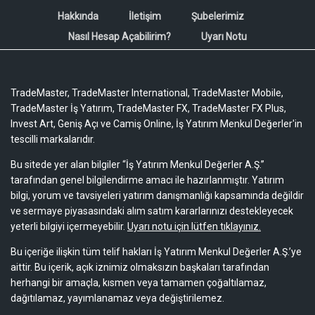
Hakkında
İletişim
Şubelerimiz
Nasıl Hesap Açabilirim?
Uyarı Notu
TradeMaster, TradeMaster International, TradeMaster Mobile,
TradeMaster İş Yatırım, TradeMaster FX, TradeMaster FX Plus,
Invest Art, Geniş Açı ve Camiş Online, İş Yatırım Menkul Değerler'in
tescilli markalarıdır.
Bu sitede yer alan bilgiler “İş Yatırım Menkul Değerler A.Ş.”
tarafından genel bilgilendirme amacı ile hazırlanmıştır. Yatırım
bilgi, yorum ve tavsiyeleri yatırım danışmanlığı kapsamında değildir
ve sermaye piyasasındaki alım satım kararlarınızı destekleyecek
yeterli bilgiyi içermeyebilir.
Uyarı notu için lütfen tıklayınız.
Bu içeriğe ilişkin tüm telif hakları İş Yatırım Menkul Değerler A.Ş.’ye
aittir. Bu içerik, açık iznimiz olmaksızın başkaları tarafından
herhangi bir amaçla, kısmen veya tamamen çoğaltılamaz,
dağıtılamaz, yayımlanamaz veya değiştirilemez.