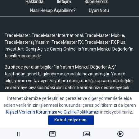
Hakkında
İletişim
Şubelerimiz
Nasıl Hesap Açabilirim?
Uyarı Notu
TradeMaster, TradeMaster International, TradeMaster Mobile,
TradeMaster İş Yatırım, TradeMaster FX, TradeMaster FX Plus,
Invest Art, Geniş Açı ve Camiş Online, İş Yatırım Menkul Değerler'in
tescilli markalarıdır.
Bu sitede yer alan bilgiler “İş Yatırım Menkul Değerler A.Ş.”
tarafından genel bilgilendirme amacı ile hazırlanmıştır. Yatırım
bilgi, yorum ve tavsiyeleri yatırım danışmanlığı kapsamında değildir
ve sermaye piyasasındaki alım satım kararlarınızı destekleyecek
yeterli bilgiyi içermeyebilir.
Uyarı notu için lütfen tıklayınız.
İnternet sitemize yerleştirilen çerezler ve diğer yöntemlerle elde
edilen verilerinizin işlenmesi konusunda, çerez politikamızı da içeren
Bu içeriğe ilişkin tüm telif hakları İş Yatırım Menkul Değerler A.Ş.’ye
Kişisel Verilerin Korunması ve Gizlilik Politikamızı
inceleyebilirsiniz.
aittir. Bu içerik, açık iznimiz olmaksızın başkaları tarafından
herhangi bir amaçla, kısmen veya tamamen çoğaltılamaz,
Kabul ediyorum.
dağıtılamaz, yayımlanamaz veya değiştirilemez.