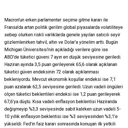
Macron’un erken parlamenter seçime gitme kararı ile
Fransa’da artan politik gerilim global piyasalarda volatiliteye
sebep olurken riskli varlıklarda genele yayılan satıcılı seyir
gözlemlenirken tahvil, altın ve Dolar’a yönelim arttı. Bugün
Michigan Üniversitesi’nin açıkladığı verilere göre ise
ABD’de tüketici güveni 7 ayın en düşük seviyesine geriledi.
Haziran ayında 3,5 puan gerileyerek 65,6 olarak açıklanan
tüketici güven endeksinin 72 olarak açıklanması
bekleniyordu. Mevcut ekonomik koşullar endeksi ise 7,1
puan azalarak 62,5 seviyesine geriledi. Uzun vadeli öngüleri
ölçen tüketici beklentileri endeksi ise 1,2 puan gerileyerek
67,6’ya düştü. Kısa vadeli enflasyon beklentisi Haziranda
değişmeyip %3,3 seviyesinde sabit kalırken uzun vadeli 5-
10 yıllık enflasyon beklentisi ise %3 seviyesinden %3,1’e
yükseldi. Fed’in faiz kararı sonrasında konuşan ilk yetkili