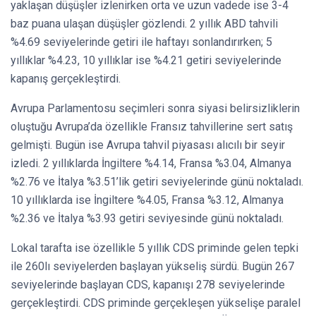
yaklaşan düşüşler izlenirken orta ve uzun vadede ise 3-4
baz puana ulaşan düşüşler gözlendi. 2 yıllık ABD tahvili
%4.69 seviyelerinde getiri ile haftayı sonlandırırken; 5
yıllıklar %4.23, 10 yıllıklar ise %4.21 getiri seviyelerinde
kapanış gerçekleştirdi.
Avrupa Parlamentosu seçimleri sonra siyasi belirsizliklerin
oluştuğu Avrupa’da özellikle Fransız tahvillerine sert satış
gelmişti. Bugün ise Avrupa tahvil piyasası alıcılı bir seyir
izledi. 2 yıllıklarda İngiltere %4.14, Fransa %3.04, Almanya
%2.76 ve İtalya %3.51’lik getiri seviyelerinde günü noktaladı.
10 yıllıklarda ise İngiltere %4.05, Fransa %3.12, Almanya
%2.36 ve İtalya %3.93 getiri seviyesinde günü noktaladı.
Lokal tarafta ise özellikle 5 yıllık CDS priminde gelen tepki
ile 260lı seviyelerden başlayan yükseliş sürdü. Bugün 267
seviyelerinde başlayan CDS, kapanışı 278 seviyelerinde
gerçekleştirdi. CDS priminde gerçekleşen yükselişe paralel