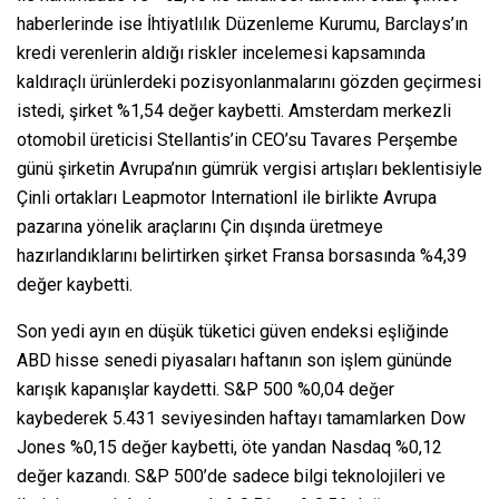
haberlerinde ise İhtiyatlılık Düzenleme Kurumu, Barclays’ın
kredi verenlerin aldığı riskler incelemesi kapsamında
kaldıraçlı ürünlerdeki pozisyonlanmalarını gözden geçirmesi
istedi, şirket %1,54 değer kaybetti. Amsterdam merkezli
otomobil üreticisi Stellantis’in CEO’su Tavares Perşembe
günü şirketin Avrupa’nın gümrük vergisi artışları beklentisiyle
Çinli ortakları Leapmotor Internationl ile birlikte Avrupa
pazarına yönelik araçlarını Çin dışında üretmeye
hazırlandıklarını belirtirken şirket Fransa borsasında %4,39
değer kaybetti.
Son yedi ayın en düşük tüketici güven endeksi eşliğinde
ABD hisse senedi piyasaları haftanın son işlem gününde
karışık kapanışlar kaydetti. S&P 500 %0,04 değer
kaybederek 5.431 seviyesinden haftayı tamamlarken Dow
Jones %0,15 değer kaybetti, öte yandan Nasdaq %0,12
değer kazandı. S&P 500’de sadece bilgi teknolojileri ve