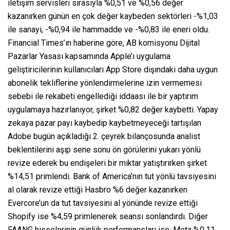
iletişim servisleri sırasıyla %0,51 ve %0,56 değer
kazanırken günün en çok değer kaybeden sektörleri -%1,03
ile sanayi, -%0,94 ile hammadde ve -%0,83 ile eneri oldu.
Financial Times’ın haberine göre, AB komisyonu Dijital
Pazarlar Yasası kapsamında Apple’ı uygulama
geliştiricilerinin kullanıcıları App Store dışındaki daha uygun
abonelik tekliflerine yönlendirmelerine izin vermemesi
sebebi ile rekabeti engellediği iddaası ile bir yaptırım
uygulamaya hazırlanıyor, şirket %0,82 değer kaybetti. Yapay
zekaya pazar payı kaybedip kaybetmeyeceği tartışılan
Adobe bugün açıkladığı 2. çeyrek bilançosunda analist
beklentilerini aşıp sene sonu ön görülerini yukarı yönlü
revize ederek bu endişeleri bir miktar yatıştırırken şirket
%14,51 primlendi. Bank of America’nın tut yönlü tavsiyesini
al olarak revize ettiği Hasbro %6 değer kazanırken
Evercore’un da tut tavsiyesini al yönünde revize ettiği
Shopify ise %4,59 primlenerek seansı sonlandırdı. Diğer
FAANG hisselerinin günlük performansları ise: Meta %0,11,