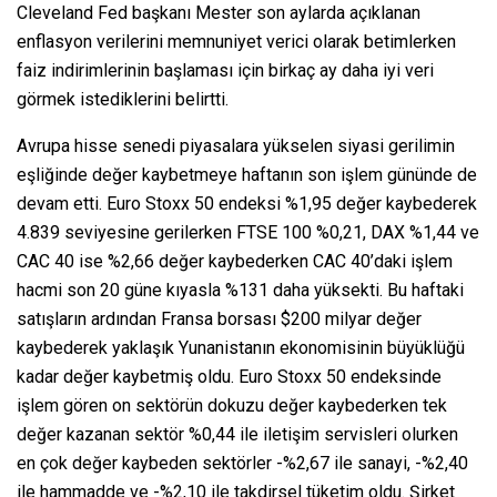
Cleveland Fed başkanı Mester son aylarda açıklanan
enflasyon verilerini memnuniyet verici olarak betimlerken
faiz indirimlerinin başlaması için birkaç ay daha iyi veri
görmek istediklerini belirtti.
Avrupa hisse senedi piyasalara yükselen siyasi gerilimin
eşliğinde değer kaybetmeye haftanın son işlem gününde de
devam etti. Euro Stoxx 50 endeksi %1,95 değer kaybederek
4.839 seviyesine gerilerken FTSE 100 %0,21, DAX %1,44 ve
CAC 40 ise %2,66 değer kaybederken CAC 40’daki işlem
hacmi son 20 güne kıyasla %131 daha yüksekti. Bu haftaki
satışların ardından Fransa borsası $200 milyar değer
kaybederek yaklaşık Yunanistanın ekonomisinin büyüklüğü
kadar değer kaybetmiş oldu. Euro Stoxx 50 endeksinde
işlem gören on sektörün dokuzu değer kaybederken tek
değer kazanan sektör %0,44 ile iletişim servisleri olurken
en çok değer kaybeden sektörler -%2,67 ile sanayi, -%2,40
ile hammadde ve -%2,10 ile takdirsel tüketim oldu. Şirket