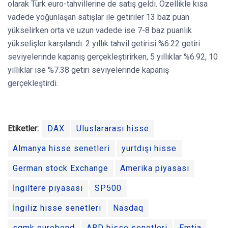
olarak Türk euro-tahvillerine de satış geldi. Özellikle kısa
vadede yoğunlaşan satışlar ile getiriler 13 baz puan
yükselirken orta ve uzun vadede ise 7-8 baz puanlık
yükselişler karşılandı. 2 yıllık tahvil getirisi %6.22 getiri
seviyelerinde kapanış gerçekleştirirken, 5 yıllıklar %6.92, 10
yıllıklar ise %7.38 getiri seviyelerinde kapanış
gerçekleştirdi.
Etiketler:
DAX
Uluslararası hisse
Almanya hisse senetleri
yurtdışı hisse
German stock Exchange
Amerika piyasası
İngiltere piyasası
SP500
İngiliz hisse senetleri
Nasdaq
sgmk eurobond
ABD hisse senetleri
Emtia