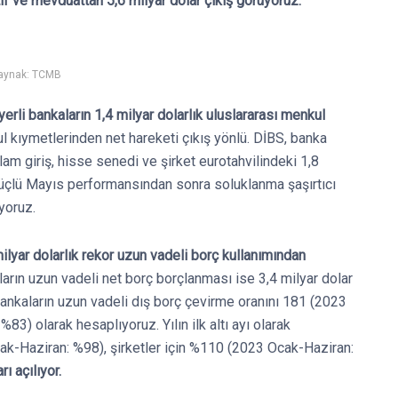
tif ve mevduattan 5,6 milyar dolar çıkış görüyoruz.
aynak: TCMB
rli bankaların 1,4 milyar dolarlık uluslararası menkul
l kıymetlerinden net hareketi çıkış yönlü. DİBS, banka
lam giriş, hisse senedi ve şirket eurotahvilindeki 1,8
 güçlü Mayıs performansından sonra soluklanma şaşırtıcı
yoruz.
milyar dolarlık rekor uzun vadeli borç kullanımından
ın uzun vadeli net borç borçlanması ise 3,4 milyar dolar
ankaların uzun vadeli dış borç çevirme oranını 181 (2023
83) olarak hesaplıyoruz. Yılın ilk altı ayı olarak
ak-Haziran: %98), şirketler için %110 (2023 Ocak-Haziran:
ı açılıyor.