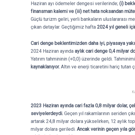
Haziran ayı ödemeler dengesi verilerinde;
(i) bek
finansman kalemi ve (iii) net hata noksandan müte
Güçlü turizm geliri, yerli bankaların uluslararası 
çıkan detaylar. Geçtiğimiz hafta
2024 yıl geneli içi
Cari denge beklentimizden daha iyi, piyasaya yakı
2024 Haziran ayında
aylık cari denge 0,4 milyar d
Yatırım tahmininin (+0,0) üzerinde geldi. Tahmini
kaynaklanıyor.
Altın ve enerji ticaretini hariç tutan
K
2023 Haziran ayında cari fazla 0,8 milyar dolar, çe
seviyelerdeydi.
Geçen yıl rakamlarının seriden çık
artarak 24,8 milyar dolara yükselirken, 12 aylık to
milyar dolara geriledi.
Ancak verinin geçen yıla gör