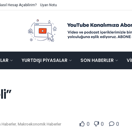
Nasıl Hesap Açabilirim?
Uyarı Notu
ALAR
YURTDIŞI PIYASALAR
SON HABERLER
V
i”
0
0
0
 Haberler
,
Makroekonomik Haberler