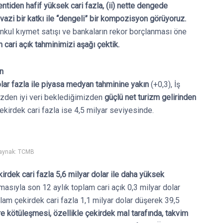
lentiden hafif yüksek cari fazla, (ii) nette dengede
vazi bir katkı ile “dengeli” bir kompozisyon görüyoruz.
menkul kıymet satışı ve bankaların rekor borçlanması öne
n cari açık tahminimizi aşağı çektik.
n
olar fazla ile piyasa medyan tahminine yakın
(+0,3), İş
mizden iyi veri beklediğimizden
güçlü net turizm gelirinden
 çekirdek cari fazla ise 4,5 milyar seviyesinde.
aynak: TCMB
kirdek cari fazla 5,6 milyar dolar ile daha yüksek
masıyla son 12 aylık toplam cari açık 0,3 milyar dolar
plam çekirdek cari fazla 1,1 milyar dolar düşerek 39,5
e kötüleşmesi, özellikle çekirdek mal tarafında, takvim