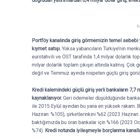
doğrudan yatırımlardan 0,4 milyar dolar giriş, efek
K
Portföy kanalında giriş görmemizin temel sebebi ye
kıymet satışı.
Yoksa yabancıların Türkiye’nin menku
eurotahvili ve ÖST tarafında 1,4 milyar dolarlık top
milyar dolarlık toplam çıkışın altında kalmış. Çok
değil ve Temmuz ayında nispeten güçlü giriş görü
Kredi kalemindeki güçlü giriş yerli bankaların 7,7 
kaynaklanıyor.
Geri ödemeler düşüldüğünde bankalar
ile 2015 Eylül ayından bu yana en yüksek rakam. B
Haziran: %105), şirketlerinkini %62 (2023 Haziran: %
baktığımızda bu oran bankalar için %166 (2023 Oc
%74).
Kredi notunda iyileşmeyle borçlanma kanallar