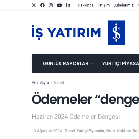
Hakkında
İletişim
Şubelerimiz
GÜNLÜK RAPORLAR
YURTIÇI PIYAS
Ana Sayfa
Genel
Ödemeler “dengel
Haziran 2024 Ödemeler Dengesi
13 Ağustos 2024
Genel
,
Yurtiçi Piyasalar
,
Odak Noktası
,
Son