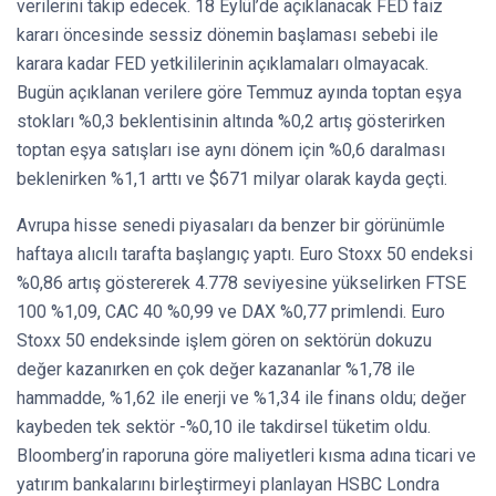
verilerini takip edecek. 18 Eylül’de açıklanacak FED faiz
kararı öncesinde sessiz dönemin başlaması sebebi ile
karara kadar FED yetkililerinin açıklamaları olmayacak.
Bugün açıklanan verilere göre Temmuz ayında toptan eşya
stokları %0,3 beklentisinin altında %0,2 artış gösterirken
toptan eşya satışları ise aynı dönem için %0,6 daralması
beklenirken %1,1 arttı ve $671 milyar olarak kayda geçti.
Avrupa hisse senedi piyasaları da benzer bir görünümle
haftaya alıcılı tarafta başlangıç yaptı. Euro Stoxx 50 endeksi
%0,86 artış göstererek 4.778 seviyesine yükselirken FTSE
100 %1,09, CAC 40 %0,99 ve DAX %0,77 primlendi. Euro
Stoxx 50 endeksinde işlem gören on sektörün dokuzu
değer kazanırken en çok değer kazananlar %1,78 ile
hammadde, %1,62 ile enerji ve %1,34 ile finans oldu; değer
kaybeden tek sektör -%0,10 ile takdirsel tüketim oldu.
Bloomberg’in raporuna göre maliyetleri kısma adına ticari ve
yatırım bankalarını birleştirmeyi planlayan HSBC Londra