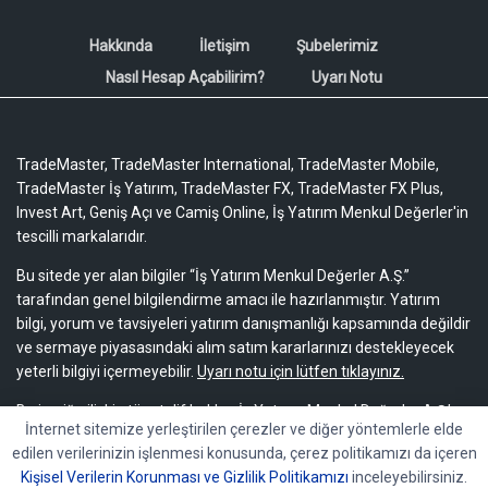
Hakkında
İletişim
Şubelerimiz
Nasıl Hesap Açabilirim?
Uyarı Notu
TradeMaster, TradeMaster International, TradeMaster Mobile,
TradeMaster İş Yatırım, TradeMaster FX, TradeMaster FX Plus,
Invest Art, Geniş Açı ve Camiş Online, İş Yatırım Menkul Değerler'in
tescilli markalarıdır.
Bu sitede yer alan bilgiler “İş Yatırım Menkul Değerler A.Ş.”
tarafından genel bilgilendirme amacı ile hazırlanmıştır. Yatırım
bilgi, yorum ve tavsiyeleri yatırım danışmanlığı kapsamında değildir
ve sermaye piyasasındaki alım satım kararlarınızı destekleyecek
yeterli bilgiyi içermeyebilir.
Uyarı notu için lütfen tıklayınız.
Bu içeriğe ilişkin tüm telif hakları İş Yatırım Menkul Değerler A.Ş.’ye
İnternet sitemize yerleştirilen çerezler ve diğer yöntemlerle elde
aittir. Bu içerik, açık iznimiz olmaksızın başkaları tarafından
edilen verilerinizin işlenmesi konusunda, çerez politikamızı da içeren
herhangi bir amaçla, kısmen veya tamamen çoğaltılamaz,
Kişisel Verilerin Korunması ve Gizlilik Politikamızı
inceleyebilirsiniz.
dağıtılamaz, yayımlanamaz veya değiştirilemez.