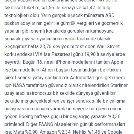
takdirsel tüketim, %1,56 ile sanayi ve %1,42 ile bilgi
teknolojileri oldu. Yarın gerçekleşecek münazara ABD
başkan adaylarının gelir ile gümrük vergileri ve göçmenlik
yasaları gibi önemli konularda görüşlerini kamuoyuna
sunarak piyasa oyuncularının yakın takibinde olacak.
Geçtiğimiz hafta 23,76 seviyesini test eden Wall Street
korku endeksi VIX ise Pazartesi günü 19,90’lı seviyelerde
seyretti. Bugün 16. nesil iPhone modellerini tanıtan Apple
ise bu modellerin AI için baştan tasarlandığını belirtirken
şirket seansı yatay sonlandırdı. Astronotları geri getirmesi
için NASA tarafından güvensiz olarak nitelendirilen Starliner
uzay aracı astronotsuz bir şekilde dünyaya güvenli bir
şekilde iniş gerçekleştiren ve işçi sendikası ile bir çalışma
anlaşmasında sonuca vararak bu sayede bir grevin önüne
geçen Boeing haftaya güçlü bir başlangıç yaparak %3,36
primlendi. Diğer FAANG hisselerinin günlük performansları
ise: Meta %0,90, Amazon %2,34, Netflix %1,45 ve Google -