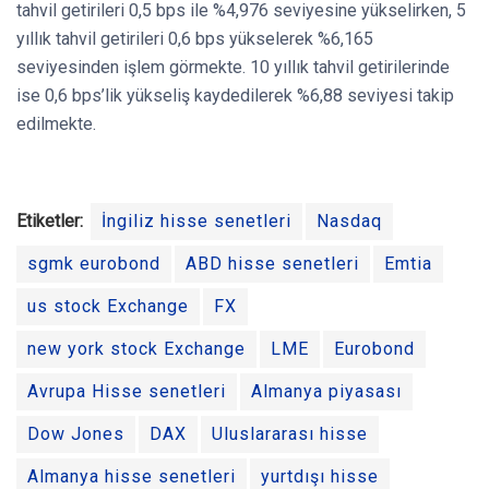
tahvil getirileri 0,5 bps ile %4,976 seviyesine yükselirken, 5
yıllık tahvil getirileri 0,6 bps yükselerek %6,165
seviyesinden işlem görmekte. 10 yıllık tahvil getirilerinde
ise 0,6 bps’lik yükseliş kaydedilerek %6,88 seviyesi takip
edilmekte.
Etiketler:
İngiliz hisse senetleri
Nasdaq
sgmk eurobond
ABD hisse senetleri
Emtia
us stock Exchange
FX
new york stock Exchange
LME
Eurobond
Avrupa Hisse senetleri
Almanya piyasası
Dow Jones
DAX
Uluslararası hisse
Almanya hisse senetleri
yurtdışı hisse