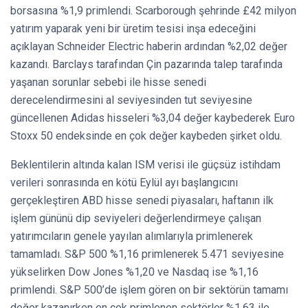
borsasına %1,9 primlendi. Scarborough şehrinde £42 milyon
yatırım yaparak yeni bir üretim tesisi inşa edeceğini
açıklayan Schneider Electric haberin ardından %2,02 değer
kazandı. Barclays tarafından Çin pazarında talep tarafında
yaşanan sorunlar sebebi ile hisse senedi
derecelendirmesini al seviyesinden tut seviyesine
güncellenen Adidas hisseleri %3,04 değer kaybederek Euro
Stoxx 50 endeksinde en çok değer kaybeden şirket oldu.
Beklentilerin altında kalan ISM verisi ile güçsüz istihdam
verileri sonrasında en kötü Eylül ayı başlangıcını
gerçekleştiren ABD hisse senedi piyasaları, haftanın ilk
işlem gününü dip seviyeleri değerlendirmeye çalışan
yatırımcıların genele yayılan alımlarıyla primlenerek
tamamladı. S&P 500 %1,16 primlenerek 5.471 seviyesine
yükselirken Dow Jones %1,20 ve Nasdaq ise %1,16
primlendi. S&P 500’de işlem gören on bir sektörün tamamı
değer kazanırken en çok primlenen sektörler %1,63 ile