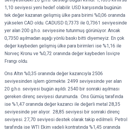
1,10 seviyesi yeni hedef olabilir. USD karşısında bugünün
tek değer kazanan gelişmiş ülke para birimi %0,06 oranında
yükselen CAD oldu. CADUSD 0,7373 ile 0,7361 seviyesinde
yer alan 200 g.h.o. seviyesine tutunmuş görünüyor. Ancak
0,7350 aşılmadan aşağı yönlü baskı bitti diyemeyiz. En çok
değer kaybeden gelişmiş ülke para birimleri ise %1,16 ile
Norveç Kronu ve %0,72 oranında değer kaybeden İsviçre
Frangı oldu.
Ons Altın %0,35 oranında değer kazancıyla 2506
seviyesinden işlem görmekte. 2499 seviyesinde yer alan
20 g.h.o. seviyesi bugün aşıldı. 2540 bir sonraki aşılması
gereken direnç seviyesi durumunda. Ons Gümüş tarafında
ise %1,47 oranında değer kazancı ile değerli metal 28,35
seviyesinde yer alıyor. 28,85 seviyesi bir sonraki direnç
seviyesi. 27,70 seviyesi destek olarak takip edilmeli. Petrol
tarafında ise WTI Ekim vadeli kontratında %1,45 oranında