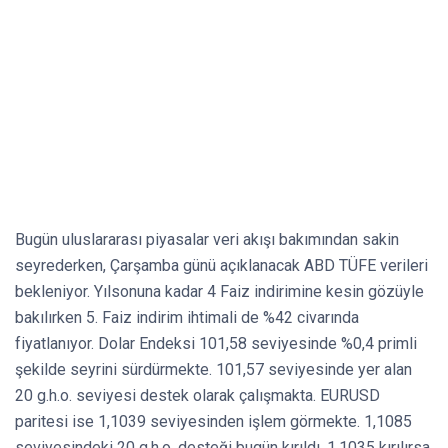
Bugün uluslararası piyasalar veri akışı bakımından sakin
seyrederken, Çarşamba günü açıklanacak ABD TÜFE verileri
bekleniyor. Yılsonuna kadar 4 Faiz indirimine kesin gözüyle
bakılırken 5. Faiz indirim ihtimali de %42 civarında
fiyatlanıyor. Dolar Endeksi 101,58 seviyesinde %0,4 primli
şekilde seyrini sürdürmekte. 101,57 seviyesinde yer alan
20 g.h.o. seviyesi destek olarak çalışmakta. EURUSD
paritesi ise 1,1039 seviyesinden işlem görmekte. 1,1085
seviyesindeki 20 g.h.o. desteği bugün kırıldı. 1,1035 kırılırsa