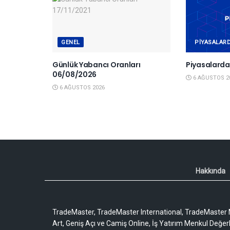
GENEL
PIYASALAR
Günlük Yabancı Oranları
Piyasalard
06/08/2026
6 AĞUSTOS 2
6 AĞUSTOS 2026
Hakkında
TradeMaster, TradeMaster International, TradeMaster M
Art, Geniş Açı ve Camiş Online, İş Yatırım Menkul Değerler