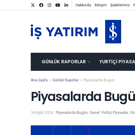
Hakkında
İletişim
Şubelerimiz
GÜNLÜK RAPORLAR
YURTIÇI PIYAS
Ana Sayfa
Günlük Raporlar
Piyasalarda Bugün
Piyasalarda Bugü
18 Eylül 2024
Piyasalarda Bugün
,
Genel
,
Yurtiçi Piyasalar
,
Gü