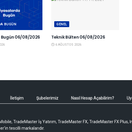
DA BUGÜN
GENEL
a Bugün 06/08/2026
Teknik Bülten 06/08/2026
026
6 AĞUSTOS 2026
İletişim
Şubelerimiz
Nasıl Hesap Açabilirim?
Uy
obile, TradeMaster İş Yatırım, TradeMaster FX, TradeMaster FX Plus, I
'in tescilli markalarıdır.