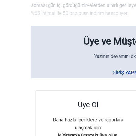
sonrası gün içi gördüğü zirvelerden sınırlı geriley
%65 ihtimal ile 50 baz puan indirim hesaplıyor.
Üye ve Müşte
Yazının devamını ok
GIRIŞ YAP
Üye Ol
Daha Fazla içeriklere ve raporlara
ulaşmak için
İş Yatırım'a ücretsiz üye olun.