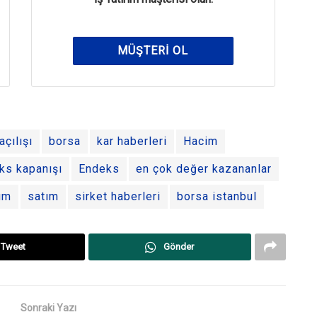
MÜŞTERI OL
çılışı
borsa
kar haberleri
Hacim
ks kapanışı
Endeks
en çok değer kazananlar
ım
satım
sirket haberleri
borsa istanbul
Tweet
Gönder
Sonraki Yazı