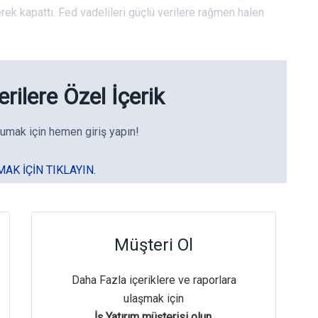
erek kapattı. Fed vadelileri güçlü verilere rağmen halen
rilere Özel İçerik
umak için hemen giriş yapın!
MAK IÇIN TIKLAYIN.
Müşteri Ol
Daha Fazla içeriklere ve raporlara
ulaşmak için
İş Yatırım müşterisi olun.