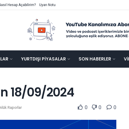
Nasıl Hesap Açabilirim?
Uyarı Notu
ALAR
YURTDIŞI PIYASALAR
SON HABERLER
V
n 18/09/2024
0
0
0
nlük Raporlar