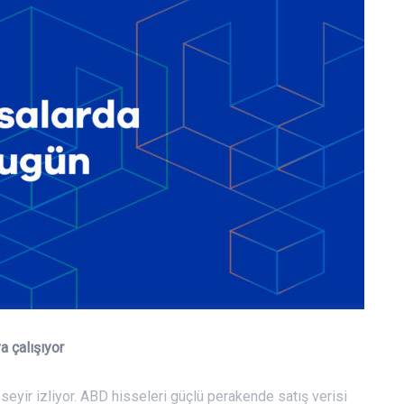
a çalışıyor
 seyir izliyor. ABD hisseleri güçlü perakende satış verisi