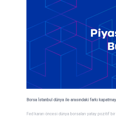
Borsa İstanbul dünya ile arasındaki farkı kapatmay
Fed kararı öncesi dünya borsaları yatay pozitif bir