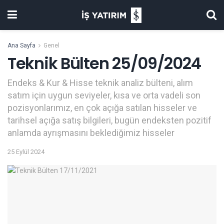
Ana Sayfa
Genel
Teknik Bülten 25/09/2024
Endeks & Kur & Hisse teknik analiz bülteni, alım
satım için uygun seviyeler, kısa ve orta vadeli son
pozisyonlarımız, en çok açığa satılan hisseler ve
tarihsel açığa satış bilgileri, bugün endeksten pozitif
anlamda ayrışmasını beklediğimiz hisseler
25 Eylül 2024