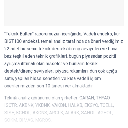
“Teknik Bülten” raporumuzun içeriğinde; Vadeli endeks, kur,
BIST100 endeksi, temel analiz tarafında da öneri verdiğimiz
22 adet hissenin teknik destek/direnç seviyeleri ve buna
baz teşkil eden teknik grafikleri, bugün piyasadan pozitif
ayrışma ihtimali olan hisseler ve bunların teknik
destek/direnç seviyeleri, piyasa rakamları, dün çok açığa
satış yapılan hisse senetleri ve kısa vadeli işlem
önerilerimizden son 10 tanesi yer almaktadır.
Teknik analiz görünümü olan şirketler: GARAN, THYAO,
ISCTR, AKBNK, YKBNK, VAKBN, HALKB, EKGYO, TCELL,
SISE, KCHOL, AKCNS, ARCLK, ALARK, SAHOL, AGHOL,
SOKM, BIMAS, MGROS.