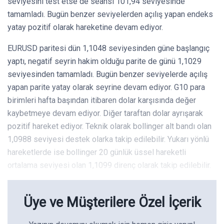
seviyesini test etse de seansı 101,94 seviyesinde
tamamladı. Bugün benzer seviyelerden açılış yapan endeks
yatay pozitif olarak hareketine devam ediyor.
EURUSD paritesi dün 1,1048 seviyesinden güne başlangıç
yaptı, negatif seyrin hakim olduğu parite de günü 1,1029
seviyesinden tamamladı. Bugün benzer seviyelerde açılış
yapan parite yatay olarak seyrine devam ediyor. G10 para
birimleri hafta başından itibaren dolar karşısında değer
kaybetmeye devam ediyor. Diğer taraftan dolar ayrışarak
pozitif hareket ediyor. Teknik olarak bollinger alt bandı olan
1,0988 seviyesi destek olarka takip edilebilir. Yukarı yönlü
hareketlerde ise bollinger 20 günlük üssel hareketli
ortalama seviyesi olan 1,1099 direnç olarak takip edilebilir.
Üye ve Müşterilere Özel İçerik